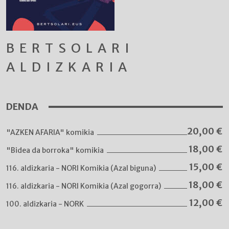
BERTSOLARI
ALDIZKARIA
DENDA
20,00
€
"AZKEN AFARIA" komikia
18,00
€
"Bidea da borroka" komikia
15,00
€
116. aldizkaria - NORI Komikia (Azal biguna)
18,00
€
116. aldizkaria - NORI Komikia (Azal gogorra)
12,00
€
100. aldizkaria - NORK