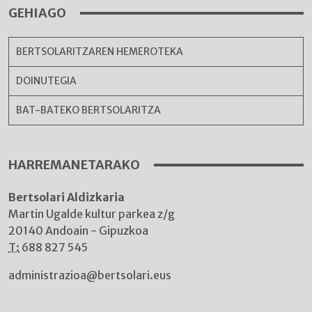
GEHIAGO
BERTSOLARITZAREN HEMEROTEKA
DOINUTEGIA
BAT-BATEKO BERTSOLARITZA
HARREMANETARAKO
Bertsolari Aldizkaria
Martin Ugalde kultur parkea z/g
20140 Andoain - Gipuzkoa
T:
688 827 545
administrazioa@bertsolari.eus