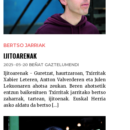
BERTSO JARRIAK
IJITOARENAK
2025-05-20
BEÑAT GAZTELUMENDI
Ijitoarenak - Guretzat, haurtzaroan, Txirritak
Xabier Leteren, Antton Valverderen eta Julen
Lekuonaren ahotsa zeukan. Beren ahotsetik
entzun baikenituen Txirritak jarritako bertso
zaharrak, tartean, ijitoenak. Euskal Herria
asko aldatu da bertso [...]