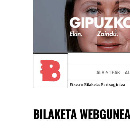
ALBISTEAK
AL
Etxea
»
Bilaketa: Bertsogintza
BILAKETA WEBGUNE