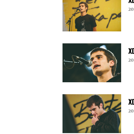
20
X
20
X
20