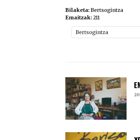
Bilaketa:
Bertsogintza
Emaitzak:
211
E
20
X