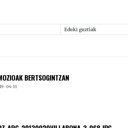
MOZIOAK BERTSOGINTZAN
19-04-11
DZ_ARG_20130929VILLABONA_3_068.JPG