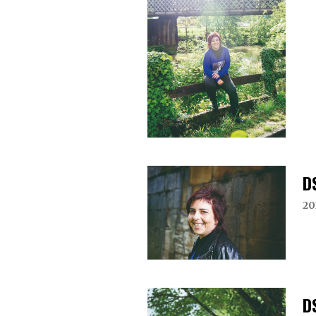
D
20
D