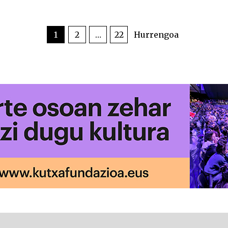
1
2
…
22
Hurrengoa