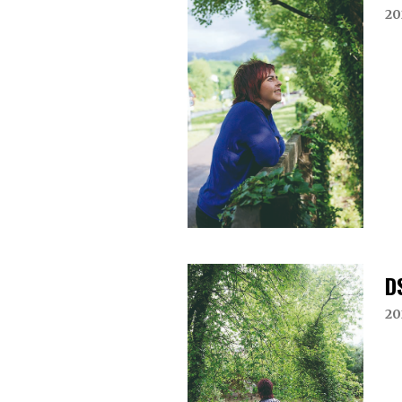
20
D
20