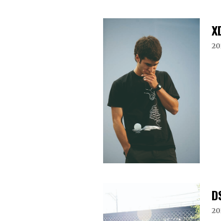
X
20
D
20