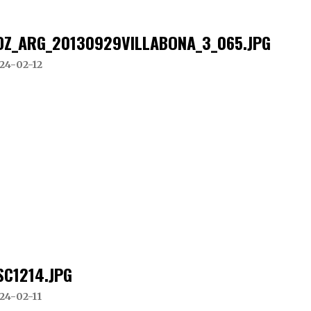
DZ_ARG_20130929VILLABONA_3_065.JPG
24-02-12
SC1214.JPG
24-02-11