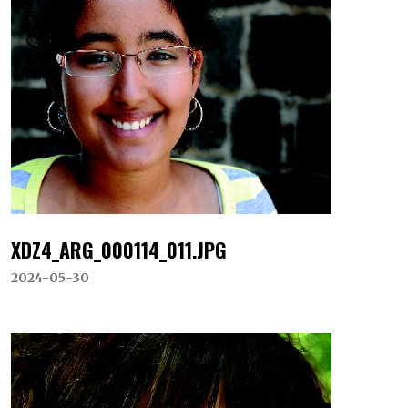
XDZ4_ARG_000114_011.JPG
2024-05-30