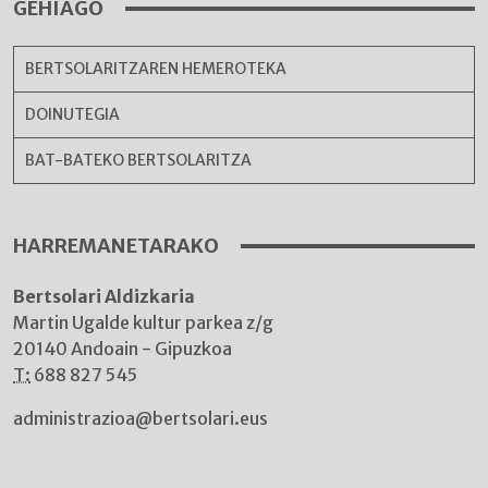
GEHIAGO
BERTSOLARITZAREN HEMEROTEKA
DOINUTEGIA
BAT-BATEKO BERTSOLARITZA
HARREMANETARAKO
Bertsolari Aldizkaria
Martin Ugalde kultur parkea z/g
20140 Andoain - Gipuzkoa
T:
688 827 545
administrazioa@bertsolari.eus