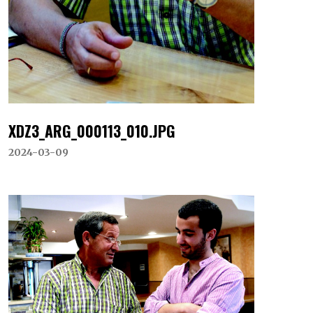
XDZ3_ARG_000113_010.JPG
2024-03-09