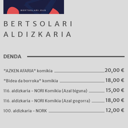
BERTSOLARI
ALDIZKARIA
DENDA
20,00
€
"AZKEN AFARIA" komikia
18,00
€
"Bidea da borroka" komikia
15,00
€
116. aldizkaria - NORI Komikia (Azal biguna)
18,00
€
116. aldizkaria - NORI Komikia (Azal gogorra)
12,00
€
100. aldizkaria - NORK