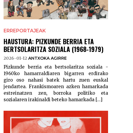
ERREPORTAJEAK
HAUSTURA: PIZKUNDE BERRIA ETA
BERTSOLARITZA SOZIALA (1968-1979)
2026-01-12
ANTXOKA AGIRRE
Pizkunde berria eta bertsolaritza soziala -
1960ko hamarraldiaren bigarren erdirako
giro oso nahasi batek hartu zuen euskal
jendartea. Frankismoaren azken hamarkada
estreinatzen zen, borroka politiko eta
sozialaren irakinaldi beteko hamarkada [...]