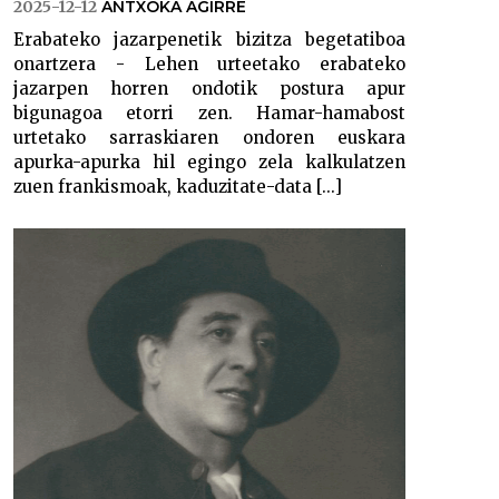
2025-12-12
ANTXOKA AGIRRE
Erabateko jazarpenetik bizitza begetatiboa
onartzera - Lehen urteetako erabateko
jazarpen horren ondotik postura apur
bigunagoa etorri zen. Hamar-hamabost
urtetako sarraskiaren ondoren euskara
apurka-apurka hil egingo zela kalkulatzen
zuen frankismoak, kaduzitate-data [...]