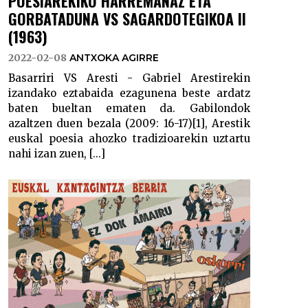
POESIAREKIKO HARREMANAZ ETA
GORBATADUNA VS SAGARDOTEGIKOA II
(1963)
2022-02-08
ANTXOKA AGIRRE
Basarriri VS Aresti - Gabriel Arestirekin
izandako eztabaida ezagunena beste ardatz
baten bueltan ematen da. Gabilondok
azaltzen duen bezala (2009: 16-17)[1], Arestik
euskal poesia ahozko tradizioarekin uztartu
nahi izan zuen, [...]