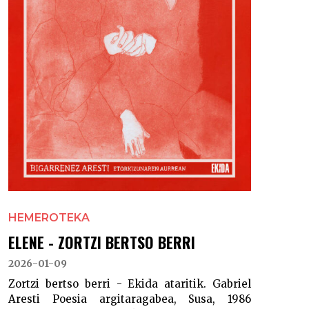
HEMEROTEKA
ELENE - ZORTZI BERTSO BERRI
2026-01-09
Zortzi bertso berri - Ekida ataritik. Gabriel
Aresti Poesia argitaragabea, Susa, 1986