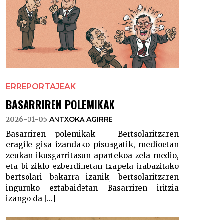
ERREPORTAJEAK
BASARRIREN POLEMIKAK
2026-01-05
ANTXOKA AGIRRE
Basarriren polemikak - Bertsolaritzaren
eragile gisa izandako pisuagatik, medioetan
zeukan ikusgarritasun apartekoa zela medio,
eta bi ziklo ezberdinetan txapela irabazitako
bertsolari bakarra izanik, bertsolaritzaren
inguruko eztabaidetan Basarriren iritzia
izango da [...]