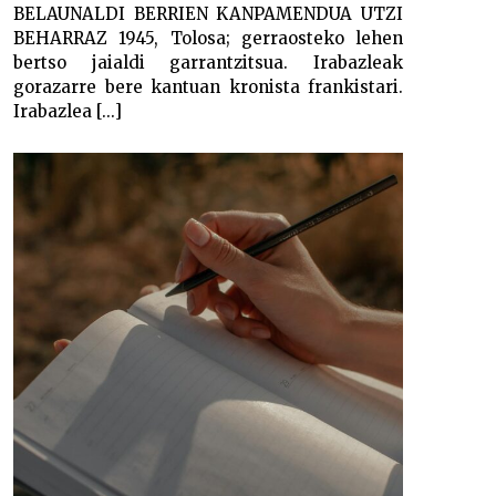
BELAUNALDI BERRIEN KANPAMENDUA UTZI
BEHARRAZ 1945, Tolosa; gerraosteko lehen
bertso jaialdi garrantzitsua. Irabazleak
gorazarre bere kantuan kronista frankistari.
Irabazlea [...]