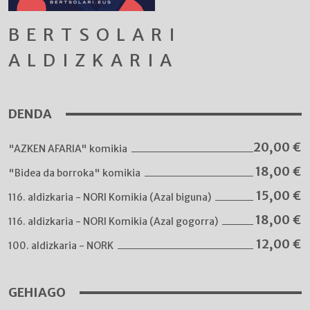
BERTSOLARI
ALDIZKARIA
DENDA
20,00
€
"AZKEN AFARIA" komikia
18,00
€
"Bidea da borroka" komikia
15,00
€
116. aldizkaria - NORI Komikia (Azal biguna)
18,00
€
116. aldizkaria - NORI Komikia (Azal gogorra)
12,00
€
100. aldizkaria - NORK
GEHIAGO