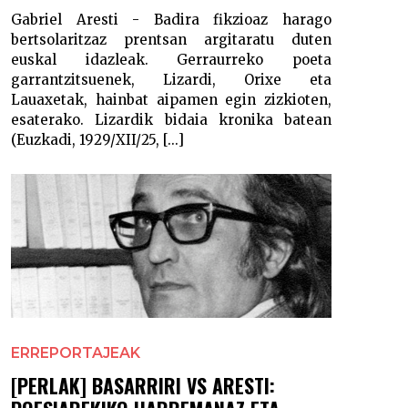
Gabriel Aresti - Badira fikzioaz harago
bertsolaritzaz prentsan argitaratu duten
euskal idazleak. Gerraurreko poeta
garrantzitsuenek, Lizardi, Orixe eta
Lauaxetak, hainbat aipamen egin zizkioten,
esaterako. Lizardik bidaia kronika batean
(Euzkadi, 1929/XII/25, [...]
ERREPORTAJEAK
[PERLAK] BASARRIRI VS ARESTI: