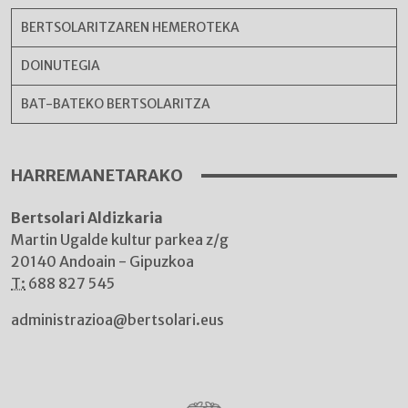
BERTSOLARITZAREN HEMEROTEKA
DOINUTEGIA
BAT-BATEKO BERTSOLARITZA
HARREMANETARAKO
Bertsolari Aldizkaria
Martin Ugalde kultur parkea z/g
20140 Andoain - Gipuzkoa
T:
688 827 545
administrazioa@bertsolari.eus