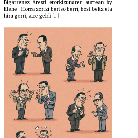
Bigarrenez Aresti etorkizunaren aurrean by
Elene Horra zortzi bertso berri, bost beltz eta
hiru gorri, aire geldi [...]