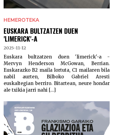
HEMEROTEKA
EUSKARA BULTZATZEN DUEN
'LIMERICK'-A
2025-11-12
Euskara bultzatzen duen 'limerick'-a -
Mervyn Henderson McGowan, Berrian.
Euskarazko B2 maila lortuta, C1 mailaren bila
nabil aurten, Bilboko Gabriel Aresti
euskaltegian berriro. Bitartean, neure hondar
ale txikia jarri nahi [...]