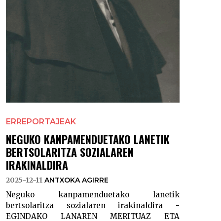
ERREPORTAJEAK
NEGUKO KANPAMENDUETAKO LANETIK
BERTSOLARITZA SOZIALAREN
IRAKINALDIRA
2025-12-11
ANTXOKA AGIRRE
Neguko kanpamenduetako lanetik
bertsolaritza sozialaren irakinaldira -
EGINDAKO LANAREN MERITUAZ ETA