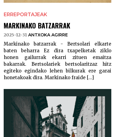
ERREPORTAJEAK
MARKINAKO BATZARRAK
2025-12-31
ANTXOKA AGIRRE
Markinako batzarrak - Bertsolari elkarte
baten beharra Ez dira txapelketak ziklo
honen gailurrak ekarri zituen emaitza
bakarrak. Bertsolariek bertsolaritzaz hitz
egiteko egindako lehen bilkurak ere garai
honetakoak dira. Markinako fraide [...]