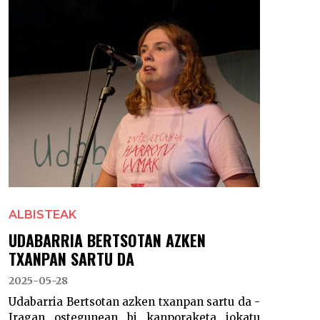
ALBISTEAK
UDABARRIA BERTSOTAN AZKEN
TXANPAN SARTU DA
2025-05-28
Udabarria Bertsotan azken txanpan sartu da -
Iragan ostegunean bi kanporaketa jokatu