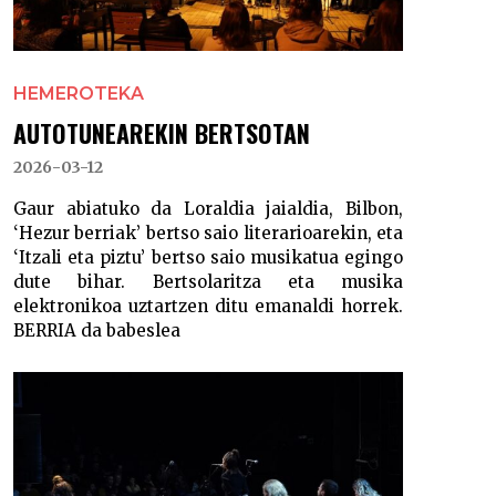
HEMEROTEKA
AUTOTUNEAREKIN BERTSOTAN
2026-03-12
Gaur abiatuko da Loraldia jaialdia, Bilbon,
‘Hezur berriak’ bertso saio literarioarekin, eta
‘Itzali eta piztu’ bertso saio musikatua egingo
dute bihar. Bertsolaritza eta musika
elektronikoa uztartzen ditu emanaldi horrek.
BERRIA da babeslea