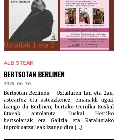
ALBISTEAK
BERTSOTAN BERLINEN
2025-06-30
Bertsotan Berlinen - Uztailaren 1an eta 2an,
asteartez eta asteazkenez, emanaldi ugari
izango da Berlinen, bertako Gernika Euskal
Etxeak antolatuta. Euskal Herriko
bertsolariak eta Galizia eta Kataluniako
inprobisatzaileak izango dira [...]