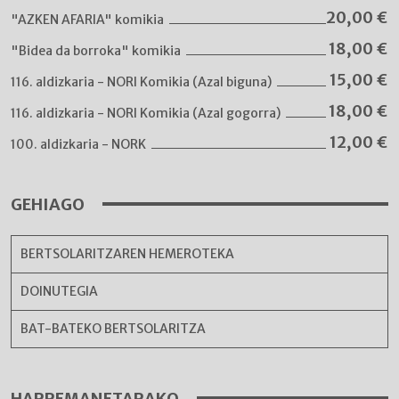
20,00
€
"AZKEN AFARIA" komikia
18,00
€
"Bidea da borroka" komikia
15,00
€
116. aldizkaria - NORI Komikia (Azal biguna)
18,00
€
116. aldizkaria - NORI Komikia (Azal gogorra)
12,00
€
100. aldizkaria - NORK
GEHIAGO
BERTSOLARITZAREN HEMEROTEKA
DOINUTEGIA
BAT-BATEKO BERTSOLARITZA
HARREMANETARAKO