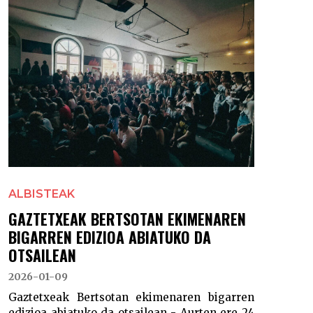
ALBISTEAK
GAZTETXEAK BERTSOTAN EKIMENAREN
BIGARREN EDIZIOA ABIATUKO DA
OTSAILEAN
2026-01-09
Gaztetxeak Bertsotan ekimenaren bigarren
edizioa abiatuko da otsailean - Aurten ere 24