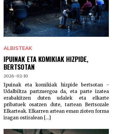
ALBISTEAK
IPUINAK ETA KOMIKIAK HIZPIDE,
BERTSOTAN
2026-02-10
Ipuinak eta komikiak hizpide bertsotan -
Udalbiltza partzuergoa da, eta parte izatea
erabakitzen duten udalek eta elkarte
pribatuek osatzen dute, tartean Bertsozale
Elkarteak. Elkarren artean eman zioten forma
iragan ostiralean [...]