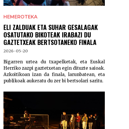
HEMEROTEKA
ELI ZALDUAK ETA SUHAR GESALAGAK
OSATUTAKO BIKOTEAK IRABAZI DU
GAZTETXEAK BERTSOTANEKO FINALA
2026-05-20
Bigarren urtea du txapelketak, eta Euskal
Herriko zazpi gaztetxetan egin dituzte saioak.
Azkoitikoan izan da finala, larunbatean, eta
publikoak aukeratu du zer bi bertsolari saritu.