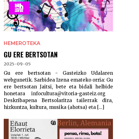
HEMEROTEKA
GU ERE BERTSOTAN
2025-09-05
Gu ere bertsotan - Gasteizko Udalaren
webgunetik. Sarbidea Izena emateko orria: Gu
ere bertsotan Jaitsi, bete eta bidali helbide
honetara infocultura@vitoria-gasteiz.org
Deskribapena Bertsolaritza tailerrak dira,
hizkuntza, kultura, musika (ahotsa) eta [...]