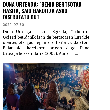
DUNA URTEAGA: "BEHIN BERTSOTAN
HASITA, SAIO BAKOITZA ASKO
DISFRUTATU DUT"
2026-07-30
Duna Urteaga - Lide Egizala, Goiberrin.
Goierri betidanik izan da bertsoaren lurralde
oparoa, eta gaur egun ere haria ez da eten.
Belaunaldi berrikoen artean dago Duna
Urteaga beasaindarra (2009). Aurten, [...]