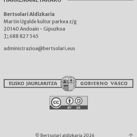
Bertsolari Aldizkaria
Martin Ugalde kultur parkea z/g
20140 Andoain - Gipuzkoa
T:
688 827 545
administrazioa@bertsolari.eus
© Bertsolari aldizkaria 2026