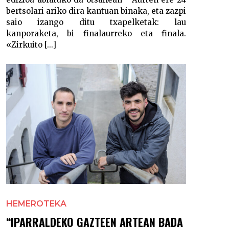
bertsolari ariko dira kantuan binaka, eta zazpi
saio izango ditu txapelketak: lau
kanporaketa, bi finalaurreko eta finala.
«Zirkuito [...]
HEMEROTEKA
“IPARRALDEKO GAZTEEN ARTEAN BADA