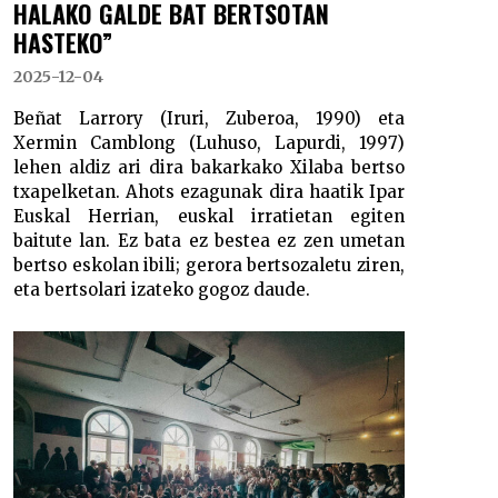
HALAKO GALDE BAT BERTSOTAN
HASTEKO”
2025-12-04
Beñat Larrory (Iruri, Zuberoa, 1990) eta
Xermin Camblong (Luhuso, Lapurdi, 1997)
lehen aldiz ari dira bakarkako Xilaba bertso
txapelketan. Ahots ezagunak dira haatik Ipar
Euskal Herrian, euskal irratietan egiten
baitute lan. Ez bata ez bestea ez zen umetan
bertso eskolan ibili; gerora bertsozaletu ziren,
eta bertsolari izateko gogoz daude.