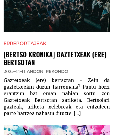
ERREPORTAJEAK
[BERTSO KRONIKA] GAZTETXEAK (ERE)
BERTSOTAN
2025-11-11
ANDONI REKONDO
Gaztetxeak (ere) bertsotan - Zein da
gaztetxeekin duzun harremana? Puntu horri
erantzun bat eman nahian sortu zen
Gaztetxeak Bertsotan sariketa. Bertsolari
gazteak, ariketa xelebreak eta entzuleen
parte hartzea nahastu dituzte, [...]