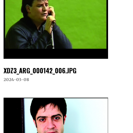
XDZ3_ARG_000142_006.JPG
2024-03-08