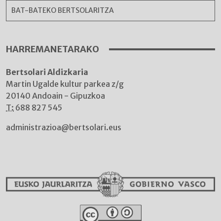
BAT-BATEKO BERTSOLARITZA
HARREMANETARAKO
Bertsolari Aldizkaria
Martin Ugalde kultur parkea z/g
20140 Andoain - Gipuzkoa
T:
688 827 545
administrazioa@bertsolari.eus