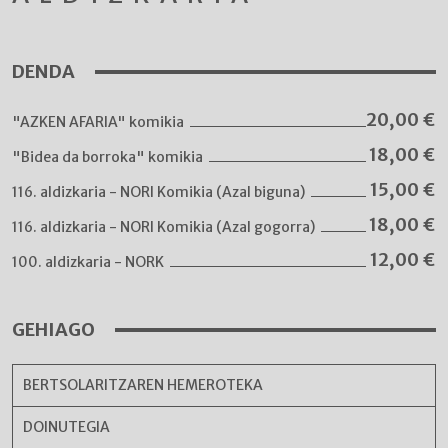
DENDA
20,00
€
"AZKEN AFARIA" komikia
18,00
€
"Bidea da borroka" komikia
15,00
€
116. aldizkaria - NORI Komikia (Azal biguna)
18,00
€
116. aldizkaria - NORI Komikia (Azal gogorra)
12,00
€
100. aldizkaria - NORK
GEHIAGO
BERTSOLARITZAREN HEMEROTEKA
DOINUTEGIA