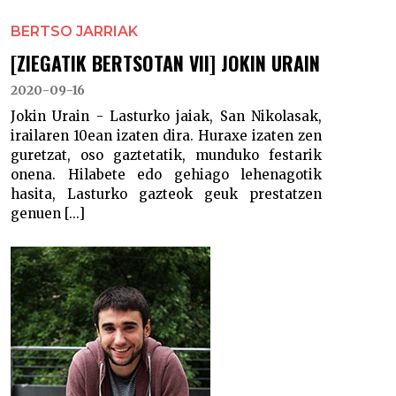
BERTSO JARRIAK
[ZIEGATIK BERTSOTAN VII] JOKIN URAIN
2020-09-16
Jokin Urain - Lasturko jaiak, San Nikolasak,
irailaren 10ean izaten dira. Huraxe izaten zen
guretzat, oso gaztetatik, munduko festarik
onena. Hilabete edo gehiago lehenagotik
hasita, Lasturko gazteok geuk prestatzen
genuen [...]