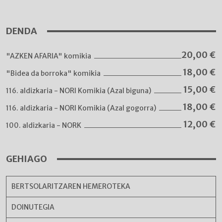
DENDA
20,00
€
"AZKEN AFARIA" komikia
18,00
€
"Bidea da borroka" komikia
15,00
€
116. aldizkaria - NORI Komikia (Azal biguna)
18,00
€
116. aldizkaria - NORI Komikia (Azal gogorra)
12,00
€
100. aldizkaria - NORK
GEHIAGO
BERTSOLARITZAREN HEMEROTEKA
DOINUTEGIA