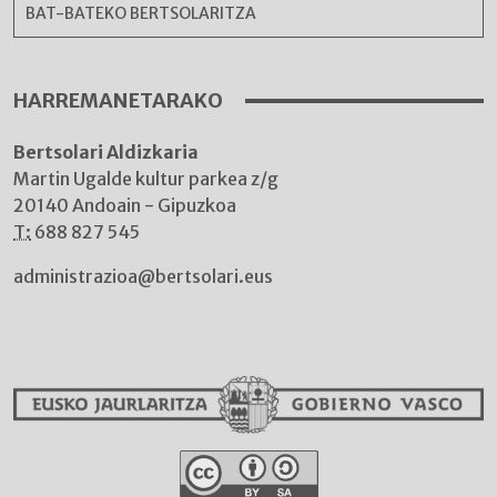
BAT-BATEKO BERTSOLARITZA
HARREMANETARAKO
Bertsolari Aldizkaria
Martin Ugalde kultur parkea z/g
20140 Andoain - Gipuzkoa
T:
688 827 545
administrazioa@bertsolari.eus