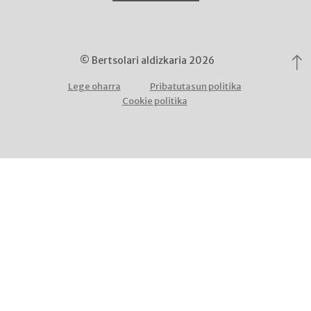
© Bertsolari aldizkaria 2026
Lege oharra
Pribatutasun politika
Cookie politika