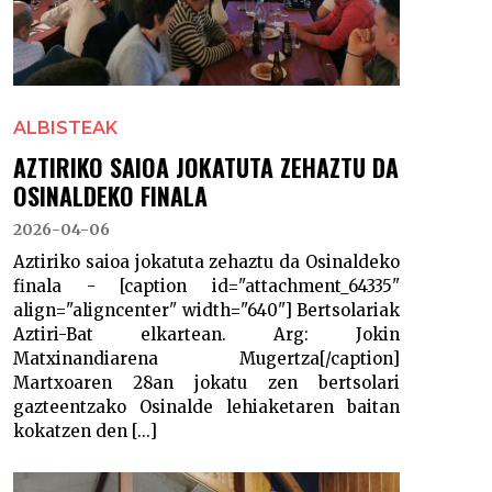
ALBISTEAK
AZTIRIKO SAIOA JOKATUTA ZEHAZTU DA
OSINALDEKO FINALA
2026-04-06
Aztiriko saioa jokatuta zehaztu da Osinaldeko
finala - [caption id="attachment_64335"
align="aligncenter" width="640"] Bertsolariak
Aztiri-Bat elkartean. Arg: Jokin
Matxinandiarena Mugertza[/caption]
Martxoaren 28an jokatu zen bertsolari
gazteentzako Osinalde lehiaketaren baitan
kokatzen den [...]