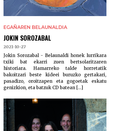
EGAÑAREN BELAUNALDIA
JOKIN SOROZABAL
2021-10-27
Jokin Sorozabal - Belaunaldi honek lurrikara
txiki bat ekarri zuen bertsolaritzaren
historiara. Hamarreko talde horretatik
bakoitzari beste kideei buruzko gertakari,
pasadizo, oroitzapen eta gogoetak eskatu
genizkion, eta batzuk CD batean [...]