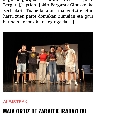
Bergara[/caption] Jokin Bergarak Gipuzkoako
Bertsolari Txapelketako final-zortzirenetan
hartu zuen parte domekan Zumaian eta gaur
bertso-saio musikatua egingo du [...]
ALBISTEAK
MAIA ORTIZ DE ZARATEK IRABAZI DU