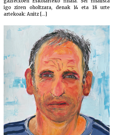
gaztetxoen Eskolarteko finala. Sei finalista
igo ziren oholtzara, denak 14 eta 18 urte
artekoak: Anitz [...]