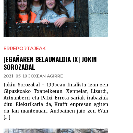
ERREPORTAJEAK
[EGAÑAREN BELAUNALDIA IX] JOKIN
SOROZABAL
2021-05-10
JOXEAN AGIRRE
Jokin Sorozabal - 1995ean finalista izan zen
Gipuzkoako Txapelketan. Xenpelar, Lizardi,
Artxanberri eta Patxi Errota sariak irabaziak
ditu. Elektrikaria da, Krafft enpresan egiten
du lan mantenuan. Andoainen jaio zen 67an
[...]