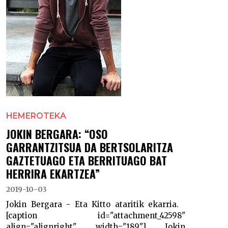
HEMEROTEKA
JOKIN BERGARA: “OSO
GARRANTZITSUA DA BERTSOLARITZA
GAZTETUAGO ETA BERRITUAGO BAT
HERRIRA EKARTZEA”
2019-10-03
Jokin Bergara - Eta Kitto ataritik ekarria.
[caption id="attachment_42598"
align="alignright" width="189"] Jokin