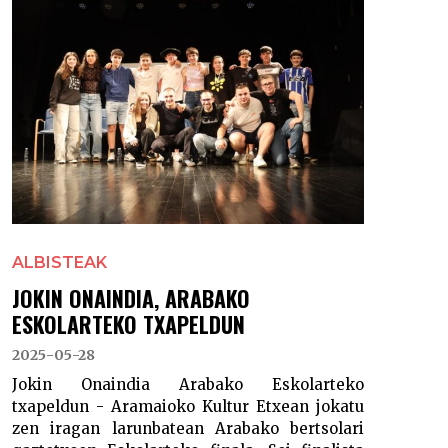
ALBISTEAK
JOKIN ONAINDIA, ARABAKO
ESKOLARTEKO TXAPELDUN
2025-05-28
Jokin Onaindia Arabako Eskolarteko
txapeldun - Aramaioko Kultur Etxean jokatu
zen iragan larunbatean Arabako bertsolari