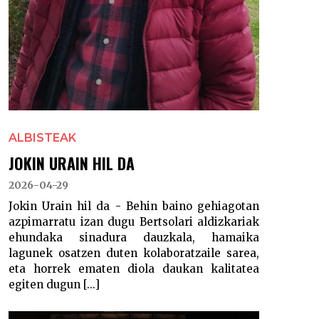
ALBISTEAK
JOKIN URAIN HIL DA
2026-04-29
Jokin Urain hil da - Behin baino gehiagotan
azpimarratu izan dugu Bertsolari aldizkariak
ehundaka sinadura dauzkala, hamaika
lagunek osatzen duten kolaboratzaile sarea,
eta horrek ematen diola daukan kalitatea
egiten dugun [...]