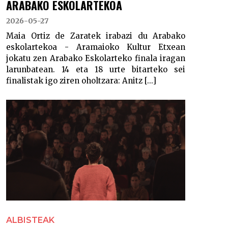
ARABAKO ESKOLARTEKOA
2026-05-27
Maia Ortiz de Zaratek irabazi du Arabako
eskolartekoa - Aramaioko Kultur Etxean
jokatu zen Arabako Eskolarteko finala iragan
larunbatean. 14 eta 18 urte bitarteko sei
finalistak igo ziren oholtzara: Anitz [...]
ALBISTEAK