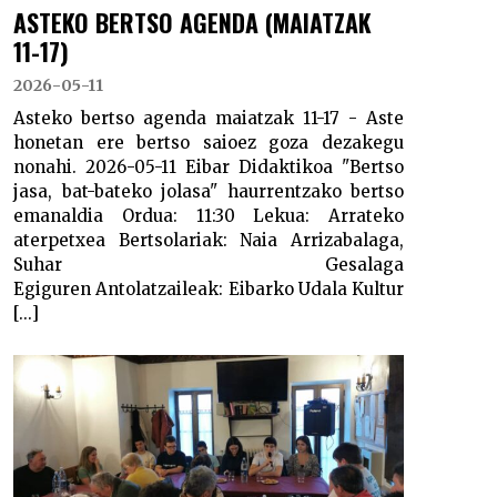
ASTEKO BERTSO AGENDA (MAIATZAK
11-17)
2026-05-11
Asteko bertso agenda maiatzak 11-17 - Aste
honetan ere bertso saioez goza dezakegu
nonahi. 2026-05-11 Eibar Didaktikoa "Bertso
jasa, bat-bateko jolasa" haurrentzako bertso
emanaldia Ordua: 11:30 Lekua: Arrateko
aterpetxea Bertsolariak: Naia Arrizabalaga,
Suhar Gesalaga
Egiguren Antolatzaileak: Eibarko Udala Kultur
[...]