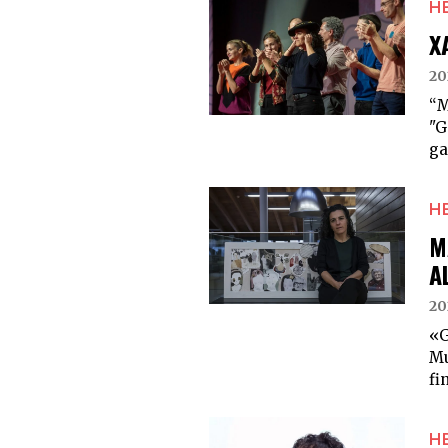
H
X
20
“M
"G
ga
H
M
A
20
«G
Mu
fi
H