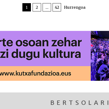
1
2
…
42
Hurrengoa
BERTSOLAR