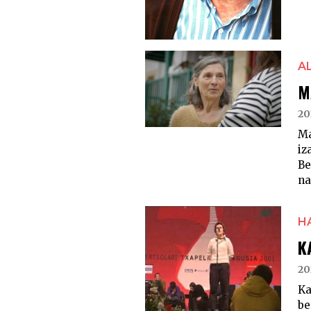
A
M
20
Ma
iz
Be
nah
H
K
20
K
be