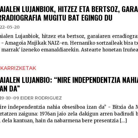
AIALEN LUJANBIOK, HITZEZ ETA BERTSOZ, GAR
RRADIOGRAFIA MUGITU BAT EGINGO DU
22-05-20
ialen Lujanbiok, hitzez eta bertsoz, garaiaren erradiogr
 - Amagoia Mujikak NAIZ-en. Hernaniko sortzaileak bira txi
 marrak’ izeneko emanaldiarekin. Astearte honetan Iruñean
LKARRIZKETAK
AIALEN LUJANBIO: “NIRE INDEPENDENTZIA NAH
ZAN DA”
19-10-09
EIDER RODRIGUEZ
ire independentzia nahia obsesiboa izan da” - Bitxia da 
rtatzen zaiguna: 1976an jaio zela dakigun arren badirudi 
i dela kantuan, hain da nabarmena bere presentzia [...]