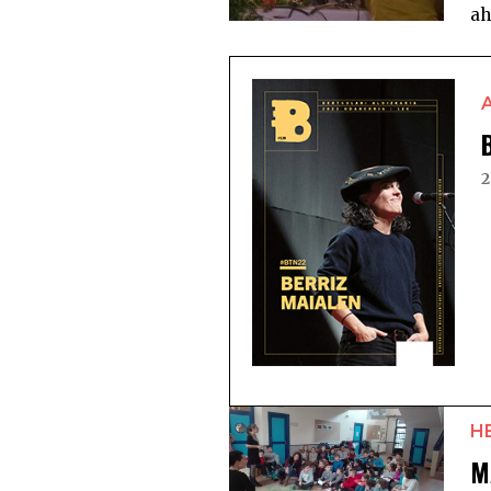
ah
2
H
M