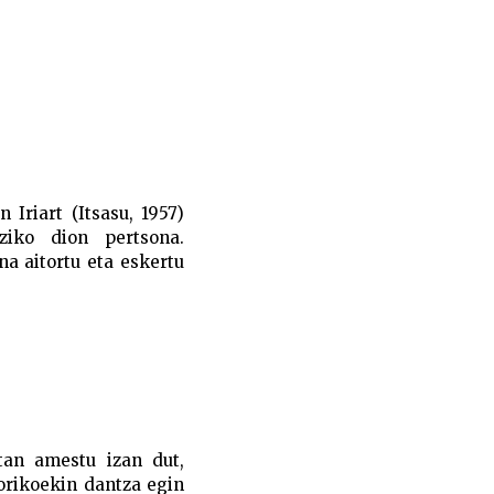
 Iriart (Itsasu, 1957)
ziko dion pertsona.
na aitortu eta eskertu
n amestu izan dut,
storikoekin dantza egin