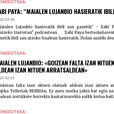
EMEROTEKA
ABI PAYA: “MAIALEN LUJANBIO HASIERATIK IBIL
22-12-24
aialen Lujanbio hasieratik ibili zan ganetik” - Xabi P
oizeko Izarretan" podcastean. Xabi Paya bertsolariarent
netik ibili zan atzoko finalean hasieratik. Holan azaldu deus
EMEROTEKA
AIALEN LUJANBIO: «GOIZEAN FALTA IZAN NITUE
LDEAN IZAN NITUEN ARRATSALDEAN»
22-12-23
oizean falta izan nituen olatuak aldean izan nituen a
jika Telleriak BERRIAn. Ez zuen marka jakin bat egin na
nalean zortzikote horrekin kantatzearekin soilik lortua baitz
EMEROTEKA