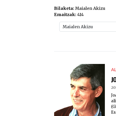
Bilaketa:
Maialen Akizu
Emaitzak:
414
A
J
20
Jo
al
(G
Es