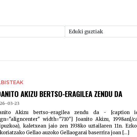
LBISTEAK
OANITO AKIZU BERTSO-ERAGILEA ZENDU DA
26-03-23
anito Akizu bertso-eragilea zendu da - [caption id
ign="aligncenter" width="710"] Joanito Akizu, 1998an[/c
ipuzkoa), kaletxean jaio zen 1938ko uztailaren 11n. Ezk
koriatzako Gellao auzoko Gellaogarai baserrira joan [...]