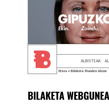
ALBISTEAK
AL
Etxea
»
Bilaketa: Maialen Akizu
BILAKETA WEBGUNE