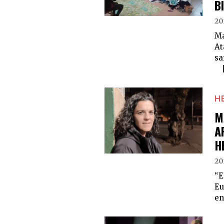
B
20
Ma
At
sa
[.
H
M
A
H
20
“E
Eu
en