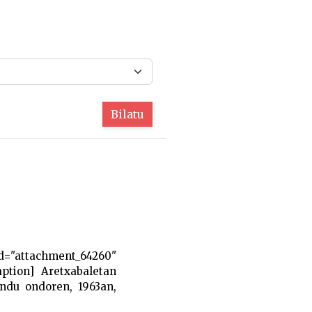
Bilatu
="attachment_64260"
aption] Aretxabaletan
ondu ondoren, 1963an,