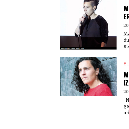
M
E
20
Ma
du
#5
E
M
I
20
“N
ge
ar
POSTS