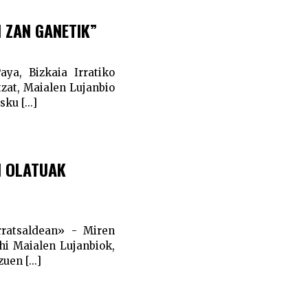
I ZAN GANETIK”
aya, Bizkaia Irratiko
zat, Maialen Lujanbio
ku [...]
N OLATUAK
rratsaldean» - Miren
hi Maialen Lujanbiok,
uen [...]