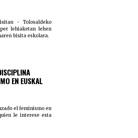
isitan - Tolosaldeko
aper lehiaketan lehen
naren bisita eskolara.
ISCIPLINA
SMO EN EUSKAL
anzado el feminismo en
uien le interese esta