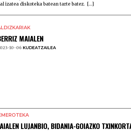
al izatea diskoteka batean tarte batez. [...]
ALDIZKARIAK
BERRIZ MAIALEN
023-10-06
KUDEATZAILEA
EMEROTEKA
AIALEN LUJANBIO, BIDANIA-GOIAZKO TXINKOR