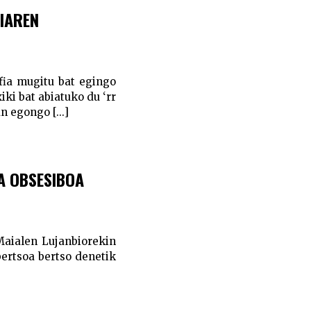
AIAREN
afia mugitu bat egingo
ki bat abiatuko du ‘rr
 egongo [...]
IA OBSESIBOA
Maialen Lujanbiorekin
bertsoa bertso denetik