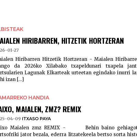
LBISTEAK
AIALEN HIRIBARREN, HITZETIK HORTZERAN
26-01-27
ialen Hiribarren Hitzetik Hortzeran - Maialen Hiribarren
ango da 2026ko Xilabako txapeldunari txapela jant
rtsularien Lagunak Elkarteak urteetan egindako inurri la
i izan [...]
AMARREKO HANDIA
AIXO, MAIALEN, ZMZ? REMIX
25-04-09
ITXASO PAYA
aixo Maialen zmz REMIX - Behin baino gehiagota
rtsofriki jator bezala, ederra litzatekeela bertso sorta hi