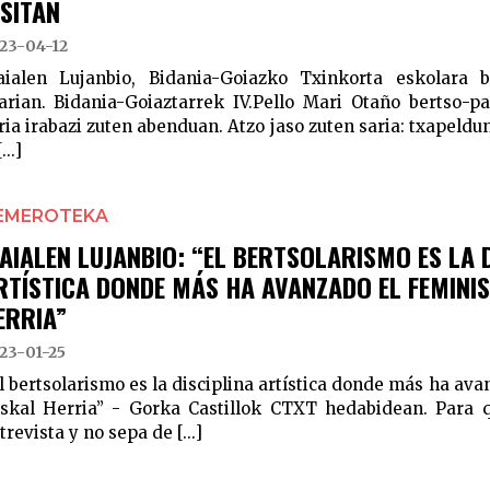
ISITAN
23-04-12
ialen Lujanbio, Bidania-Goiazko Txinkorta eskolara b
arian. Bidania-Goiaztarrek IV.Pello Mari Otaño bertso-p
ria irabazi zuten abenduan. Atzo jaso zuten saria: txapeldu
..]
EMEROTEKA
AIALEN LUJANBIO: “EL BERTSOLARISMO ES LA D
RTÍSTICA DONDE MÁS HA AVANZADO EL FEMINI
ERRIA”
23-01-25
l bertsolarismo es la disciplina artística donde más ha av
skal Herria” - Gorka Castillok CTXT hedabidean. Para q
trevista y no sepa de [...]