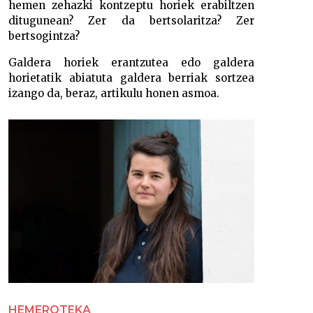
hemen zehazki kontzeptu horiek erabiltzen
ditugunean? Zer da bertsolaritza? Zer
bertsogintza?
Galdera horiek erantzutea edo galdera
horietatik abiatuta galdera berriak sortzea
izango da, beraz, artikulu honen asmoa.
HEMEROTEKA