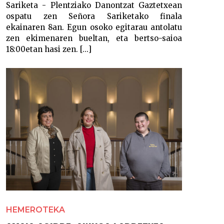
Sariketa - Plentziako Danontzat Gaztetxean
ospatu zen Señora Sariketako finala
ekainaren 8an. Egun osoko egitarau antolatu
zen ekimenaren bueltan, eta bertso-saioa
18:00etan hasi zen. [...]
HEMEROTEKA