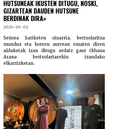
HUTSUNEAK IKUSTEN DITUGU, NOSKI,
GIZARTEAN DAUDEN HUTSUNE
BERDINAK DIRA»
2025-05-02
Señora Sariketen oinarria, bertsolaritza
mundua eta horren aurrean ematen diren
aldaketak izan ditugu ardatz gaur Oihana
Arana bertsolariarekin izandako
elkarrizketan.