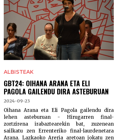
ALBISTEAK
GBT24: OIHANA ARANA ETA ELI
PAGOLA GAILENDU DIRA ASTEBURUAN
2024-09-23
Oihana Arana eta Eli Pagola gailendu dira
lehen asteburuan - Hirugarren final-
zortzirena irabaztearekin bat, zuzenean
sailkatu zen Errenteriko final-laurdenetara
Arana. Lazkaoko Areria aretoan jokatu zen