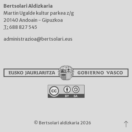
Bertsolari Aldizkaria
Martin Ugalde kultur parkea z/g
20140 Andoain - Gipuzkoa
T:
688 827 545
administrazioa@bertsolari.eus
© Bertsolari aldizkaria 2026