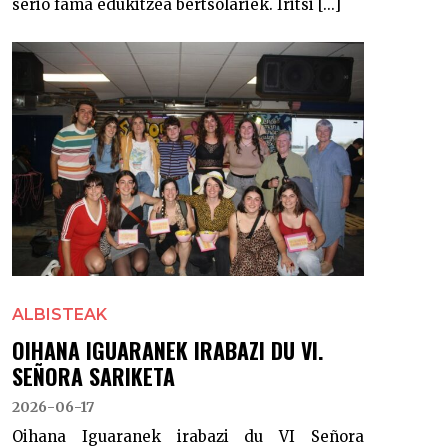
serio fama edukitzea bertsolariek. Iritsi [...]
ALBISTEAK
OIHANA IGUARANEK IRABAZI DU VI.
SEÑORA SARIKETA
2026-06-17
Oihana Iguaranek irabazi du VI Señora