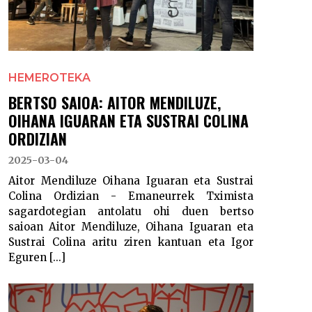
HEMEROTEKA
BERTSO SAIOA: AITOR MENDILUZE,
OIHANA IGUARAN ETA SUSTRAI COLINA
ORDIZIAN
2025-03-04
Aitor Mendiluze Oihana Iguaran eta Sustrai
Colina Ordizian - Emaneurrek Tximista
sagardotegian antolatu ohi duen bertso
saioan Aitor Mendiluze, Oihana Iguaran eta
Sustrai Colina aritu ziren kantuan eta Igor
Eguren [...]