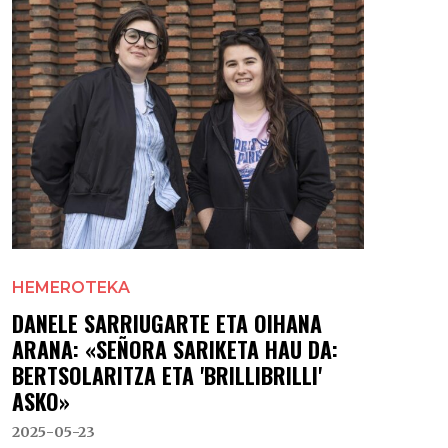
HEMEROTEKA
DANELE SARRIUGARTE ETA OIHANA
ARANA: «SEÑORA SARIKETA HAU DA:
BERTSOLARITZA ETA 'BRILLIBRILLI'
ASKO»
2025-05-23