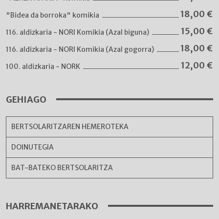
18,00
€
"Bidea da borroka" komikia
15,00
€
116. aldizkaria - NORI Komikia (Azal biguna)
18,00
€
116. aldizkaria - NORI Komikia (Azal gogorra)
12,00
€
100. aldizkaria - NORK
GEHIAGO
BERTSOLARITZAREN HEMEROTEKA
DOINUTEGIA
BAT-BATEKO BERTSOLARITZA
HARREMANETARAKO