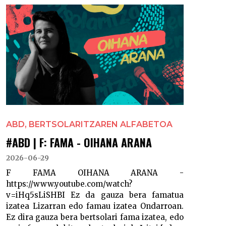
ABD, BERTSOLARITZAREN ALFABETOA
#ABD | F: FAMA - OIHANA ARANA
2026-06-29
F FAMA OIHANA ARANA -
https://www.youtube.com/watch?
v=iHq5sLiSHBI Ez da gauza bera famatua
izatea Lizarran edo famau izatea Ondarroan.
Ez dira gauza bera bertsolari fama izatea, edo