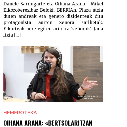
Danele Sarriugarte eta Oihana Arana - Mikel
Elkoroberezibar Beloki, BERRIAn. Plaza utzia
duten andreak eta genero disidenteak ditu
protagonista aurten Señora sariketak.
Elkarteak bere egiten ari dira 'señorak'. Jada
itxia [...]
HEMEROTEKA
OIHANA ARANA: «BERTSOLARITZAN