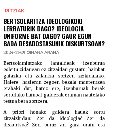
IRITZIAK
BERTSOLARITZA IDEOLOGIKOKI
LERRATURIK DAGO? IDEOLOGIA
UNIFORME BAT DAGO? GAUR EGUN
BADA DESADOSTASUNIK DISKURTSOAN?
2024-11-29
OIHANA ARANA
Bertsolamintzako lantaldeak izenburua
esleitu zidanean ez zitzaidan gustatu, hainbat
gatazka eta zalantza sortzen zizkidalako.
Halere, hasieran zegoen bezala mantentzea
erabaki dut, batez ere, izenburuak berak
sortutako hainbat galderak eraman nautelako
testua bera sortzera.
A priori honako galdera hauek sortu
zitzaizkidan: Zer da ideologia? Zer da
diskurtsoa? Zeri buruz ari gara orain eta