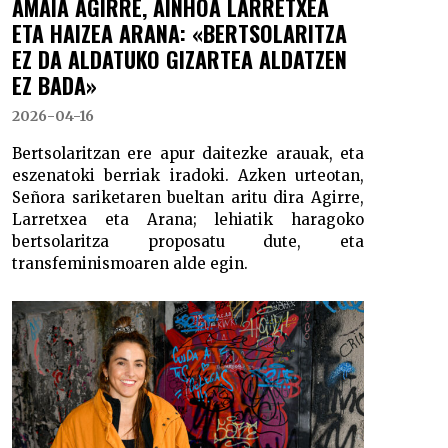
AMAIA AGIRRE, AINHOA LARRETXEA
ETA HAIZEA ARANA: «BERTSOLARITZA
EZ DA ALDATUKO GIZARTEA ALDATZEN
EZ BADA»
2026-04-16
Bertsolaritzan ere apur daitezke arauak, eta
eszenatoki berriak iradoki. Azken urteotan,
Señora sariketaren bueltan aritu dira Agirre,
Larretxea eta Arana; lehiatik haragoko
bertsolaritza proposatu dute, eta
transfeminismoaren alde egin.