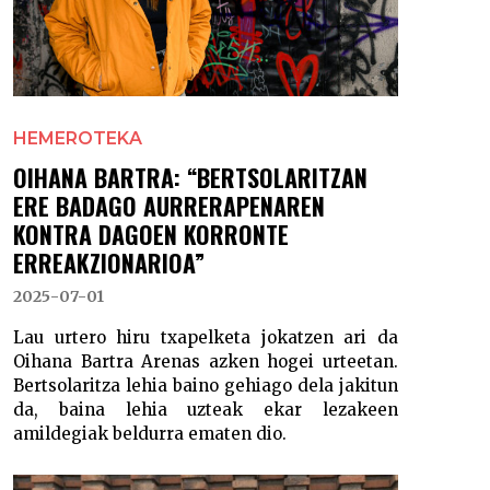
HEMEROTEKA
OIHANA BARTRA: “BERTSOLARITZAN
ERE BADAGO AURRERAPENAREN
KONTRA DAGOEN KORRONTE
ERREAKZIONARIOA”
2025-07-01
Lau urtero hiru txapelketa jokatzen ari da
Oihana Bartra Arenas azken hogei urteetan.
Bertsolaritza lehia baino gehiago dela jakitun
da, baina lehia uzteak ekar lezakeen
amildegiak beldurra ematen dio.