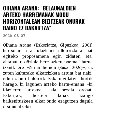
OIHANA ARANA: “BELAUNALDIEN
ARTEKO HARREMANAK MODU
HORIZONTALEAN BIZITZEAK ONURAK
BAINO EZ DAKARTZA”
2026-08-07
Oihana Arana (Eskoriatza, Gipuzkoa, 2001)
bertsolari eta idazleari elkarrizketa bat
egiteko proposamena egin zidaten, eta,
abiapuntu ofiziala bere azken poema liburua
izanik ere –Zerua hemen (Susa, 2026)–, ez
zuten kulturako elkarrizketa arrunt bat nahi,
edo ez hori bakarrik. Eskatu zidaten, hortik
harago, bi lagunen arteko hartu-emana –bi
idazleren artekoa– isla nezala orobat.
Eskerrak, bestela lanak izango
baikenituzkeen elkar ondo ezagutzen dugula
disimulatzeko.