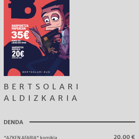
BERTSOLARI
ALDIZKARIA
DENDA
20,00
€
"AZKEN AFARIA" komikia