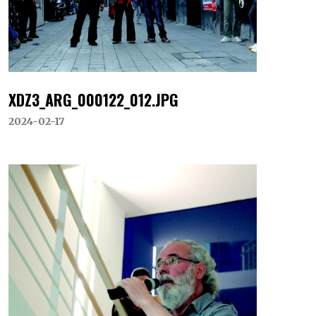
XDZ3_ARG_000122_012.JPG
2024-02-17