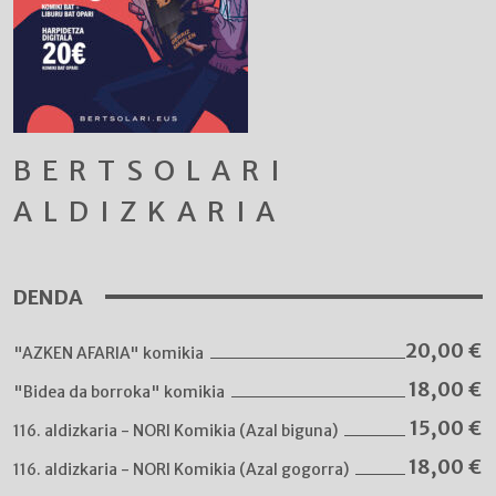
BERTSOLARI
ALDIZKARIA
DENDA
20,00
€
"AZKEN AFARIA" komikia
18,00
€
"Bidea da borroka" komikia
15,00
€
116. aldizkaria - NORI Komikia (Azal biguna)
18,00
€
116. aldizkaria - NORI Komikia (Azal gogorra)