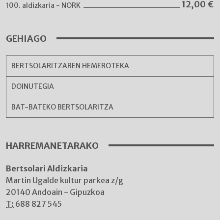
12,00
€
100. aldizkaria - NORK
GEHIAGO
BERTSOLARITZAREN HEMEROTEKA
DOINUTEGIA
BAT-BATEKO BERTSOLARITZA
HARREMANETARAKO
Bertsolari Aldizkaria
Martin Ugalde kultur parkea z/g
20140 Andoain - Gipuzkoa
T:
688 827 545