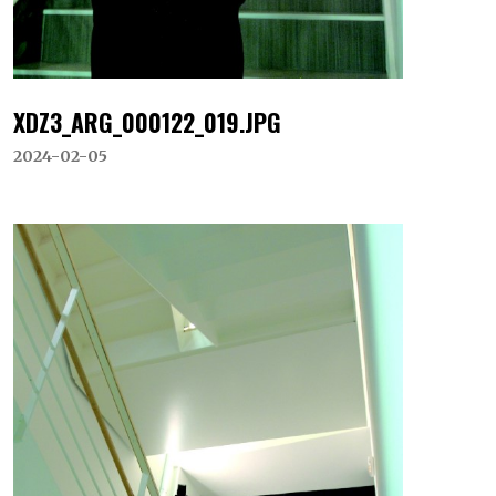
XDZ3_ARG_000122_019.JPG
2024-02-05