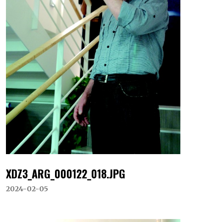
XDZ3_ARG_000122_018.JPG
2024-02-05