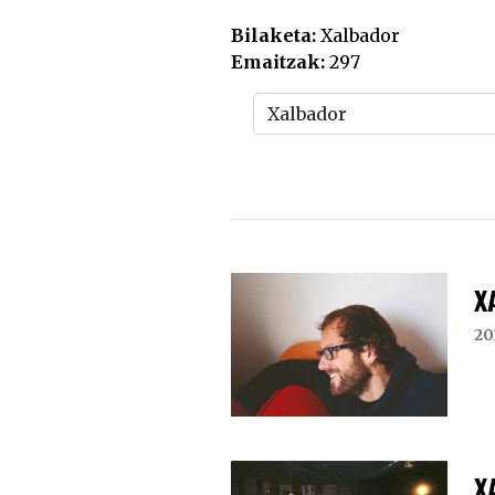
Bilaketa:
Xalbador
Emaitzak:
297
X
20
X