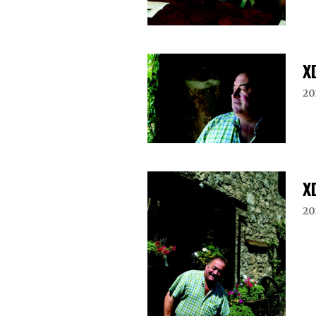
X
20
X
20