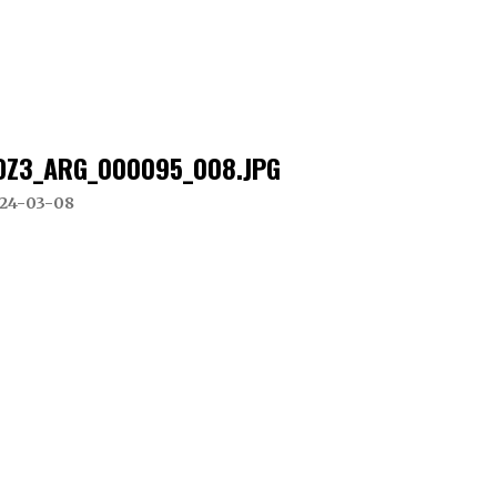
DZ3_ARG_000095_008.JPG
24-03-08