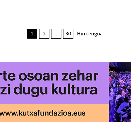
1
2
…
30
Hurrengoa