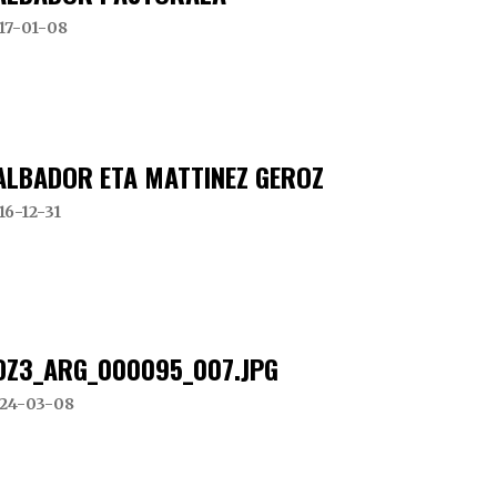
17-01-08
ALBADOR ETA MATTINEZ GEROZ
16-12-31
DZ3_ARG_000095_007.JPG
24-03-08