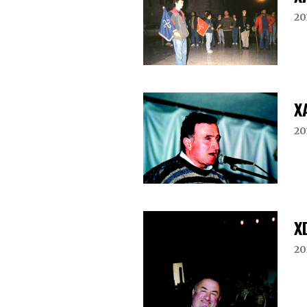
20
X
20
X
20