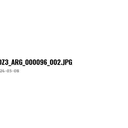
DZ3_ARG_000096_002.JPG
24-03-08