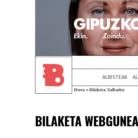
ALBISTEAK
AL
Etxea
»
Bilaketa: Xalbador
BILAKETA WEBGUNE