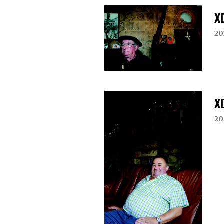
X
20
X
20