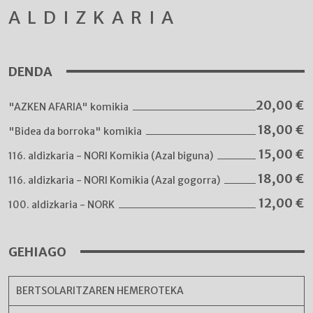
ALDIZKARIA
DENDA
20,00
€
"AZKEN AFARIA" komikia
18,00
€
"Bidea da borroka" komikia
15,00
€
116. aldizkaria - NORI Komikia (Azal biguna)
18,00
€
116. aldizkaria - NORI Komikia (Azal gogorra)
12,00
€
100. aldizkaria - NORK
GEHIAGO
BERTSOLARITZAREN HEMEROTEKA