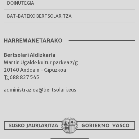
DOINUTEGIA
BAT-BATEKO BERTSOLARITZA
HARREMANETARAKO
Bertsolari Aldizkaria
Martin Ugalde kultur parkea z/g
20140 Andoain - Gipuzkoa
T:
688 827 545
administrazioa@bertsolari.eus