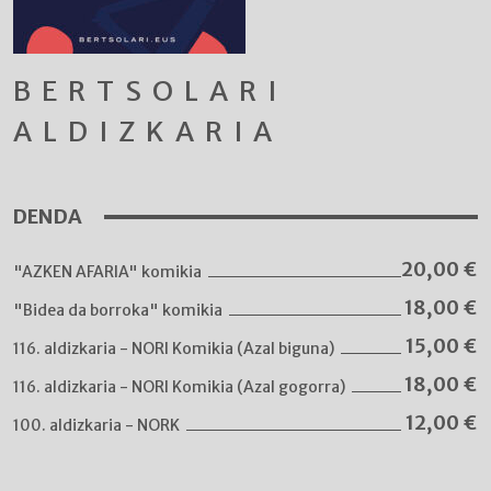
BERTSOLARI
ALDIZKARIA
DENDA
20,00
€
"AZKEN AFARIA" komikia
18,00
€
"Bidea da borroka" komikia
15,00
€
116. aldizkaria - NORI Komikia (Azal biguna)
18,00
€
116. aldizkaria - NORI Komikia (Azal gogorra)
12,00
€
100. aldizkaria - NORK