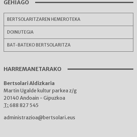
GEHIAGO
BERTSOLARITZAREN HEMEROTEKA
DOINUTEGIA
BAT-BATEKO BERTSOLARITZA
HARREMANETARAKO
Bertsolari Aldizkaria
Martin Ugalde kultur parkea z/g
20140 Andoain - Gipuzkoa
T:
688 827 545
administrazioa@bertsolari.eus