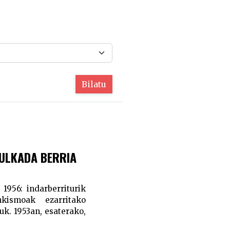
Bilatu
ULKADA BERRIA
1956: indarberriturik
kismoak ezarritako
uk. 1953an, esaterako,