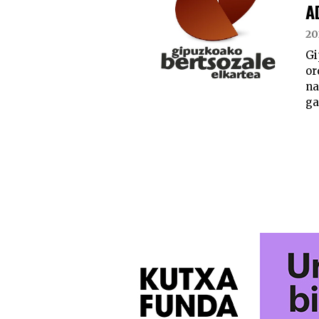
A
20
Gi
or
na
ga
POSTS
PAGINATION