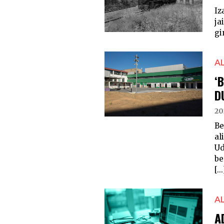
Iz
ja
gi
A
‘
D
20
Be
al
Ud
be
[...
A
A