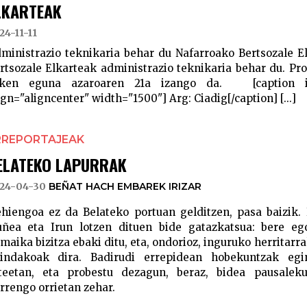
LKARTEAK
24-11-11
ministrazio teknikaria behar du Nafarroako Bertsozale E
rtsozale Elkarteak administrazio teknikaria behar du. P
ken eguna azaroaren 21a izango da. [caption id=
ign="aligncenter" width="1500"] Arg: Ciadig[/caption] [...]
RREPORTAJEAK
ELATEKO LAPURRAK
24-04-30
BEÑAT HACH EMBAREK IRIZAR
hiengoa ez da Belateko portuan gelditzen, pasa baizik. 
uñea eta Irun lotzen dituen bide gatazkatsua: bere e
maika bizitza ebaki ditu, eta, ondorioz, inguruko herritarr
indakoak dira. Badirudi errepidean hobekuntzak egi
teetan, eta probestu dezagun, beraz, bidea pausalek
rrengo orrietan zehar.