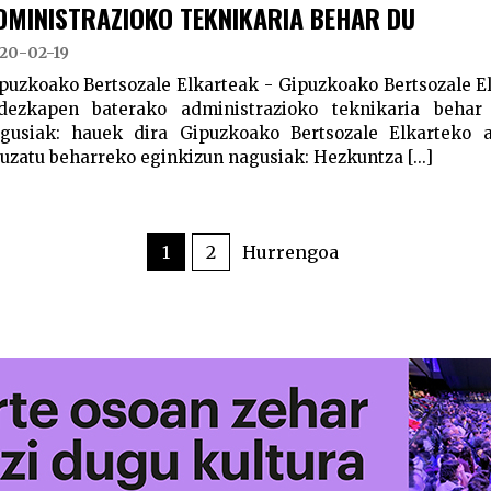
DMINISTRAZIOKO TEKNIKARIA BEHAR DU
20-02-19
puzkoako Bertsozale Elkarteak - Gipuzkoako Bertsozale El
dezkapen baterako administrazioko teknikaria beh
gusiak: hauek dira Gipuzkoako Bertsozale Elkarteko a
uzatu beharreko eginkizun nagusiak: Hezkuntza [...]
1
2
Hurrengoa