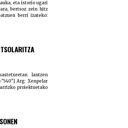
uka, eta istorio ugari
ara, bertsoz zein hitz
atzuen berri izateko:
RTSOLARITZA
kastetxeetan lantzen
="540"] Arg: Xenpelar
arrizko proiektuetako
TSONEN