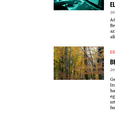
E
20
Ad
Be
az
al
E
B
20
Ge
Ir
ha
eg
ur
hu