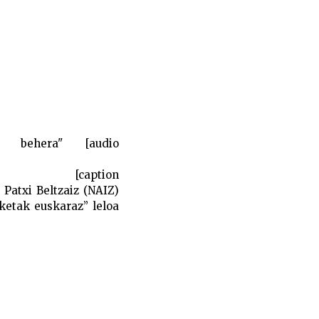
 behera" [audio
[/audio] [caption
 Patxi Beltzaiz (NAIZ)
ketak euskaraz” leloa