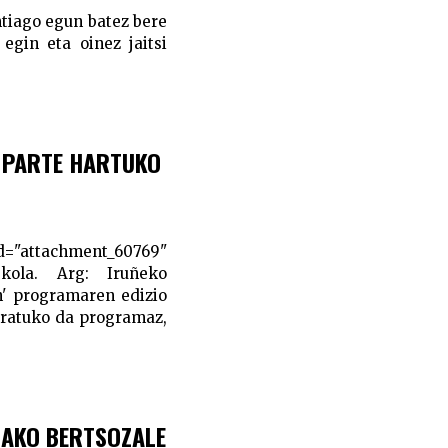
ntiago egun batez bere
 egin eta oinez jaitsi
 PARTE HARTUKO
="attachment_60769"
skola. Arg: Iruñeko
n' programaren edizio
duratuko da programaz,
OAKO BERTSOZALE