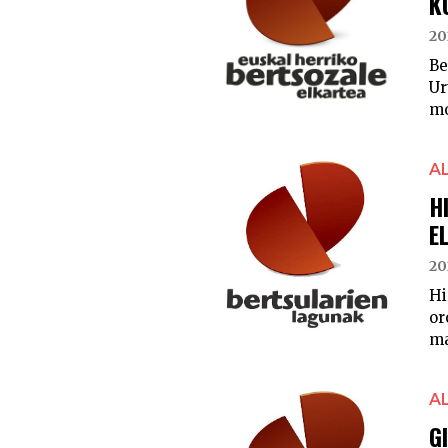
K
20
Be
Ur
mo
A
H
E
20
Hi
or
ma
A
G