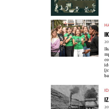
H
I
20
I
mp
c
id
[/
bab
I
I
20