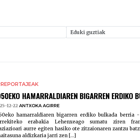
RREPORTAJEAK
950EKO HAMARRALDIAREN BIGARREN ERDIKO B
25-12-22
ANTXOKA AGIRRE
50eko hamarraldiaren bigarren erdiko bulkada berria - 
rrekiteko erabakia Lehenxeago sumatu ziren fran
aziazioari aurre egiten hasiko ote zitzaionaren zantzu batz
aitasuna aldizkaria jarri zen [...]