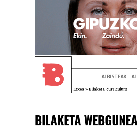
ALBISTEAK
AL
Etxea
»
Bilaketa: curriculum
BILAKETA WEBGUNE