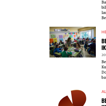
Ba
bi
la
Be
H
B
I
20
Be
Ku
Do
ba
A
B