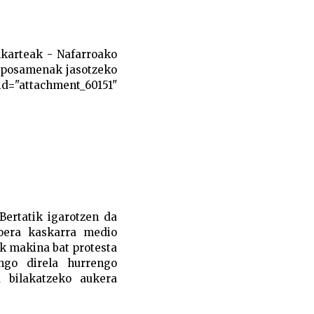
lkarteak - Nafarroako
roposamenak jasotzeko
"attachment_60151"
Bertatik igarotzen da
goera kaskarra medio
ak makina bat protesta
ngo direla hurrengo
u bilakatzeko aukera