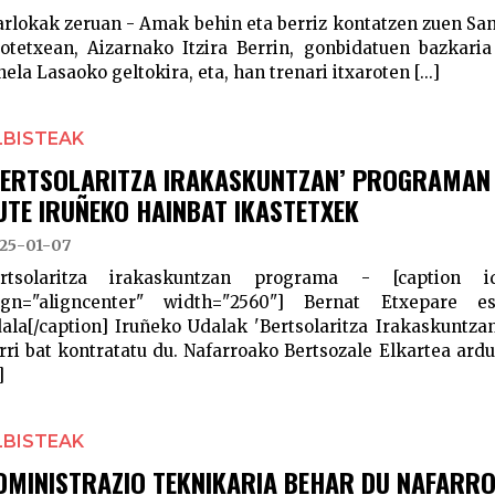
arlokak zeruan - Amak behin eta berriz kontatzen zuen Sa
iotetxean, Aizarnako Itzira Berrin, gonbidatuen bazkaria
nela Lasaoko geltokira, eta, han trenari itxaroten [...]
LBISTEAK
BERTSOLARITZA IRAKASKUNTZAN’ PROGRAMAN
UTE IRUÑEKO HAINBAT IKASTETXEK
25-01-07
rtsolaritza irakaskuntzan programa - [caption id
ign="aligncenter" width="2560"] Bernat Etxepare e
ala[/caption] Iruñeko Udalak 'Bertsolaritza Irakaskuntza
rri bat kontratatu du. Nafarroako Bertsozale Elkartea ar
]
LBISTEAK
DMINISTRAZIO TEKNIKARIA BEHAR DU NAFARR