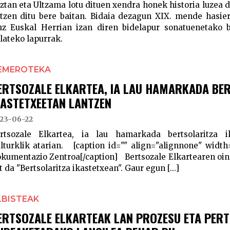
ztan eta Ultzama lotu dituen xendra honek historia luzea da
ltzen ditu bere baitan. Bidaia dezagun XIX. mende hasier
uz Euskal Herrian izan diren bidelapur sonatuenetako b
lateko lapurrak.
EMEROTEKA
ERTSOZALE ELKARTEA, IA LAU HAMARKADA BE
KASTETXEETAN LANTZEN
23-06-22
rtsozale Elkartea, ia lau hamarkada bertsolaritza i
lturklik atarian. [caption id="" align="alignnone" width
kumentazio Zentroa[/caption] Bertsozale Elkartearen oin
t da "Bertsolaritza ikastetxean". Gaur egun [...]
LBISTEAK
ERTSOZALE ELKARTEAK LAN PROZESU ETA PER