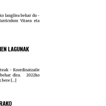
ko langilea behar du -
Curriculum Vitaea eta
RIEN LAGUNAK
rteak - Koordinatzaile
ia behar dira. 2022ko
ere [...]
ERAKO