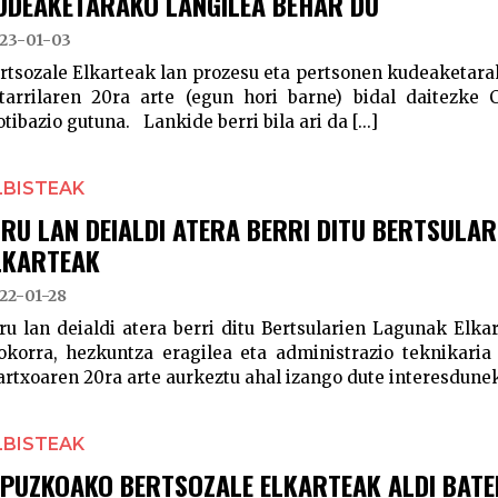
UDEAKETARAKO LANGILEA BEHAR DU
23-01-03
rtsozale Elkarteak lan prozesu eta pertsonen kudeaketara
tarrilaren 20ra arte (egun hori barne) bidal daitezke 
tibazio gutuna. Lankide berri bila ari da [...]
LBISTEAK
IRU LAN DEIALDI ATERA BERRI DITU BERTSULA
LKARTEAK
22-01-28
ru lan deialdi atera berri ditu Bertsularien Lagunak Elka
okorra, hezkuntza eragilea eta administrazio teknikar
rtxoaren 20ra arte aurkeztu ahal izango dute interesdunek b
LBISTEAK
IPUZKOAKO BERTSOZALE ELKARTEAK ALDI BAT