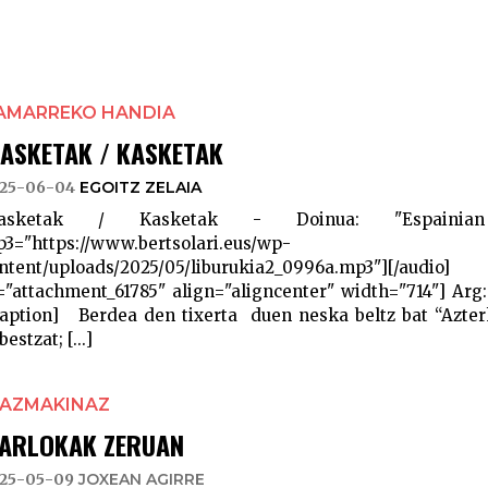
AMARREKO HANDIA
KASKETAK / KASKETAK
25-06-04
EGOITZ ZELAIA
kasketak / Kasketak - Doinua: "Espainian
3="https://www.bertsolari.eus/wp-
ontent/uploads/2025/05/liburukia2_0996a.mp3"]
="attachment_61785" align="aligncenter" width="714"] Arg:
caption] Berdea den tixerta duen neska beltz bat “Azter
estzat; [...]
DAZMAKINAZ
ZARLOKAK ZERUAN
25-05-09
JOXEAN AGIRRE