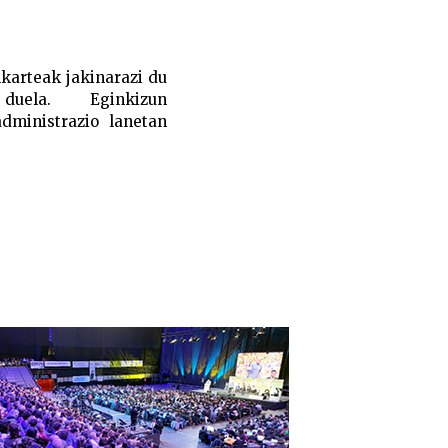
karteak jakinarazi du
ar duela. Eginkizun
dministrazio lanetan