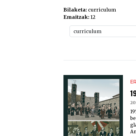
Bilaketa:
curriculum
Emaitzak:
12
E
1
20
19
be
gl
An