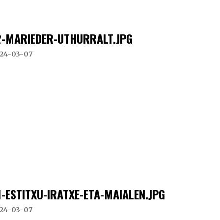
2-MARIEDER-UTHURRALT.JPG
24-03-07
1-ESTITXU-IRATXE-ETA-MAIALEN.JPG
24-03-07