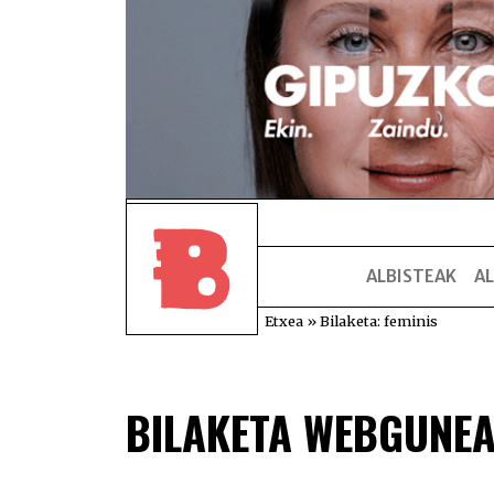
ALBISTEAK
AL
Etxea
»
Bilaketa: feminis
BILAKETA WEBGUNE