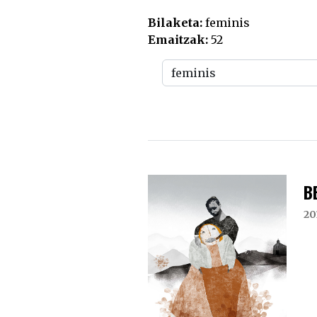
Bilaketa:
feminis
Emaitzak:
52
B
20