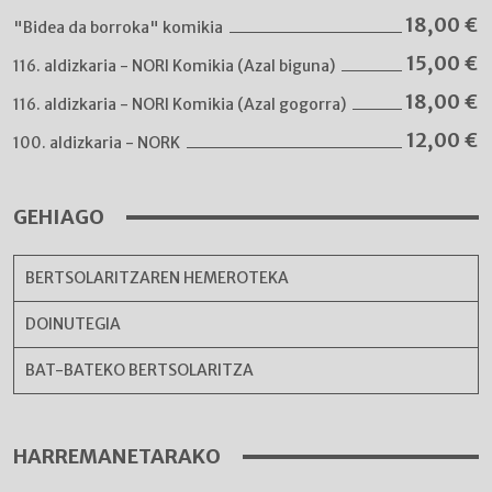
18,00
€
"Bidea da borroka" komikia
15,00
€
116. aldizkaria - NORI Komikia (Azal biguna)
18,00
€
116. aldizkaria - NORI Komikia (Azal gogorra)
12,00
€
100. aldizkaria - NORK
GEHIAGO
BERTSOLARITZAREN HEMEROTEKA
DOINUTEGIA
BAT-BATEKO BERTSOLARITZA
HARREMANETARAKO