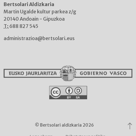
Bertsolari Aldizkaria
Martin Ugalde kultur parkea z/g
20140 Andoain - Gipuzkoa
T:
688 827 545
administrazioa@bertsolari.eus
© Bertsolari aldizkaria 2026