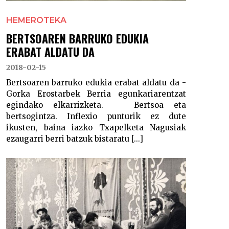
HEMEROTEKA
BERTSOAREN BARRUKO EDUKIA
ERABAT ALDATU DA
2018-02-15
Bertsoaren barruko edukia erabat aldatu da -
Gorka Erostarbek Berria egunkariarentzat
egindako elkarrizketa. Bertsoa eta
bertsogintza. Inflexio punturik ez dute
ikusten, baina iazko Txapelketa Nagusiak
ezaugarri berri batzuk bistaratu [...]