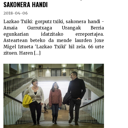
SAKONERA HANDI
2018-04-06
Lazkao Txiki: gorputz txiki, sakonera handi -
Amaia Gurrutxaga Urangak Berria
egunkarian idatzitako erreportajea.
Asteartean beteko da mende laurden Joxe
Migel Iztueta 'Lazkao Txiki' hil zela. 66 urte
zituen. Haren [...]