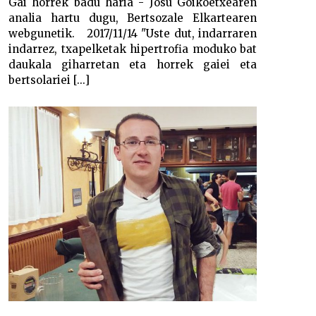
Gai horrek badu haria - Josu Goikoetxearen
analia hartu dugu, Bertsozale Elkartearen
webgunetik. 2017/11/14 "Uste dut, indarraren
indarrez, txapelketak hipertrofia moduko bat
daukala giharretan eta horrek gaiei eta
bertsolariei [...]