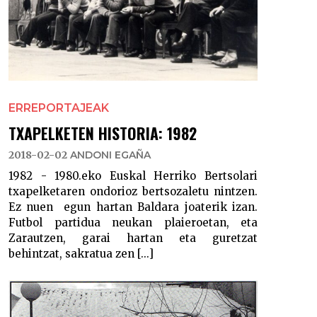
ERREPORTAJEAK
TXAPELKETEN HISTORIA: 1982
2018-02-02
ANDONI EGAÑA
1982 - 1980.eko Euskal Herriko Bertsolari
txapelketaren ondorioz bertsozaletu nintzen.
Ez nuen egun hartan Baldara joaterik izan.
Futbol partidua neukan plaieroetan, eta
Zarautzen, garai hartan eta guretzat
behintzat, sakratua zen [...]