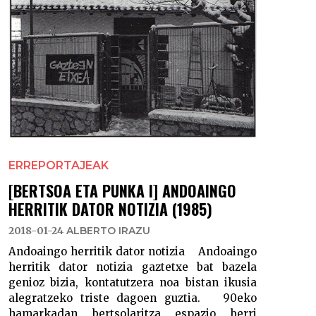
ERREPORTAJEAK
[BERTSOA ETA PUNKA I] ANDOAINGO
HERRITIK DATOR NOTIZIA (1985)
2018-01-24
ALBERTO IRAZU
Andoaingo herritik dator notizia Andoaingo
herritik dator notizia gaztetxe bat bazela
genioz bizia, kontatutzera noa bistan ikusia
alegratzeko triste dagoen guztia. 90eko
hamarkadan bertsolaritza espazio berri