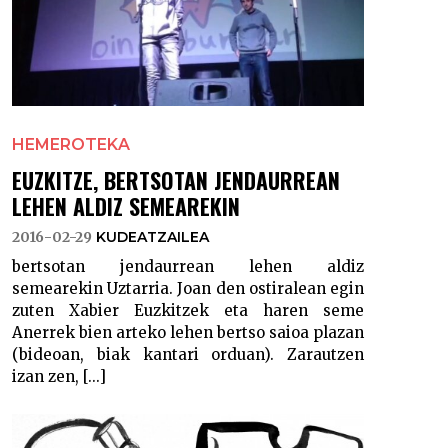
HEMEROTEKA
EUZKITZE, BERTSOTAN JENDAURREAN
LEHEN ALDIZ SEMEAREKIN
2016-02-29
KUDEATZAILEA
bertsotan jendaurrean lehen aldiz
semearekin Uztarria. Joan den ostiralean egin
zuten Xabier Euzkitzek eta haren seme
Anerrek bien arteko lehen bertso saioa plazan
(bideoan, biak kantari orduan). Zarautzen
izan zen, [...]