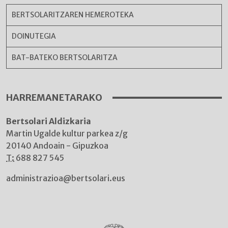
BERTSOLARITZAREN HEMEROTEKA
DOINUTEGIA
BAT-BATEKO BERTSOLARITZA
HARREMANETARAKO
Bertsolari Aldizkaria
Martin Ugalde kultur parkea z/g
20140 Andoain - Gipuzkoa
T:
688 827 545
administrazioa@bertsolari.eus