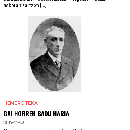
askotan sartzen [...]
HEMEROTEKA
GAI HORREK BADU HARIA
2017-11-22