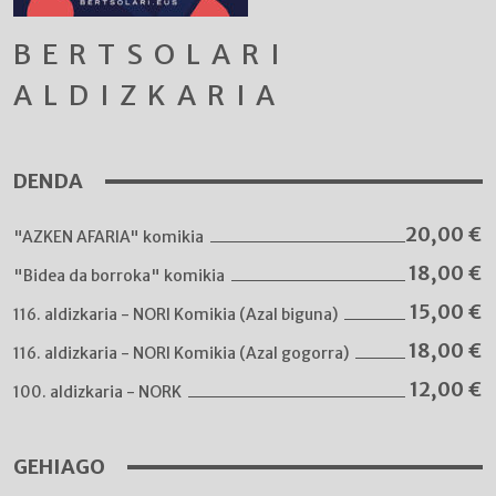
BERTSOLARI
ALDIZKARIA
DENDA
20,00
€
"AZKEN AFARIA" komikia
18,00
€
"Bidea da borroka" komikia
15,00
€
116. aldizkaria - NORI Komikia (Azal biguna)
18,00
€
116. aldizkaria - NORI Komikia (Azal gogorra)
12,00
€
100. aldizkaria - NORK
GEHIAGO