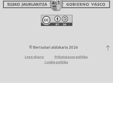
© Bertsolari aldizkaria 2026
Lege oharra
Pribatutasun politika
Cookie politika