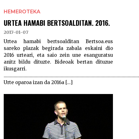
HEMEROTEKA
URTEA HAMABI BERTSOALDITAN. 2016.
2017-01-07
Urtea hamabi bertsoalditan Bertsoa.eus
sareko plazak begirada zabala eskaini dio
2016 urteari, eta saio zein une esanguratsu
anitz bildu dituzte. Bideoak bertan dituzue
ikusgarri.
............................................................................................................
Urte oparoa izan da 2016a [...]