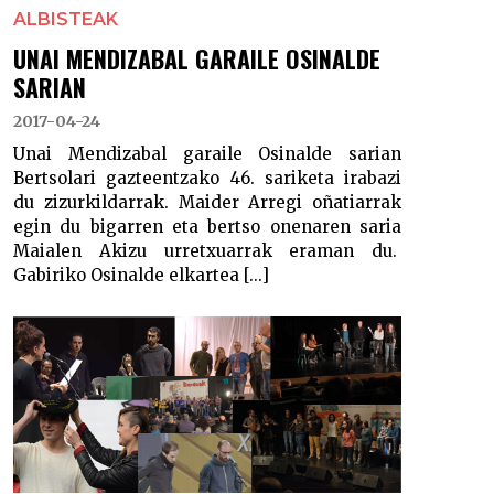
ALBISTEAK
UNAI MENDIZABAL GARAILE OSINALDE
SARIAN
2017-04-24
Unai Mendizabal garaile Osinalde sarian
Bertsolari gazteentzako 46. sariketa irabazi
du zizurkildarrak. Maider Arregi oñatiarrak
egin du bigarren eta bertso onenaren saria
Maialen Akizu urretxuarrak eraman du.
Gabiriko Osinalde elkartea [...]