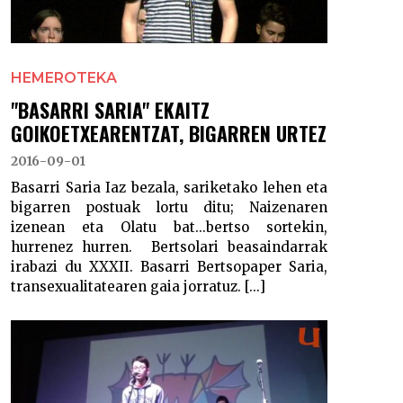
HEMEROTEKA
"BASARRI SARIA" EKAITZ
GOIKOETXEARENTZAT, BIGARREN URTEZ
2016-09-01
Basarri Saria Iaz bezala, sariketako lehen eta
bigarren postuak lortu ditu; Naizenaren
izenean eta Olatu bat...bertso sortekin,
hurrenez hurren. Bertsolari beasaindarrak
irabazi du XXXII. Basarri Bertsopaper Saria,
transexualitatearen gaia jorratuz. [...]