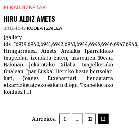
ELKARRIZKETAK
HIRU ALDIZ AMETS
2012-12-17
KUDEATZAILEA
[gallery
ids="6939,6940,6941,6942,6943,6944,6945,6946,6947,6948
Hirugarrenez, Amets Arzallus Iparraldeko
txapeldun izendatu zuten, azaroaren 10ean,
Baionan jokatutako Xilaba txapelketako
finalean. Ipar Euskal Herriko beste bertsolari
bati, Joanes Etxebarriari, hendaiarra
elkarrizketatzeko eskatu diogu. Txapelketako
kontuez [...]
POSTS
PAGINATION
Aurrekoa
1
…
11
12