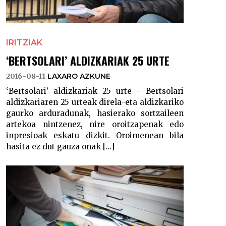
IRITZIAK
‘BERTSOLARI’ ALDIZKARIAK 25 URTE
2016-08-11
LAXARO AZKUNE
‘Bertsolari’ aldizkariak 25 urte - Bertsolari
aldizkariaren 25 urteak direla-eta aldizkariko
gaurko arduradunak, hasierako sortzaileen
artekoa nintzenez, nire oroitzapenak edo
inpresioak eskatu dizkit. Oroimenean bila
hasita ez dut gauza onak [...]