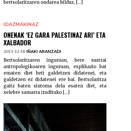
bertsolaritzaren ondarea bilduz, [...]
IDAZMAKINAZ
ONENAK ‘EZ GARA PALESTINAZ ARI’ ETA
XALBADOR
2013-12-18
IÑAKI ARANZADI
Bertsolaritzaren inguruan, bere sustrai
antropologikoaren inguruan, esplikazio bat
ematen diet beti galdetzen didatenei, eta
galdetzen ez didatenei ere bai. Bertsolaritza
gaitz baten sintoma dela esaten diet, eta
xelebre samarra irudituko [...]