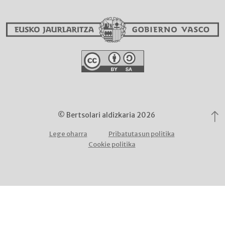
© Bertsolari aldizkaria 2026
Lege oharra
Pribatutasun politika
Cookie politika