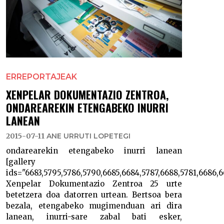
ERREPORTAJEAK
XENPELAR DOKUMENTAZIO ZENTROA,
ONDAREAREKIN ETENGABEKO INURRI
LANEAN
2015-07-11
ANE URRUTI LOPETEGI
ondarearekin etengabeko inurri lanean
[gallery
ids="6683,5795,5786,5790,6685,6684,5787,6688,5781,6686,
Xenpelar Dokumentazio Zentroa 25 urte
betetzera doa datorren urtean. Bertsoa bera
bezala, etengabeko mugimenduan ari dira
lanean, inurri-sare zabal bati esker,