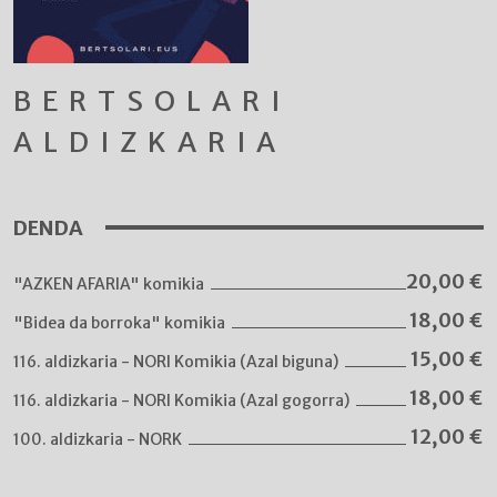
BERTSOLARI
ALDIZKARIA
DENDA
20,00
€
"AZKEN AFARIA" komikia
18,00
€
"Bidea da borroka" komikia
15,00
€
116. aldizkaria - NORI Komikia (Azal biguna)
18,00
€
116. aldizkaria - NORI Komikia (Azal gogorra)
12,00
€
100. aldizkaria - NORK