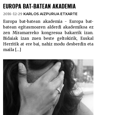
EUROPA BAT-BATEAN AKADEMIA
2016-12-29
KARLOS AIZPURUA ETXARTE
Europa bat-batean akademia - Europa bat-
batean egitasmoaren alderdi akademikoa ez
zen Miramarreko kongresua bakarrik izan.
Bidaiak izan zuen beste geltokirik, Euskal
Herritik at ere bai, nahiz modu desberdin eta
maila [...]