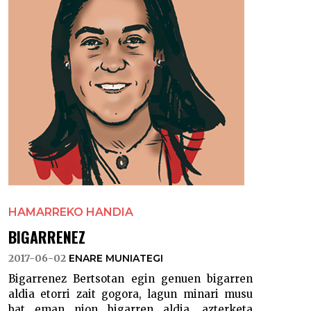
HAMARREKO HANDIA
BIGARRENEZ
2017-06-02
ENARE MUNIATEGI
Bigarrenez Bertsotan egin genuen bigarren
aldia etorri zait gogora, lagun minari musu
bat eman nion bigarren aldia, azterketa