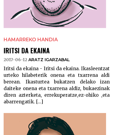
HAMARREKO HANDIA
IRITSI DA EKAINA
2017-06-12
ARATZ IGARZABAL
Iritsi da ekaina - Iritsi da ekaina. Ikasleentzat
urteko hilabeterik onena eta txarrena aldi
berean. Ikasturtea bukatzen delako izan
daiteke onena eta txarrena aldiz, bukaezinak
diren azterketa, errekuperatze,ez-ohiko ,eta
abarrengatik. [...]