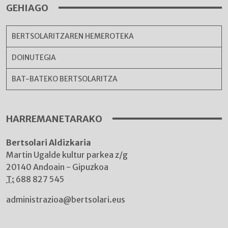
GEHIAGO
BERTSOLARITZAREN HEMEROTEKA
DOINUTEGIA
BAT-BATEKO BERTSOLARITZA
HARREMANETARAKO
Bertsolari Aldizkaria
Martin Ugalde kultur parkea z/g
20140 Andoain - Gipuzkoa
T:
688 827 545
administrazioa@bertsolari.eus