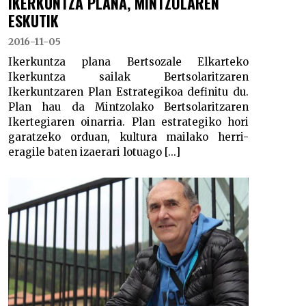
IKERKUNTZA PLANA, MINTZOLAREN
ESKUTIK
2016-11-05
Ikerkuntza plana Bertsozale Elkarteko
Ikerkuntza sailak Bertsolaritzaren
Ikerkuntzaren Plan Estrategikoa definitu du.
Plan hau da Mintzolako Bertsolaritzaren
Ikertegiaren oinarria. Plan estrategiko hori
garatzeko orduan, kultura mailako herri-
eragile baten izaerari lotuago [...]