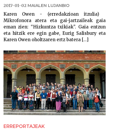
2017-01-02
MAIALEN LUJANBIO
Karen Owen - (erredakzioan itzulia)
Mikrofonora atera eta gai-jartzaileak gaia
eman zien: “Hizkuntza txikiak”. Gaia entzun
eta hitzik ere egin gabe, Eurig Salisbury eta
Karen Owen oholtzaren ertz batera [...]
ERREPORTAJEAK