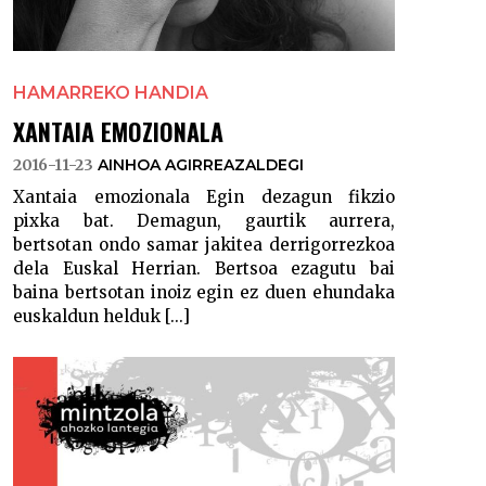
HAMARREKO HANDIA
XANTAIA EMOZIONALA
2016-11-23
AINHOA AGIRREAZALDEGI
Xantaia emozionala Egin dezagun fikzio
pixka bat. Demagun, gaurtik aurrera,
bertsotan ondo samar jakitea derrigorrezkoa
dela Euskal Herrian. Bertsoa ezagutu bai
baina bertsotan inoiz egin ez duen ehundaka
euskaldun helduk [...]