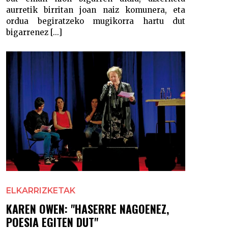
aurretik birritan joan naiz komunera, eta
ordua begiratzeko mugikorra hartu dut
bigarrenez [...]
ELKARRIZKETAK
KAREN OWEN: "HASERRE NAGOENEZ,
POESIA EGITEN DUT"