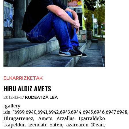
ELKARRIZKETAK
HIRU ALDIZ AMETS
2012-12-17
KUDEATZAILEA
[gallery
ids="6939,6940,6941,6942,6943,6944,6945,6946,6947,6948
Hirugarrenez, Amets Arzallus Iparraldeko
txapeldun izendatu zuten, azaroaren 10ean,