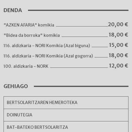
DENDA
20,00
€
"AZKEN AFARIA" komikia
18,00
€
"Bidea da borroka" komikia
15,00
€
116. aldizkaria - NORI Komikia (Azal biguna)
18,00
€
116. aldizkaria - NORI Komikia (Azal gogorra)
12,00
€
100. aldizkaria - NORK
GEHIAGO
BERTSOLARITZAREN HEMEROTEKA
DOINUTEGIA
BAT-BATEKO BERTSOLARITZA