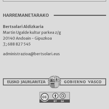
HARREMANETARAKO
Bertsolari Aldizkaria
Martin Ugalde kultur parkea z/g
20140 Andoain - Gipuzkoa
T:
688 827 545
administrazioa@bertsolari.eus