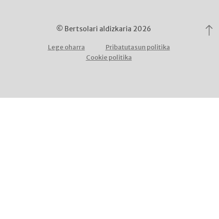
© Bertsolari aldizkaria 2026
Lege oharra
Pribatutasun politika
Cookie politika