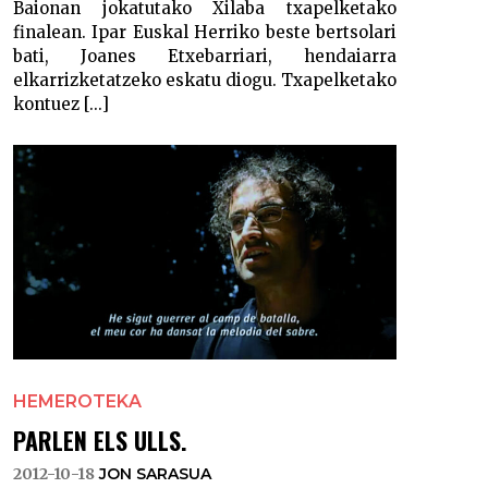
Baionan jokatutako Xilaba txapelketako
finalean. Ipar Euskal Herriko beste bertsolari
bati, Joanes Etxebarriari, hendaiarra
elkarrizketatzeko eskatu diogu. Txapelketako
kontuez [...]
HEMEROTEKA
PARLEN ELS ULLS.
2012-10-18
JON SARASUA