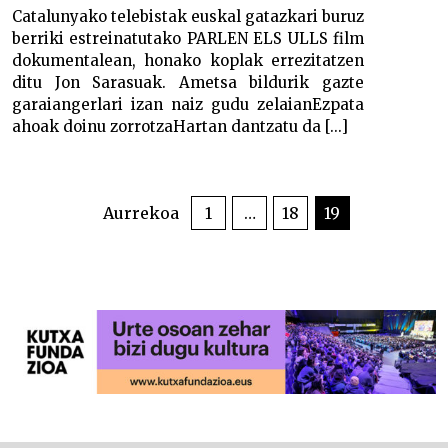
Catalunyako telebistak euskal gatazkari buruz
berriki estreinatutako PARLEN ELS ULLS film
dokumentalean, honako koplak errezitatzen
ditu Jon Sarasuak. Ametsa bildurik gazte
garaiangerlari izan naiz gudu zelaianEzpata
ahoak doinu zorrotzaHartan dantzatu da [...]
POSTS
PAGINATION
Aurrekoa
1
…
18
19