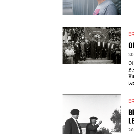
E
O
20
Oi
Be
Ku
te
E
B
L
20