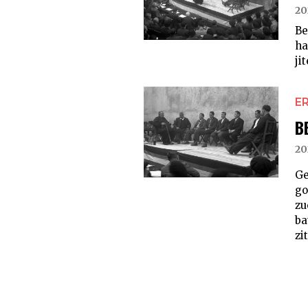
20
Be
ha
ji
E
B
20
Ge
go
zu
ba
zi
POSTS
PAGINATION