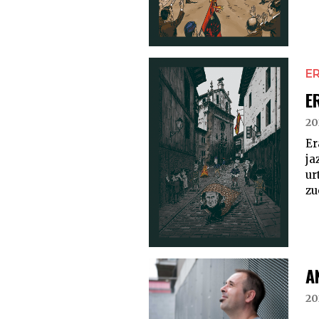
E
E
20
Er
ja
ur
zu
A
20