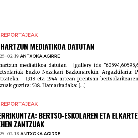
RREPORTAJEAK
IHARTZUN MEDIATIKOA DATUTAN
25-02-19
ANTXOKA AGIRRE
hartzun mediatikoa datutan - [gallery ids="60594,60595,6
rtsolariak Euzko Nezakari Bazkunarekin. Argazkilaria: Pa
txateka. 1918 eta 1944 artean prentsan bertsolaritzare
stuak guztira: 538. Hamarkadaka: [...]
RREPORTAJEAK
ERRIKUNTZA: BERTSO-ESKOLAREN ETA ELKARTE
EHEN ZANTZUAK
25-02-18
ANTXOKA AGIRRE