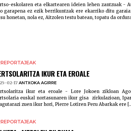
rtso-eskolaren eta elkartearen ideien lehen zantzuak - A
o garapena ez ezik berrikuntzak ere ekarriko ditu garaia
su honetan, nola ez, Aitzolen testu batean, topatu da ordura 
RREPORTAJEAK
ERTSOLARITZA IKUR ETA EROALE
25-02-17
ANTXOKA AGIRRE
rtsolaritza ikur eta eroale - Lore Jokoen zikloan Ago
rtsolaria euskal nortasunaren ikur gisa zirkulazioan, Ipa
agutarazi zuen ikur hori, Pierre Lotiren Peru Abarkak ere [..
RREPORTAJEAK