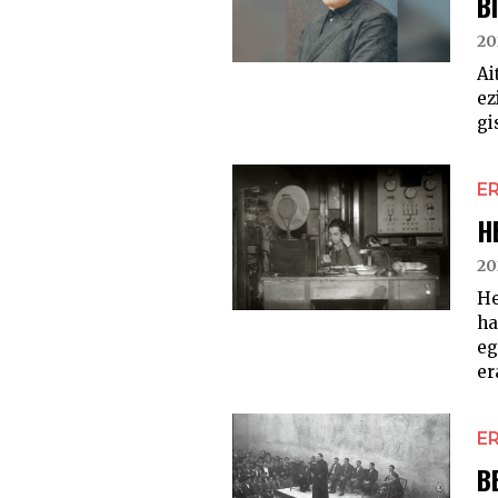
B
20
Ai
ez
gi
E
H
20
He
ha
eg
er
E
B