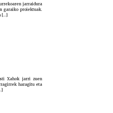
urrekoaren jarraidura
n garaiko proiektuak.
[...]
sti Xahok jarri zuen
rragirrek haragitu eta
.]