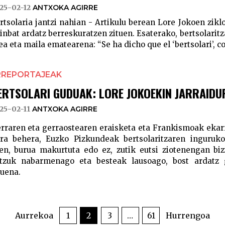
25-02-12
ANTXOKA AGIRRE
rtsolaria jantzi nahian - Artikulu berean Lore Jokoen zi
inbat ardatz berreskuratzen zituen. Esaterako, bertsolaritz
tea eta maila ematearena: “Se ha dicho que el ‘bertsolari’, co
RREPORTAJEAK
ERTSOLARI GUDUAK: LORE JOKOEKIN JARRAIDU
25-02-11
ANTXOKA AGIRRE
rraren eta gerraostearen eraisketa eta Frankismoak ekar
ra behera, Euzko Pizkundeak bertsolaritzaren inguruko
en, burua makurtuta edo ez, zutik eutsi ziotenengan bizi
tzuk nabarmenago eta besteak lausoago, bost ardatz 
tuena.
Aurrekoa
1
2
3
…
61
Hurrengoa