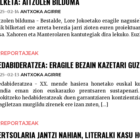
ILKETA: AITZOLEN BILDUMA
25-02-14
ANTXOKA AGIRRE
tzolen bilduma - Bestalde, Lore Jokoetako eragile nagusi
ik bilketari ere arreta berezia jarri zioten euren proiektu
sa. Xahoren eta Manterolaren kantutegiak dira lekuko. Euzk
RREPORTAJEAK
EDABIDERATZEA: ERAGILE BEZAIN KAZETARI GUZ
25-02-13
ANTXOKA AGIRRE
dabideratzea - XX. mende hasiera honetako euskal kul
ndia eman zion euskarazko prentsaren sustapenari
okitzeko hedabideratzeak duen garrantziaren kontzientzia
agiletzan murgildu zirenek ere izan zuten, [...]
RREPORTAJEAK
ERTSOLARIA JANTZI NAHIAN, LITERALKI KASU 