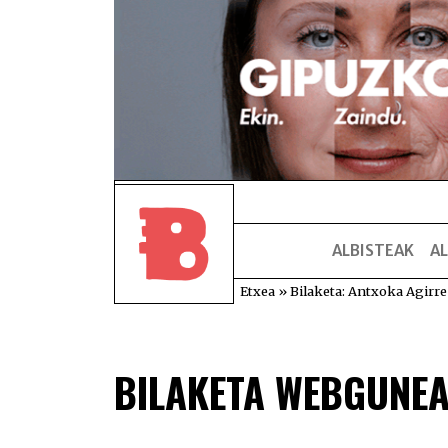
ALBISTEAK
AL
Etxea
»
Bilaketa: Antxoka Agirre
BILAKETA WEBGUNE