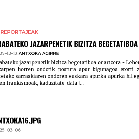
RREPORTAJEAK
RABATEKO JAZARPENETIK BIZITZA BEGETATIBO
25-12-12
ANTXOKA AGIRRE
abateko jazarpenetik bizitza begetatiboa onartzera - Leh
zarpen horren ondotik postura apur bigunagoa etorri
tetako sarraskiaren ondoren euskara apurka-apurka hil eg
en frankismoak, kaduzitate-data [...]
NTXOKA16.JPG
25-03-06