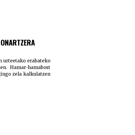
A ONARTZERA
en urteetako erabateko
 zen. Hamar-hamabost
ingo zela kalkulatzen