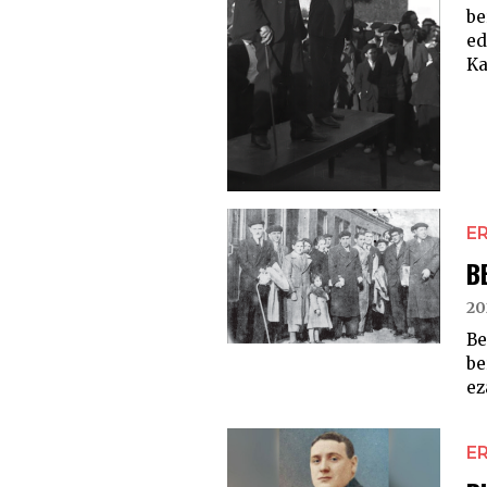
be
ed
Ka
E
B
20
Be
be
ez
E