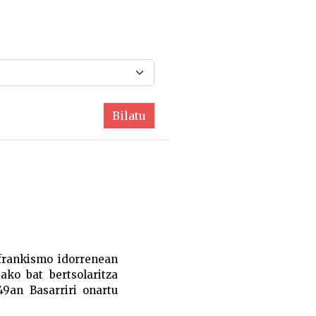
Bilatu
 frankismo idorrenean
ako bat bertsolaritza
49an Basarriri onartu