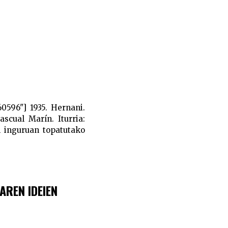
0596"] 1935. Hernani.
scual Marín. Iturria:
n inguruan topatutako
AREN IDEIEN