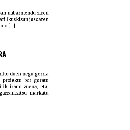
kloan nabarmendu ziren
ari ikuskizun jasoaren
mo [...]
RA
riko duen negu gorria
 proiektu bat garatu
rik iraun zuena, eta,
garrantzitsu markatu