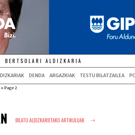
BERTSOLARI ALDIZKARIA
DIZKARIAK
DENDA
ARGAZKIAK
TESTU BILATZAILEA
P
»
Page 2
AN
BILATU ALDIZKARIETAKO ARTIKULUAK