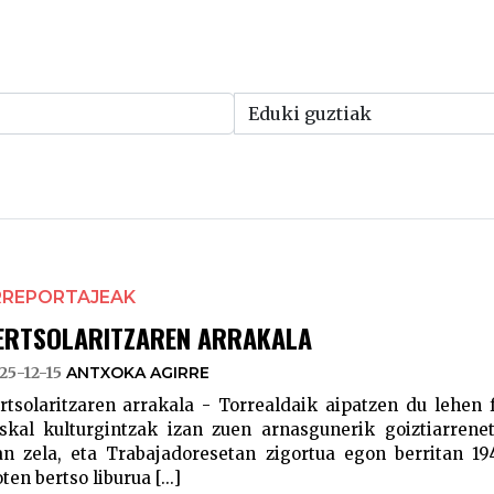
RREPORTAJEAK
ERTSOLARITZAREN ARRAKALA
25-12-15
ANTXOKA AGIRRE
rtsolaritzaren arrakala - Torrealdaik aipatzen du lehen
skal kulturgintzak izan zuen arnasgunerik goiztiarrenet
an zela, eta Trabajadoresetan zigortua egon berritan 19
oten bertso liburua [...]