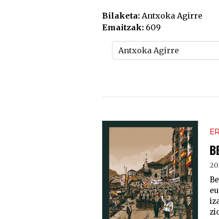
Bilaketa:
Antxoka Agirre
Emaitzak:
609
E
B
20
Be
eu
iz
zi