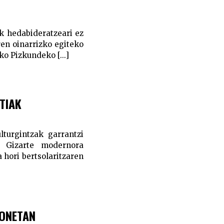
ek hedabideratzeari ez
aren oinarrizko egiteko
o Pizkundeko [...]
TIAK
turgintzak garrantzi
. Gizarte modernora
 hori bertsolaritzaren
HONETAN