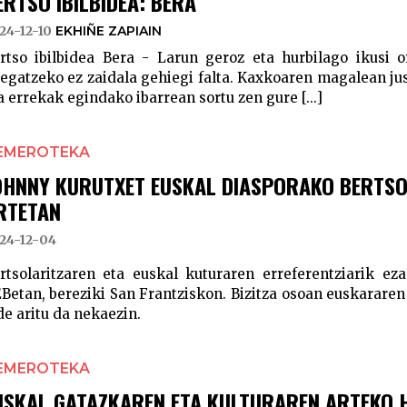
ERTSO IBILBIDEA: BERA
24-12-10
EKHIÑE ZAPIAIN
rtso ibilbidea Bera - Larun geroz eta hurbilago ikusi 
legatzeko ez zaidala gehiegi falta. Kaxkoaren magalean jus
a errekak egindako ibarrean sortu zen gure [...]
EMEROTEKA
OHNNY KURUTXET EUSKAL DIASPORAKO BERTSOL
RTETAN
24-12-04
rtsolaritzaren eta euskal kuturaren erreferentziarik e
Betan, bereziki San Frantziskon. Bizitza osoan euskararen
de aritu da nekaezin.
EMEROTEKA
USKAL GATAZKAREN ETA KULTURAREN ARTEKO