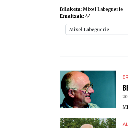
Bilaketa:
Mixel Labeguerie
Emaitzak:
44
E
B
20
Mi
A