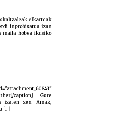
skaltzaleak elkarteak
rdi inprobisatua izan
a maila hobea ikusiko
"attachment_60843"
ther[/caption] Gure
za izaten zen. Amak,
[...]