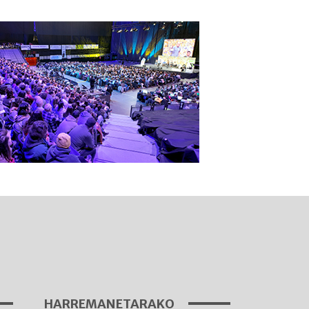
I
A
HARREMANETARAKO