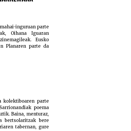
” mahai-inguruan parte
eak, Oihana Iguaran
zinemagileak. Eusko
ren Planaren parte da
a kolektiboaren parte
a Sarrionandiak poema
ztik. Baina, menturaz,
a bertsolaritzak bere
riaren tabernan, gure