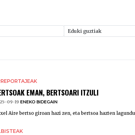
RREPORTAJEAK
ERTSOAK EMAN, BERTSOARI ITZULI
25-09-19
ENEKO BIDEGAIN
xel Aire bertso giroan hazi zen, eta bertsoa hazten lagund
LBISTEAK