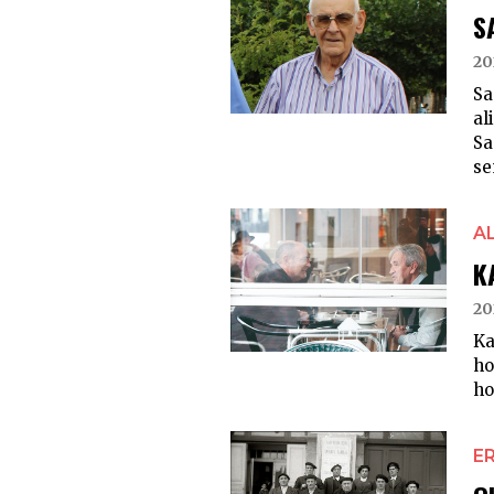
S
20
Sa
al
Sa
se
A
K
20
Ka
ho
ho
E