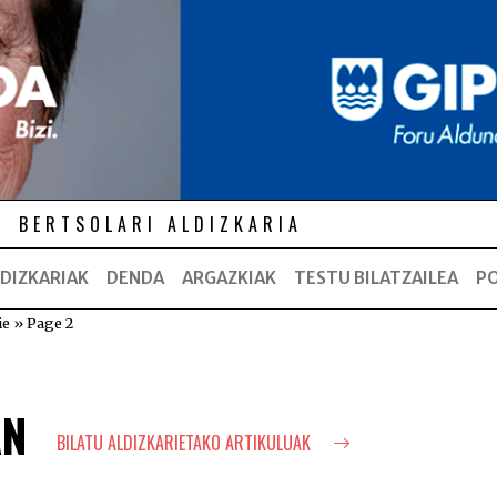
BERTSOLARI ALDIZKARIA
DIZKARIAK
DENDA
ARGAZKIAK
TESTU BILATZAILEA
P
ie
»
Page 2
AN
BILATU ALDIZKARIETAKO ARTIKULUAK