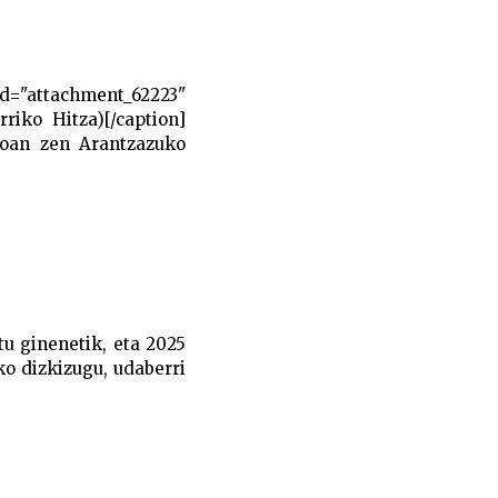
="attachment_62223"
riko Hitza)[/caption]
 joan zen Arantzazuko
tu ginenetik, eta 2025
ko dizkizugu, udaberri