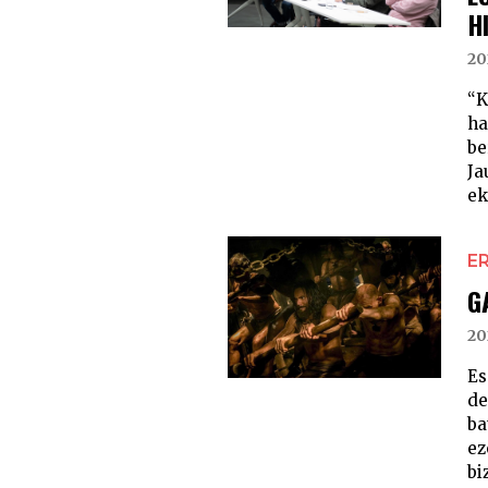
H
20
“K
ha
be
Ja
ek
E
G
20
Es
de
ba
ez
bi