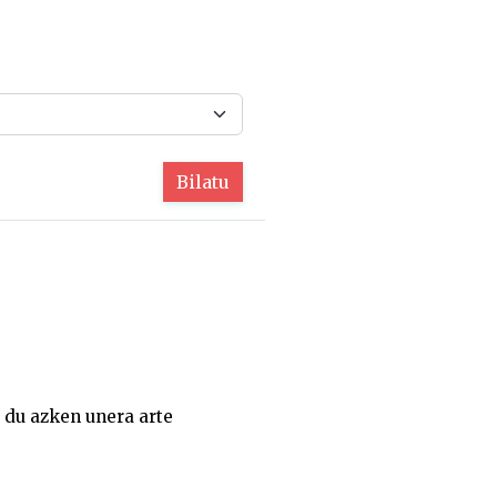
Bilatu
u du azken unera arte