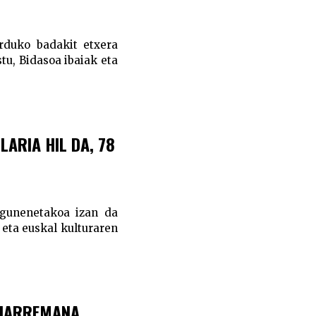
orduko badakit etxera
tu, Bidasoa ibaiak eta
ARIA HIL DA, 78
zagunenetakoa izan da
 eta euskal kulturaren
 HARREMANA