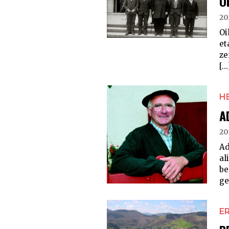
O
20
Oi
et
ze
[...
H
A
20
Ad
al
be
ge
E