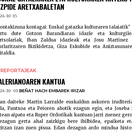
IZPIDE ARETXABALETAN
24-10-15
ontakizuna kontagai: Euskal gatazka kulturaren talaiatik
rtu dute Gotzon Barandiaran idazle eta kulturgil
rtsolariak, Iban Zaldua idazleak eta Josu Martinez 
urlaritzaren Bizikidetza, Giza Eskubide eta Aniztasuna
italdia.
RREPORTAJEAK
ALERIANOAREN KANTUA
24-10-01
BEÑAT HACH EMBAREK IRIZAR
an daiteke Martin Larralde euskaldun askoren iruditeri
la, Pantxoa eta Peioren ahotik ezagun egin, eta Joseb
tean aipatu eta Ruper Ordorikak kantuan jarri zuenez gero
ezagun gerta ahal zaizkigu bere ibilbidea, epaiketa et
zitzan izan zuen pisua. Edan dezagun ardo mindua histo