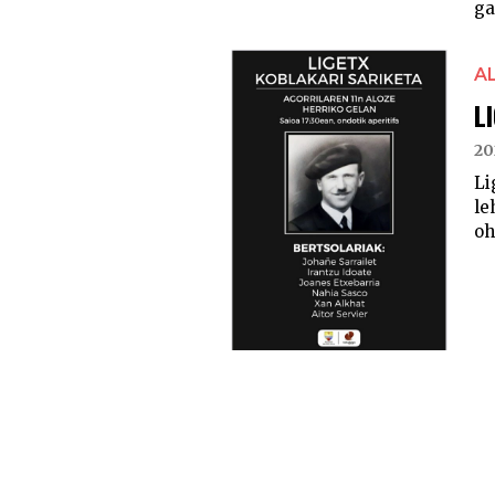
ga
A
L
20
Li
le
oh
POSTS
PAGINATION