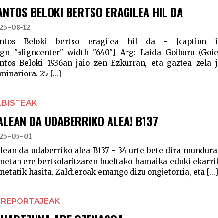
ANTOS BELOKI BERTSO ERAGILEA HIL DA
25-08-12
ntos Beloki bertso eragilea hil da - [caption id
ign="aligncenter" width="640"] Arg: Laida Goiburu (Goier
ntos Beloki 1936an jaio zen Ezkurran, eta gaztea zela
minariora. 25 [...]
LBISTEAK
ALEAN DA UDABERRIKO ALEA! B137
25-05-01
lean da udaberriko alea B137 - 34 urte bete dira mundura
netan ere bertsolaritzaren bueltako hamaika eduki ekarri
netatik hasita. Zaldieroak emango dizu ongietorria, eta [...]
RREPORTAJEAK