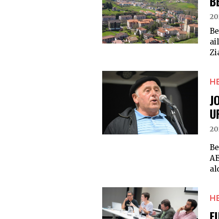
B
20
Be
ai
Zi
H
J
U
20
Be
AE
al
H
E