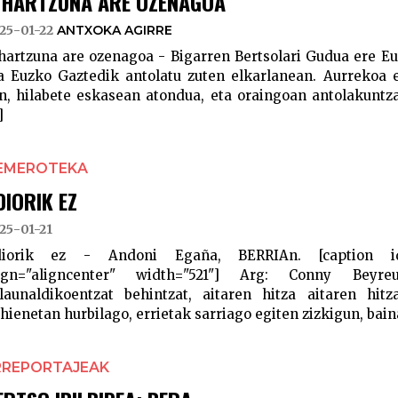
IHARTZUNA ARE OZENAGOA
25-01-22
ANTXOKA AGIRRE
hartzuna are ozenagoa - Bigarren Bertsolari Gudua ere Eu
a Euzko Gaztedik antolatu zuten elkarlanean. Aurrekoa e
n, hilabete eskasean atondua, eta oraingoan antolakuntz
]
EMEROTEKA
DIORIK EZ
25-01-21
iorik ez - Andoni Egaña, BERRIAn. [caption id=
ign="aligncenter" width="521"] Arg: Conny Beyreu
launaldikoentzat behintzat, aitaren hitza aitaren hit
hienetan hurbilago, errietak sarriago egiten zizkigun, baina 
RREPORTAJEAK