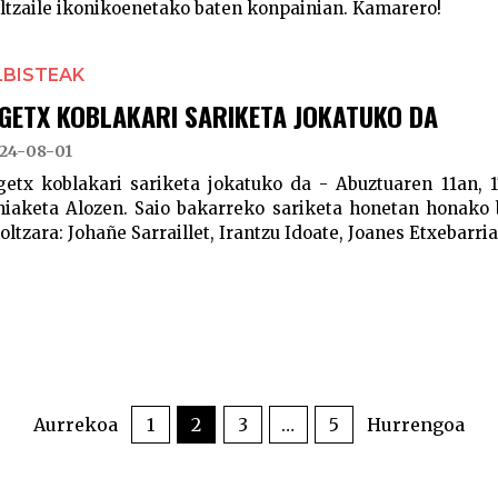
ltzaile ikonikoenetako baten konpainian. Kamarero!
LBISTEAK
IGETX KOBLAKARI SARIKETA JOKATUKO DA
24-08-01
getx koblakari sariketa jokatuko da - Abuztuaren 11an, 
hiaketa Alozen. Saio bakarreko sariketa honetan honako b
oltzara: Johañe Sarraillet, Irantzu Idoate, Joanes Etxebarria,
Aurrekoa
1
2
3
…
5
Hurrengoa