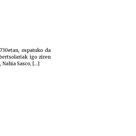
1730etan, ospatuko da
ertsolariak igo ziren
 Nahia Sasco, [...]