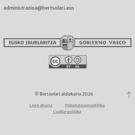
administrazioa@bertsolari.eus
© Bertsolari aldizkaria 2026
Lege oharra
Pribatutasun politika
Cookie politika