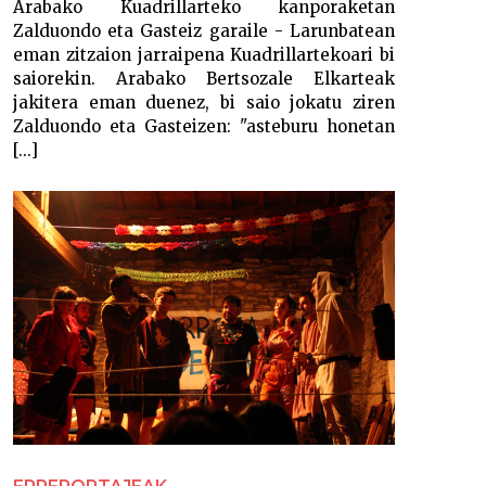
Arabako Kuadrillarteko kanporaketan
Zalduondo eta Gasteiz garaile - Larunbatean
eman zitzaion jarraipena Kuadrillartekoari bi
saiorekin. Arabako Bertsozale Elkarteak
jakitera eman duenez, bi saio jokatu ziren
Zalduondo eta Gasteizen: "asteburu honetan
[...]