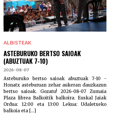
ALBISTEAK
ASTEBURUKO BERTSO SAIOAK
(ABUZTUAK 7-10)
2026-08-07
Asteburuko bertso saioak abuztuak 7-10 -
Honatx asteburuan zehar aukeran dauzkazun
bertso saioak. Gozatu! 2026-08-07 Zumaia
Plaza librea Balkoitik balkoira. Euskal Jaiak
Ordua: 12:00 eta 13:00 Lekua: Udaletxeko
balkoia eta [...]
POSTS