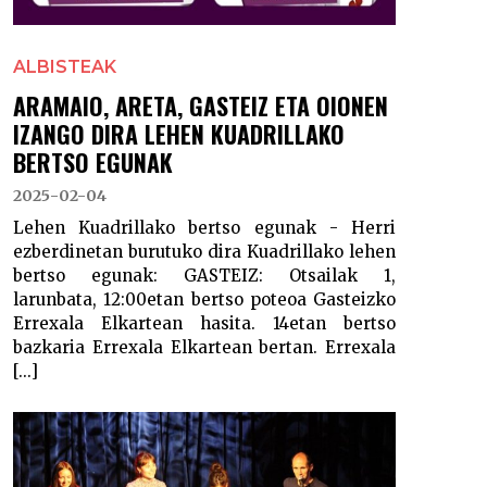
ALBISTEAK
ARAMAIO, ARETA, GASTEIZ ETA OIONEN
IZANGO DIRA LEHEN KUADRILLAKO
BERTSO EGUNAK
2025-02-04
Lehen Kuadrillako bertso egunak - Herri
ezberdinetan burutuko dira Kuadrillako lehen
bertso egunak: GASTEIZ: Otsailak 1,
larunbata, 12:00etan bertso poteoa Gasteizko
Errexala Elkartean hasita. 14etan bertso
bazkaria Errexala Elkartean bertan. Errexala
[...]