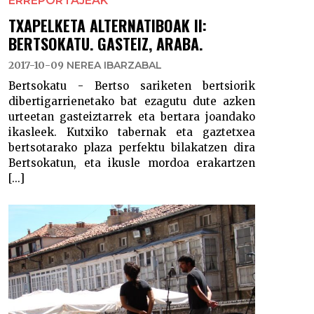
ERREPORTAJEAK
TXAPELKETA ALTERNATIBOAK II:
BERTSOKATU. GASTEIZ, ARABA.
2017-10-09
NEREA IBARZABAL
Bertsokatu - Bertso sariketen bertsiorik
dibertigarrienetako bat ezagutu dute azken
urteetan gasteiztarrek eta bertara joandako
ikasleek. Kutxiko tabernak eta gaztetxea
bertsotarako plaza perfektu bilakatzen dira
Bertsokatun, eta ikusle mordoa erakartzen
[...]