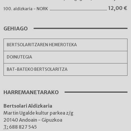
12,00
€
100. aldizkaria - NORK
GEHIAGO
BERTSOLARITZAREN HEMEROTEKA
DOINUTEGIA
BAT-BATEKO BERTSOLARITZA
HARREMANETARAKO
Bertsolari Aldizkaria
Martin Ugalde kultur parkea z/g
20140 Andoain - Gipuzkoa
T:
688 827 545