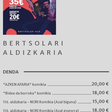
BERTSOLARI
ALDIZKARIA
DENDA
20,00
€
"AZKEN AFARIA" komikia
18,00
€
"Bidea da borroka" komikia
15,00
€
116. aldizkaria - NORI Komikia (Azal biguna)
18,00
€
116. aldizkaria - NORI Komikia (Azal gogorra)