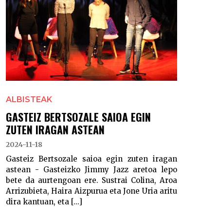
ALBISTEAK
GASTEIZ BERTSOZALE SAIOA EGIN
ZUTEN IRAGAN ASTEAN
2024-11-18
Gasteiz Bertsozale saioa egin zuten iragan
astean - Gasteizko Jimmy Jazz aretoa lepo
bete da aurtengoan ere. Sustrai Colina, Aroa
Arrizubieta, Haira Aizpurua eta Jone Uria aritu
dira kantuan, eta [...]