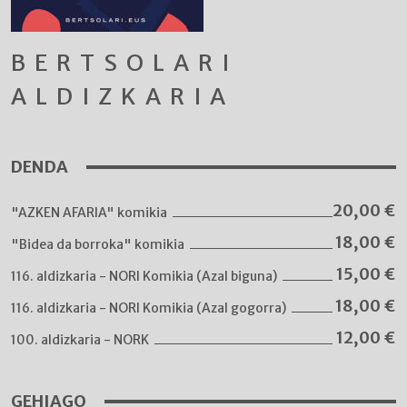
BERTSOLARI
ALDIZKARIA
DENDA
20,00
€
"AZKEN AFARIA" komikia
18,00
€
"Bidea da borroka" komikia
15,00
€
116. aldizkaria - NORI Komikia (Azal biguna)
18,00
€
116. aldizkaria - NORI Komikia (Azal gogorra)
12,00
€
100. aldizkaria - NORK
GEHIAGO