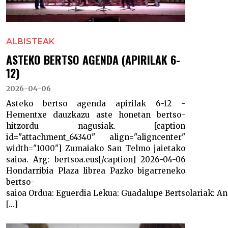
ALBISTEAK
ASTEKO BERTSO AGENDA (APIRILAK 6-
12)
2026-04-06
Asteko bertso agenda apirilak 6-12 -
Hementxe dauzkazu aste honetan bertso-
hitzordu nagusiak. [caption
id="attachment_64340" align="aligncenter"
width="1000"] Zumaiako San Telmo jaietako
saioa. Arg: bertsoa.eus[/caption] 2026-04-06
Hondarribia Plaza librea Pazko bigarreneko
bertso-
saioa Ordua: Eguerdia Lekua: Guadalupe Bertsolariak: A
[...]