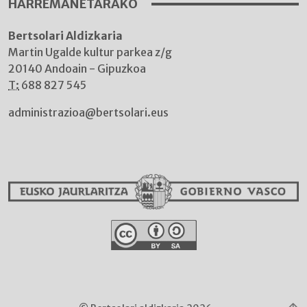
HARREMANETARAKO
Bertsolari Aldizkaria
Martin Ugalde kultur parkea z/g
20140 Andoain - Gipuzkoa
T:
688 827 545
administrazioa@bertsolari.eus