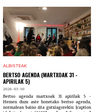
ALBISTEAK
BERTSO AGENDA (MARTXOAK 31 -
APIRILAK 5)
2026-03-30
Bertso agenda martxoak 31 apirilak 5 -
Hemen duzu aste honetako bertso agenda,
normalean baino zita gutxiagorekin: [caption