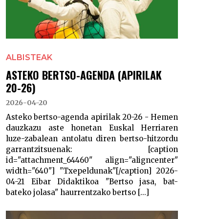
ALBISTEAK
ASTEKO BERTSO-AGENDA (APIRILAK
20-26)
2026-04-20
Asteko bertso-agenda apirilak 20-26 - Hemen
dauzkazu aste honetan Euskal Herriaren
luze-zabalean antolatu diren bertso-hitzordu
garrantzitsuenak: [caption
id="attachment_64460" align="aligncenter"
width="640"] "Txepeldunak"[/caption] 2026-
04-21 Eibar Didaktikoa "Bertso jasa, bat-
bateko jolasa" haurrentzako bertso [...]