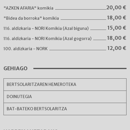
20,00
€
"AZKEN AFARIA" komikia
18,00
€
"Bidea da borroka" komikia
15,00
€
116. aldizkaria - NORI Komikia (Azal biguna)
18,00
€
116. aldizkaria - NORI Komikia (Azal gogorra)
12,00
€
100. aldizkaria - NORK
GEHIAGO
BERTSOLARITZAREN HEMEROTEKA
DOINUTEGIA
BAT-BATEKO BERTSOLARITZA