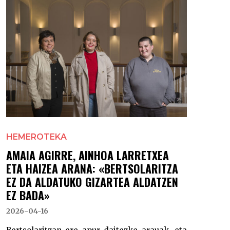
HEMEROTEKA
AMAIA AGIRRE, AINHOA LARRETXEA
ETA HAIZEA ARANA: «BERTSOLARITZA
EZ DA ALDATUKO GIZARTEA ALDATZEN
EZ BADA»
2026-04-16