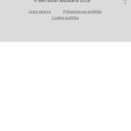
© Bertsolari aldizkaria 2026
Lege oharra
Pribatutasun politika
Cookie politika