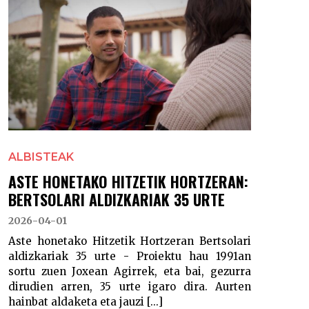
ALBISTEAK
ASTE HONETAKO HITZETIK HORTZERAN:
BERTSOLARI ALDIZKARIAK 35 URTE
2026-04-01
Aste honetako Hitzetik Hortzeran Bertsolari
aldizkariak 35 urte - Proiektu hau 1991an
sortu zuen Joxean Agirrek, eta bai, gezurra
dirudien arren, 35 urte igaro dira. Aurten
hainbat aldaketa eta jauzi [...]