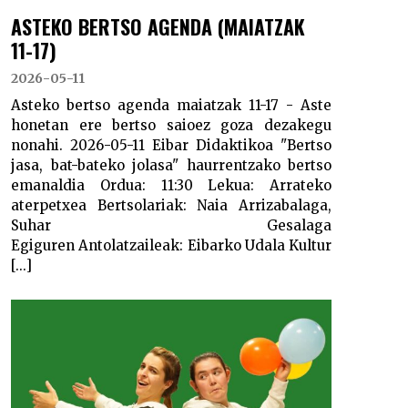
ASTEKO BERTSO AGENDA (MAIATZAK
11-17)
2026-05-11
Asteko bertso agenda maiatzak 11-17 - Aste
honetan ere bertso saioez goza dezakegu
nonahi. 2026-05-11 Eibar Didaktikoa "Bertso
jasa, bat-bateko jolasa" haurrentzako bertso
emanaldia Ordua: 11:30 Lekua: Arrateko
aterpetxea Bertsolariak: Naia Arrizabalaga,
Suhar Gesalaga
Egiguren Antolatzaileak: Eibarko Udala Kultur
[...]