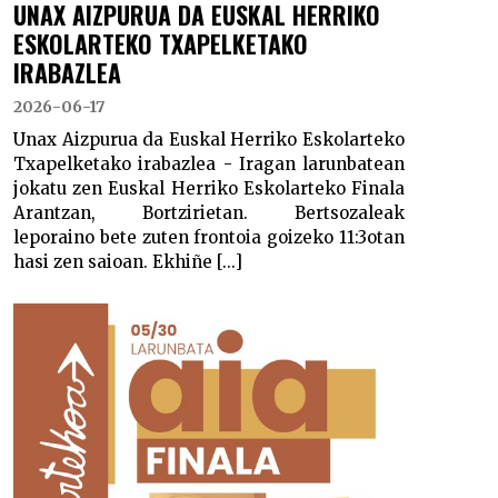
UNAX AIZPURUA DA EUSKAL HERRIKO
ESKOLARTEKO TXAPELKETAKO
IRABAZLEA
2026-06-17
Unax Aizpurua da Euskal Herriko Eskolarteko
Txapelketako irabazlea - Iragan larunbatean
jokatu zen Euskal Herriko Eskolarteko Finala
Arantzan, Bortzirietan. Bertsozaleak
leporaino bete zuten frontoia goizeko 11:3otan
hasi zen saioan. Ekhiñe [...]