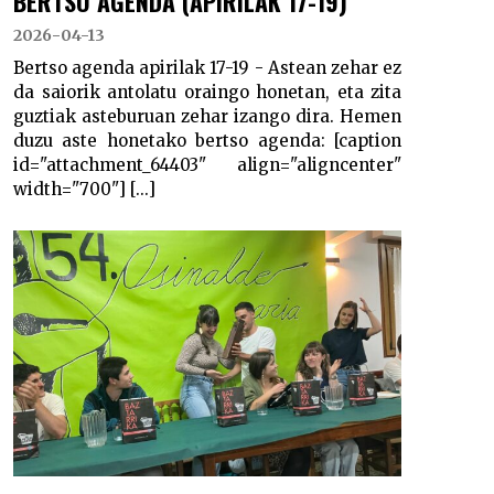
BERTSO AGENDA (APIRILAK 17-19)
2026-04-13
Bertso agenda apirilak 17-19 - Astean zehar ez
da saiorik antolatu oraingo honetan, eta zita
guztiak asteburuan zehar izango dira. Hemen
duzu aste honetako bertso agenda: [caption
id="attachment_64403" align="aligncenter"
width="700"] [...]