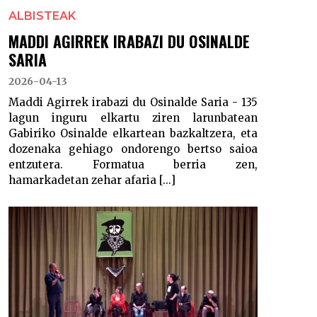
ALBISTEAK
MADDI AGIRREK IRABAZI DU OSINALDE
SARIA
2026-04-13
Maddi Agirrek irabazi du Osinalde Saria - 135
lagun inguru elkartu ziren larunbatean
Gabiriko Osinalde elkartean bazkaltzera, eta
dozenaka gehiago ondorengo bertso saioa
entzutera. Formatua berria zen,
hamarkadetan zehar afaria [...]