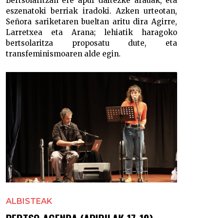
Bertsolaritzan ere apur daitezke arauak, eta
eszenatoki berriak iradoki. Azken urteotan,
Señora sariketaren bueltan aritu dira Agirre,
Larretxea eta Arana; lehiatik haragoko
bertsolaritza proposatu dute, eta
transfeminismoaren alde egin.
ALBISTEAK