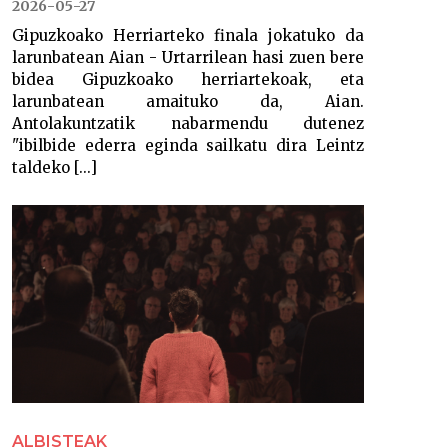
2026-05-27
Gipuzkoako Herriarteko finala jokatuko da
larunbatean Aian - Urtarrilean hasi zuen bere
bidea Gipuzkoako herriartekoak, eta
larunbatean amaituko da, Aian.
Antolakuntzatik nabarmendu dutenez
"ibilbide ederra eginda sailkatu dira Leintz
taldeko [...]
ALBISTEAK