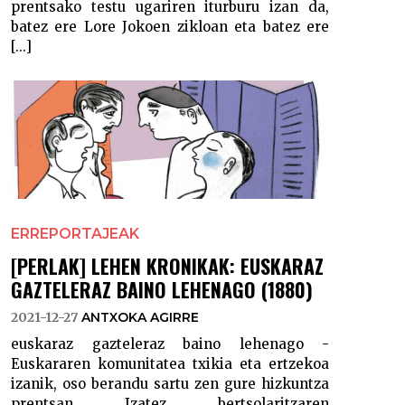
prentsako testu ugariren iturburu izan da,
batez ere Lore Jokoen zikloan eta batez ere
[...]
ERREPORTAJEAK
[PERLAK] LEHEN KRONIKAK: EUSKARAZ
GAZTELERAZ BAINO LEHENAGO (1880)
2021-12-27
ANTXOKA AGIRRE
euskaraz gazteleraz baino lehenago -
Euskararen komunitatea txikia eta ertzekoa
izanik, oso berandu sartu zen gure hizkuntza
prentsan. Izatez, bertsolaritzaren