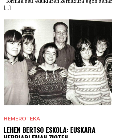
“formak beti edukiaren zerbitzura egon behar
[...]
HEMEROTEKA
LEHEN BERTSO ESKOLA: EUSKARA
HERRIARI EMAN ZIOTEN