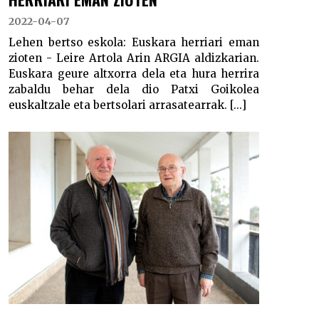
2022-04-07
Lehen bertso eskola: Euskara herriari eman
zioten - Leire Artola Arin ARGIA aldizkarian.
Euskara geure altxorra dela eta hura herrira
zabaldu behar dela dio Patxi Goikolea
euskaltzale eta bertsolari arrasatearrak. [...]