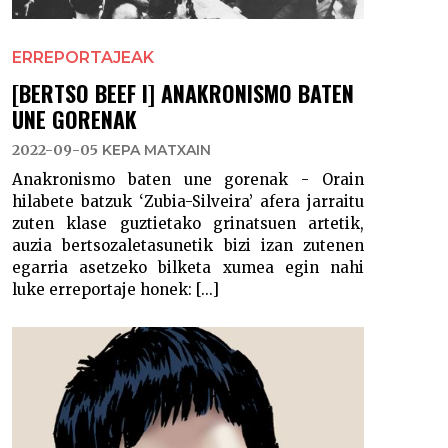
ERREPORTAJEAK
[BERTSO BEEF I] ANAKRONISMO BATEN
UNE GORENAK
2022-09-05
KEPA MATXAIN
Anakronismo baten une gorenak - Orain
hilabete batzuk ‘Zubia-Silveira’ afera jarraitu
zuten klase guztietako grinatsuen artetik,
auzia bertsozaletasunetik bizi izan zutenen
egarria asetzeko bilketa xumea egin nahi
luke erreportaje honek: [...]