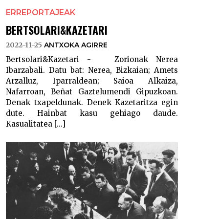
ERREPORTAJEAK
BERTSOLARI&KAZETARI
2022-11-25
ANTXOKA AGIRRE
Bertsolari&Kazetari - Zorionak Nerea
Ibarzabali. Datu bat: Nerea, Bizkaian; Amets
Arzalluz, Iparraldean; Saioa Alkaiza,
Nafarroan, Beñat Gaztelumendi Gipuzkoan.
Denak txapeldunak. Denek Kazetaritza egin
dute. Hainbat kasu gehiago daude.
Kasualitatea [...]