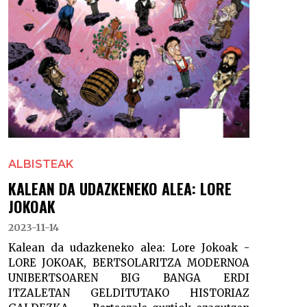
ALBISTEAK
KALEAN DA UDAZKENEKO ALEA: LORE
JOKOAK
2023-11-14
Kalean da udazkeneko alea: Lore Jokoak -
LORE JOKOAK, BERTSOLARITZA MODERNOA
UNIBERTSOAREN BIG BANGA ERDI
ITZALETAN GELDITUTAKO HISTORIAZ