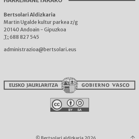
HARREMANETARAKO
Bertsolari Aldizkaria
Martin Ugalde kultur parkea z/g
20140 Andoain - Gipuzkoa
T:
688 827 545
administrazioa@bertsolari.eus
© Bertsolari aldizkaria 2026