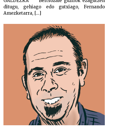
GALDEZKA Bertsozale guztiok ezagutzen
ditugu, gehiago edo gutxiago, Fernando
Amezketarra, [...]