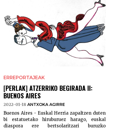
ERREPORTAJEAK
[PERLAK] ATZERRIKO BEGIRADA II:
BUENOS AIRES
2022-01-18
ANTXOKA AGIRRE
Buenos Aires - Euskal Herria zapaltzen duten
bi estatuetako hiruburuez harago, euskal
diaspora ere bertsolaritzari buruzko