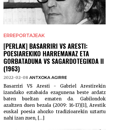
ERREPORTAJEAK
[PERLAK] BASARRIRI VS ARESTI:
POESIAREKIKO HARREMANAZ ETA
GORBATADUNA VS SAGARDOTEGIKOA II
(1963)
2022-02-08
ANTXOKA AGIRRE
Basarriri VS Aresti - Gabriel Arestirekin
izandako eztabaida ezagunena beste ardatz
baten bueltan ematen da. Gabilondok
azaltzen duen bezala (2009: 16-17)[1], Arestik
euskal poesia ahozko tradizioarekin uztartu
nahi izan zuen, [...]