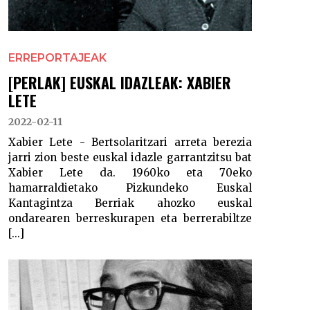
ERREPORTAJEAK
[PERLAK] EUSKAL IDAZLEAK: XABIER
LETE
2022-02-11
Xabier Lete - Bertsolaritzari arreta berezia
jarri zion beste euskal idazle garrantzitsu bat
Xabier Lete da. 1960ko eta 70eko
hamarraldietako Pizkundeko Euskal
Kantagintza Berriak ahozko euskal
ondarearen berreskurapen eta berrerabiltze
[...]