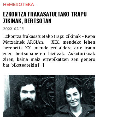
HEMEROTEKA
EZKONTZA FRAKASATUETAKO TRAPU
ZIKINAK, BERTSOTAN
2022-02-15
Ezkontza frakasatuetako trapu zikinak - Kepa
Matxainek ARGIAn. XIX. mendeko lehen
herenetik XX. mende erdialdera arte iraun
zuen bertsopaperen bizitzak. Askotarikoak
ziren, baina maiz errepikatzen zen genero
bat: bikotearekin [...]