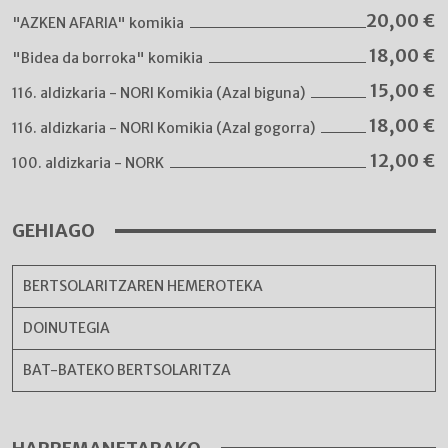
20,00
€
"AZKEN AFARIA" komikia
18,00
€
"Bidea da borroka" komikia
15,00
€
116. aldizkaria - NORI Komikia (Azal biguna)
18,00
€
116. aldizkaria - NORI Komikia (Azal gogorra)
12,00
€
100. aldizkaria - NORK
GEHIAGO
BERTSOLARITZAREN HEMEROTEKA
DOINUTEGIA
BAT-BATEKO BERTSOLARITZA