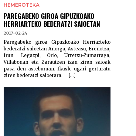
HEMEROTEKA
PAREGABEKO GIROA GIPUZKOAKO
HERRIARTEKO BEDERATZI SAIOETAN
2017-02-24
Paregabeko giroa Gipuzkoako Herriarteko
bederatzi saioetan Añorga, Asteasu, Ereñotzu,
Irun, Legazpi, Orio, Urretxu-Zumarraga,
Villabonan eta Zarautzen izan ziren saioak
pasa den asteburuan. Ikusle ugari gerturatu
ziren bederatzi saioetara. [...]