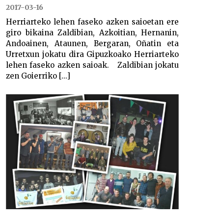
2017-03-16
Herriarteko lehen faseko azken saioetan ere
giro bikaina Zaldibian, Azkoitian, Hernanin,
Andoainen, Ataunen, Bergaran, Oñatin eta
Urretxun jokatu dira Gipuzkoako Herriarteko
lehen faseko azken saioak. Zaldibian jokatu
zen Goierriko [...]