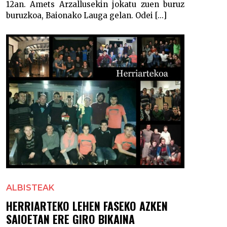
12an. Amets Arzallusekin jokatu zuen buruz
buruzkoa, Baionako Lauga gelan. Odei [...]
ALBISTEAK
HERRIARTEKO LEHEN FASEKO AZKEN
SAIOETAN ERE GIRO BIKAINA