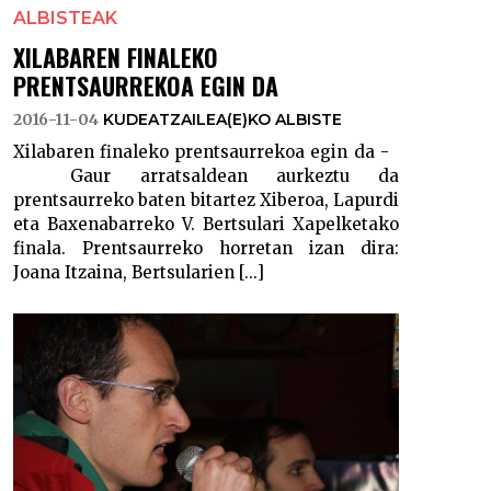
ALBISTEAK
XILABAREN FINALEKO
PRENTSAURREKOA EGIN DA
2016-11-04
KUDEATZAILEA(E)KO ALBISTE
Xilabaren finaleko prentsaurrekoa egin da -
Gaur arratsaldean aurkeztu da
prentsaurreko baten bitartez Xiberoa, Lapurdi
eta Baxenabarreko V. Bertsulari Xapelketako
finala. Prentsaurreko horretan izan dira:
Joana Itzaina, Bertsularien [...]