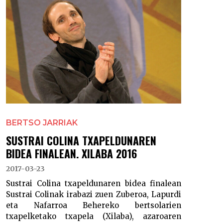
BERTSO JARRIAK
SUSTRAI COLINA TXAPELDUNAREN
BIDEA FINALEAN. XILABA 2016
2017-03-23
Sustrai Colina txapeldunaren bidea finalean
Sustrai Colinak irabazi zuen Zuberoa, Lapurdi
eta Nafarroa Behereko bertsolarien
txapelketako txapela (Xilaba), azaroaren