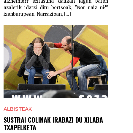
alzheimerr eritasuna daukan lagun baten
azaletik idatzi ditu bertsoak, "Nor naiz ni?"
izenburupean. Narrazioan, [...]
ALBISTEAK
SUSTRAI COLINAK IRABAZI DU XILABA
TXAPELKETA