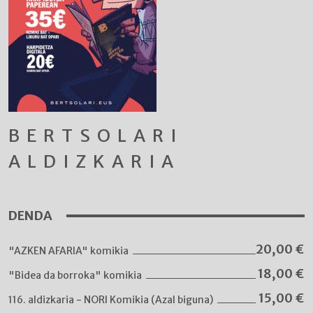
BERTSOLARI
ALDIZKARIA
DENDA
20,00
€
"AZKEN AFARIA" komikia
18,00
€
"Bidea da borroka" komikia
15,00
€
116. aldizkaria - NORI Komikia (Azal biguna)