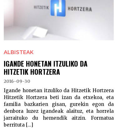
ALBISTEAK
IGANDE HONETAN ITZULIKO DA
HITZETIK HORTZERA
2016-09-30
Igande honetan itzuliko da Hitzetik Hortzera
Hitzetik Hortzera beti izan da etxekoa, eta
familia bazkarien gisan, gurekin egon da
denbora luzez igandeak alaituz, eta horrela
jarraituko du hemendik aitzin. Formatua
berrituta [...]