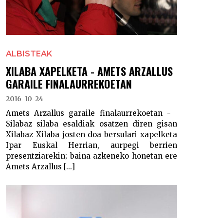
ALBISTEAK
XILABA XAPELKETA - AMETS ARZALLUS
GARAILE FINALAURREKOETAN
2016-10-24
Amets Arzallus garaile finalaurrekoetan -
Silabaz silaba esaldiak osatzen diren gisan
Xilabaz Xilaba josten doa bersulari xapelketa
Ipar Euskal Herrian, aurpegi berrien
presentziarekin; baina azkeneko honetan ere
Amets Arzallus [...]