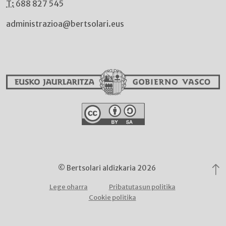
T:
688 827 545
administrazioa@bertsolari.eus
© Bertsolari aldizkaria 2026
Lege oharra
Pribatutasun politika
Cookie politika