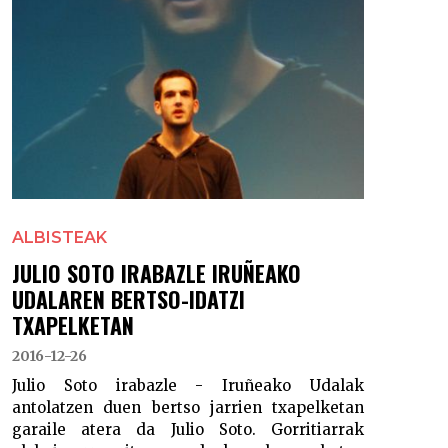
ALBISTEAK
JULIO SOTO IRABAZLE IRUÑEAKO
UDALAREN BERTSO-IDATZI
TXAPELKETAN
2016-12-26
Julio Soto irabazle - Iruñeako Udalak
antolatzen duen bertso jarrien txapelketan
garaile atera da Julio Soto. Gorritiarrak