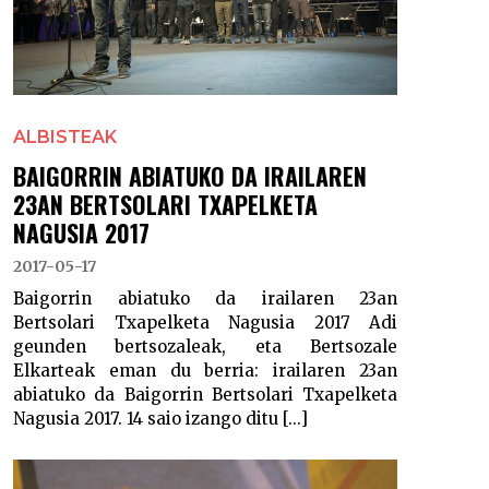
ALBISTEAK
BAIGORRIN ABIATUKO DA IRAILAREN
23AN BERTSOLARI TXAPELKETA
NAGUSIA 2017
2017-05-17
Baigorrin abiatuko da irailaren 23an
Bertsolari Txapelketa Nagusia 2017 Adi
geunden bertsozaleak, eta Bertsozale
Elkarteak eman du berria: irailaren 23an
abiatuko da Baigorrin Bertsolari Txapelketa
Nagusia 2017. 14 saio izango ditu [...]