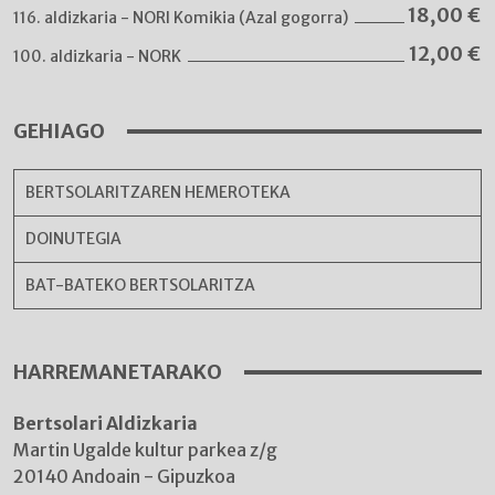
18,00
€
116. aldizkaria - NORI Komikia (Azal gogorra)
12,00
€
100. aldizkaria - NORK
GEHIAGO
BERTSOLARITZAREN HEMEROTEKA
DOINUTEGIA
BAT-BATEKO BERTSOLARITZA
HARREMANETARAKO
Bertsolari Aldizkaria
Martin Ugalde kultur parkea z/g
20140 Andoain - Gipuzkoa