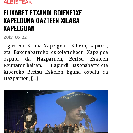
ALBISTEAK
ELIXABET ETXANDI GOIENETXE
XAPELDUNA GAZTEEN XILABA
XAPELGOAN
2017-05-22
gazteen Xilaba Xapelgoa - Xibero, Lapurdi,
eta Baxenabarreko eskolartekoen Xapelgoa
ospatu da Hazparnen, Bertsu Eskolen
Egunaren baitan. Lapurdi, Baxenabarre eta
Xiberoko Bertsu Eskolen Eguna ospatu da
Hazparnen, [...]