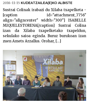
2016-11-15
KUDEATZAILEA(E)KO ALBISTE
Sustrai Colinak irabazi du Xilaba txapelketa -
[caption id="attachment_7756"
align="aligncenter" width="300"] ISABELLE
MIQUELESTORENA[/caption] Sustrai Colina
izan da Xilaba txapelketako txapeldun,
sekulako saioa eginda. Buruz burukoan izan
zuen Amets Arzallus. Orohar, [...]