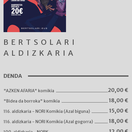
BERTSOLARI
ALDIZKARIA
DENDA
20,00
€
"AZKEN AFARIA" komikia
18,00
€
"Bidea da borroka" komikia
15,00
€
116. aldizkaria - NORI Komikia (Azal biguna)
18,00
€
116. aldizkaria - NORI Komikia (Azal gogorra)
12,00
€