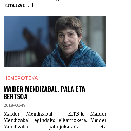
jarraitzen [...]
HEMEROTEKA
MAIDER MENDIZABAL, PALA ETA
BERTSOA
2018-01-17
Maider Mendizabal - EITB-k Maider
Mendizabali egindako elkarrizketa. Maider
Mendizabal pala-jokalaria, eta