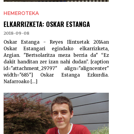
HEMEROTEKA
ELKARRIZKETA: OSKAR ESTANGA
2018-09-08
Oskar Estanga - Reyes Ilintxetak 2014an
Oskar Estangari egindako elkarrizketa,
Argian. "Bertsolaritza meza berria da" “Ez
dakit handitan zer izan nahi dudan”. [caption
id="attachment_29797" align="aligncenter"
width="685"] Oskar Estanga Ezkurdia.
Nafarroako [...]