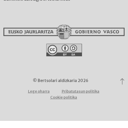
© Bertsolari aldizkaria 2026
Lege oharra
Pribatutasun politika
Cookie politika