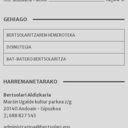
100. aldizkaria - NORK
GEHIAGO
BERTSOLARITZAREN HEMEROTEKA
DOINUTEGIA
BAT-BATEKO BERTSOLARITZA
HARREMANETARAKO
Bertsolari Aldizkaria
Martin Ugalde kultur parkea z/g
20140 Andoain - Gipuzkoa
T:
688 827 545
administrazioa@bertsolari.eus