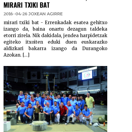
MIRARI TXIKI BAT
2016-04-26
JOXEAN AGIRRE
mirari txiki bat - Errenkadak esatea gehitxo
izango da, baina onartu dezagun taldeka
etorri zirela. Nik dakidala, jendea harpidetzak
egiteko itxoiten eduki duen euskarazko
aldizkari bakarra izango da Durangoko
Azokan. [...]