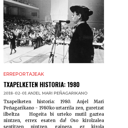
ERREPORTAJEAK
TXAPELKETEN HISTORIA: 1980
2018-02-01
ANJEL MARI PEÑAGARIKANO
Txapelketen historia: 1980. Anjel Mari
Peñagarikano - 1980ko urtarrila zen, guretzat
ilbeltza Hogeita bi urteko mutil gaztea
nintzen, errex esaten da! Oso kirolzalea
sentitzen nintzen, gainera, ez kirola