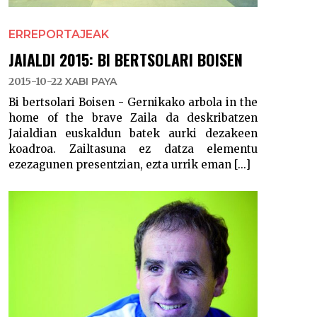
ERREPORTAJEAK
JAIALDI 2015: BI BERTSOLARI BOISEN
2015-10-22
XABI PAYA
Bi bertsolari Boisen - Gernikako arbola in the
home of the brave Zaila da deskribatzen
Jaialdian euskaldun batek aurki dezakeen
koadroa. Zailtasuna ez datza elementu
ezezagunen presentzian, ezta urrik eman [...]