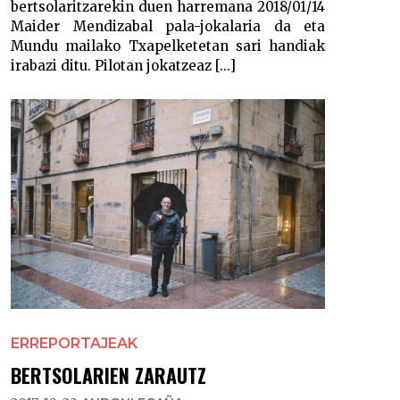
bertsolaritzarekin duen harremana 2018/01/14
Maider Mendizabal pala-jokalaria da eta
Mundu mailako Txapelketetan sari handiak
irabazi ditu. Pilotan jokatzeaz [...]
ERREPORTAJEAK
BERTSOLARIEN ZARAUTZ