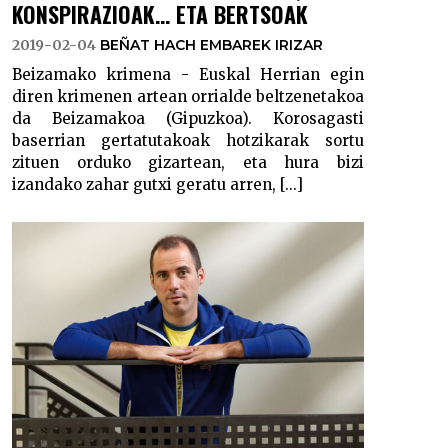
KONSPIRAZIOAK... ETA BERTSOAK
2019-02-04
BEÑAT HACH EMBAREK IRIZAR
Beizamako krimena - Euskal Herrian egin
diren krimenen artean orrialde beltzenetakoa
da Beizamakoa (Gipuzkoa). Korosagasti
baserrian gertatutakoak hotzikarak sortu
zituen orduko gizartean, eta hura bizi
izandako zahar gutxi geratu arren, [...]