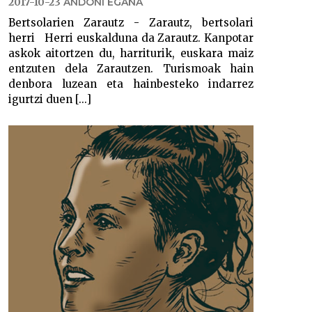
2017-10-23
ANDONI EGAÑA
Bertsolarien Zarautz - Zarautz, bertsolari
herri Herri euskalduna da Zarautz. Kanpotar
askok aitortzen du, harriturik, euskara maiz
entzuten dela Zarautzen. Turismoak hain
denbora luzean eta hainbesteko indarrez
igurtzi duen [...]