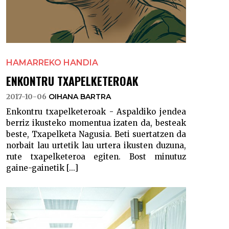
HAMARREKO HANDIA
ENKONTRU TXAPELKETEROAK
2017-10-06
OIHANA BARTRA
Enkontru txapelketeroak - Aspaldiko jendea
berriz ikusteko momentua izaten da, besteak
beste, Txapelketa Nagusia. Beti suertatzen da
norbait lau urtetik lau urtera ikusten duzuna,
rute txapelketeroa egiten. Bost minutuz
gaine-gainetik [...]