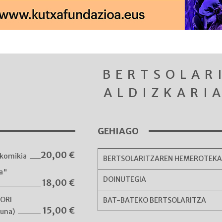
BERTSOLAR
ALDIZKARI
GEHIAGO
20,00
€
komikia
BERTSOLARITZAREN HEMEROTEK
ka"
DOINUTEGIA
18,00
€
NORI
BAT-BATEKO BERTSOLARITZA
15,00
€
guna)