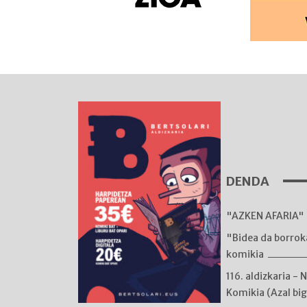
DENDA
"AZKEN AFARIA" 
"Bidea da borro
komikia
116. aldizkaria - 
Komikia (Azal bi