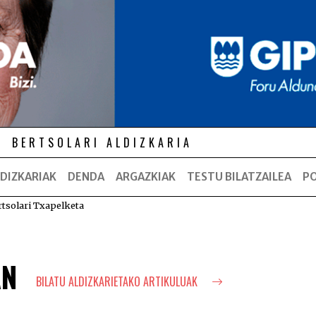
BERTSOLARI ALDIZKARIA
DIZKARIAK
DENDA
ARGAZKIAK
TESTU BILATZAILEA
P
rtsolari Txapelketa
AN
BILATU ALDIZKARIETAKO ARTIKULUAK