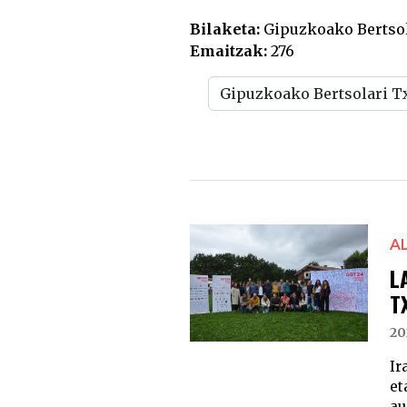
Bilaketa:
Gipuzkoako Bertso
Emaitzak:
276
A
L
T
20
Ir
et
au