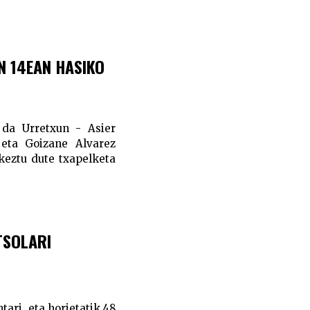
N 14EAN HASIKO
 da Urretxun - Asier
 eta Goizane Alvarez
rkeztu dute txapelketa
TSOLARI
ntari, eta horietatik 48