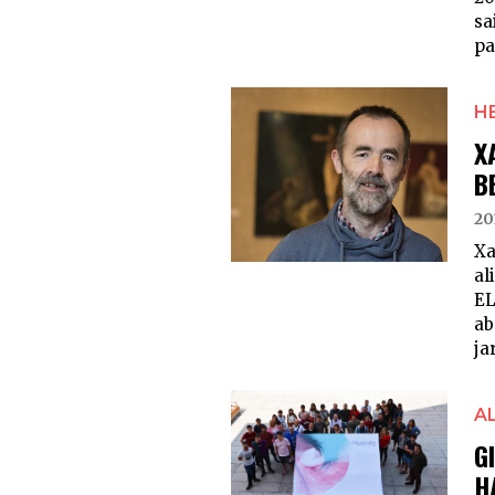
sa
pa
H
X
B
20
Xa
al
EL
ab
jar
A
G
H