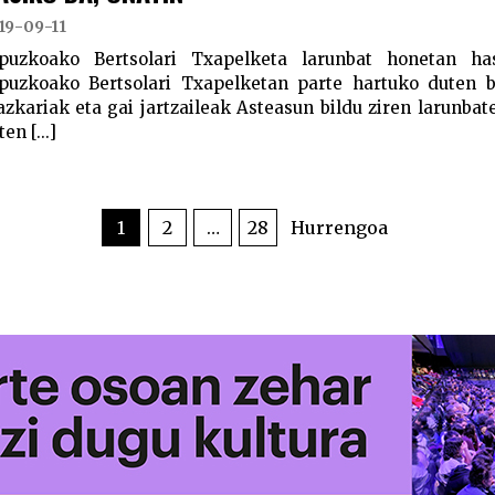
19-09-11
puzkoako Bertsolari Txapelketa larunbat honetan 
puzkoako Bertsolari Txapelketan parte hartuko duten be
azkariak eta gai jartzaileak Asteasun bildu ziren larunbat
en [...]
1
2
…
28
Hurrengoa