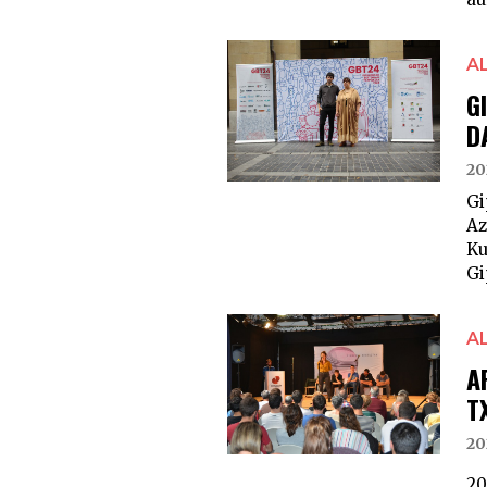
A
G
D
20
Gi
Az
Ku
Gi
A
A
T
20
20