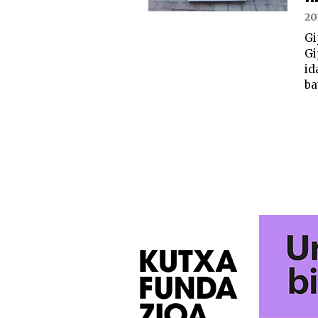
20
Gi
Gi
id
bat
POSTS
PAGINATION