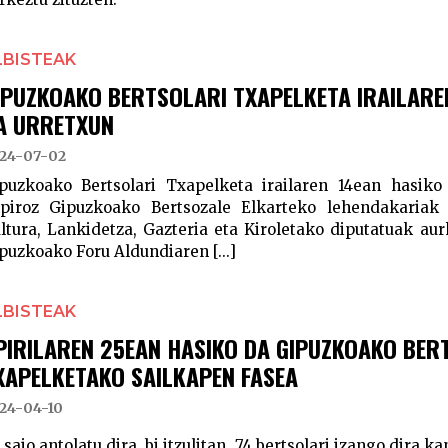
LBISTEAK
IPUZKOAKO BERTSOLARI TXAPELKETA IRAILARE
A URRETXUN
24-07-02
puzkoako Bertsolari Txapelketa irailaren 14ean hasiko
piroz Gipuzkoako Bertsozale Elkarteko lehendakariak
ltura, Lankidetza, Gazteria eta Kiroletako diputatuak au
puzkoako Foru Aldundiaren [...]
LBISTEAK
PIRILAREN 25EAN HASIKO DA GIPUZKOAKO BER
XAPELKETAKO SAILKAPEN FASEA
24-04-10
 saio antolatu dira, bi itzulitan. 74 bertsolari izango dira ka