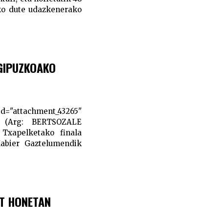
tuko dute udazkenerako
 GIPUZKOAKO
="attachment_43265"
di (Arg: BERTSOZALE
Txapelketako finala
Xabier Gaztelumendik
T HONETAN