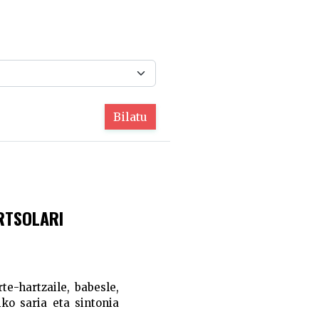
Bilatu
RTSOLARI
e-hartzaile, babesle,
ko saria eta sintonia