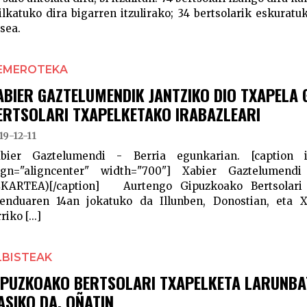
ilkatuko dira bigarren itzulirako; 34 bertsolarik eskura
sea.
EMEROTEKA
ABIER GAZTELUMENDIK JANTZIKO DIO TXAPELA
ERTSOLARI TXAPELKETAKO IRABAZLEARI
19-12-11
bier Gaztelumendi - Berria egunkarian. [caption id
ign="aligncenter" width="700"] Xabier Gaztelumen
KARTEA)[/caption] Aurtengo Gipuzkoako Bertsolari 
enduaren 14an jokatuko da Illunben, Donostian, eta 
riko [...]
LBISTEAK
IPUZKOAKO BERTSOLARI TXAPELKETA LARUNBA
ASIKO DA, OÑATIN