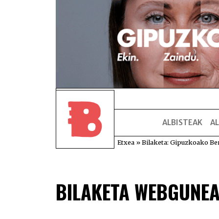
ALBISTEAK
AL
Etxea
»
Bilaketa: Gipuzkoako Be
BILAKETA WEBGUNE