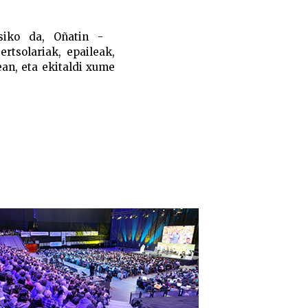
hasiko da, Oñatin -
rtsolariak, epaileak,
ean, eta ekitaldi xume