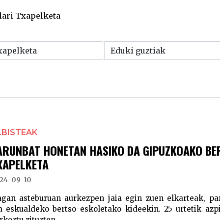
lari Txapelketa
LBISTEAK
ARUNBAT HONETAN HASIKO DA GIPUZKOAKO BE
XAPELKETA
24-09-10
agan asteburuan aurkezpen jaia egin zuen elkarteak, part
a eskualdeko bertso-eskoletako kideekin. 25 urtetik azpi
rkeztu zituzten.