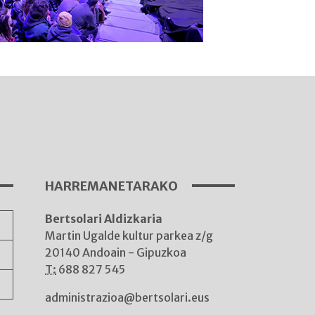
I
A
HARREMANETARAKO
Bertsolari Aldizkaria
A
Martin Ugalde kultur parkea z/g
20140 Andoain - Gipuzkoa
T:
688 827 545
administrazioa@bertsolari.eus