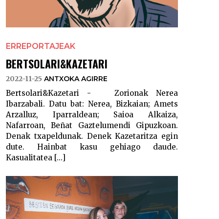
ERREPORTAJEAK
BERTSOLARI&KAZETARI
2022-11-25
ANTXOKA AGIRRE
Bertsolari&Kazetari - Zorionak Nerea
Ibarzabali. Datu bat: Nerea, Bizkaian; Amets
Arzalluz, Iparraldean; Saioa Alkaiza,
Nafarroan, Beñat Gaztelumendi Gipuzkoan.
Denak txapeldunak. Denek Kazetaritza egin
dute. Hainbat kasu gehiago daude.
Kasualitatea [...]