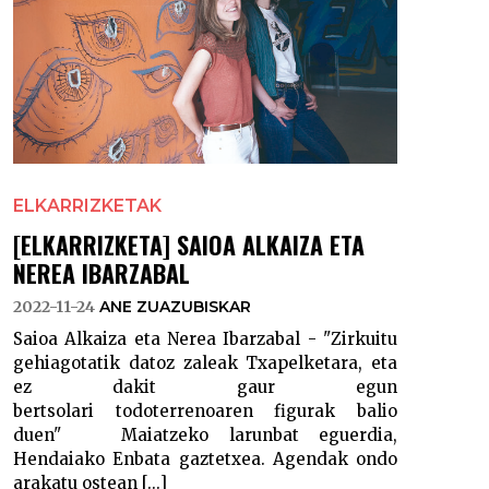
ELKARRIZKETAK
[ELKARRIZKETA] SAIOA ALKAIZA ETA
NEREA IBARZABAL
2022-11-24
ANE ZUAZUBISKAR
Saioa Alkaiza eta Nerea Ibarzabal - "Zirkuitu
gehiagotatik datoz zaleak Txapelketara, eta
ez dakit gaur egun
bertsolari todoterrenoaren figurak balio
duen" Maiatzeko larunbat eguerdia,
Hendaiako Enbata gaztetxea. Agendak ondo
arakatu ostean [...]