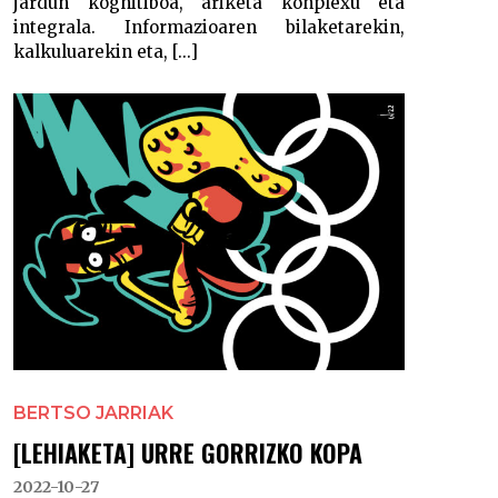
jardun kognitiboa, ariketa konplexu eta
integrala. Informazioaren bilaketarekin,
kalkuluarekin eta, [...]
BERTSO JARRIAK
[LEHIAKETA] URRE GORRIZKO KOPA
2022-10-27