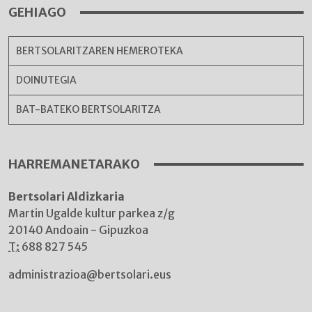
GEHIAGO
BERTSOLARITZAREN HEMEROTEKA
DOINUTEGIA
BAT-BATEKO BERTSOLARITZA
HARREMANETARAKO
Bertsolari Aldizkaria
Martin Ugalde kultur parkea z/g
20140 Andoain - Gipuzkoa
T:
688 827 545
administrazioa@bertsolari.eus