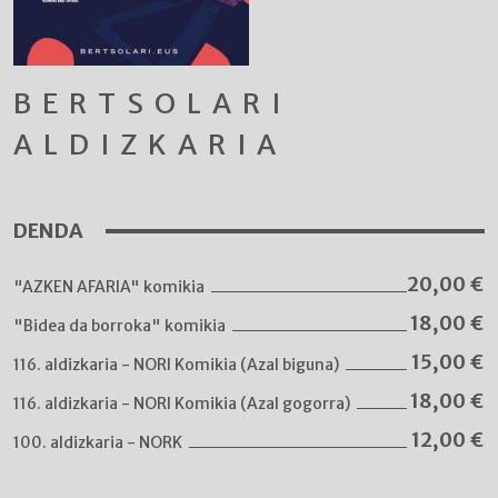
BERTSOLARI
ALDIZKARIA
DENDA
20,00
€
"AZKEN AFARIA" komikia
18,00
€
"Bidea da borroka" komikia
15,00
€
116. aldizkaria - NORI Komikia (Azal biguna)
18,00
€
116. aldizkaria - NORI Komikia (Azal gogorra)
12,00
€
100. aldizkaria - NORK