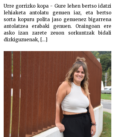
Urre gorrizko kopa - Gure lehen bertso idatzi
lehiaketa antolatu genuen iaz, eta bertso
sorta kopuru polita jaso genuenez bigarrena
antolatzea erabaki genuen. Oraingoan ere
asko izan zarete zeuon sorkuntzak bidali
dizkiguzuenak, [...]