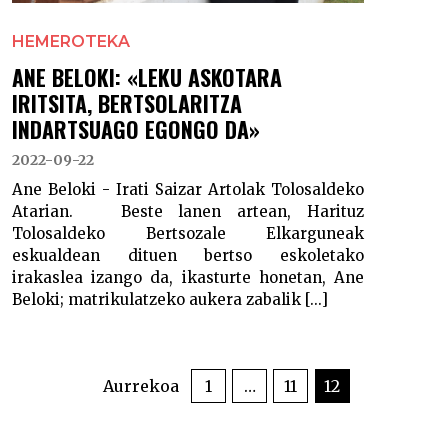
HEMEROTEKA
ANE BELOKI: «LEKU ASKOTARA
IRITSITA, BERTSOLARITZA
INDARTSUAGO EGONGO DA»
2022-09-22
Ane Beloki - Irati Saizar Artolak Tolosaldeko
Atarian. Beste lanen artean, Harituz
Tolosaldeko Bertsozale Elkarguneak
eskualdean dituen bertso eskoletako
irakaslea izango da, ikasturte honetan, Ane
Beloki; matrikulatzeko aukera zabalik [...]
POSTS
PAGINATION
Aurrekoa
1
…
11
12