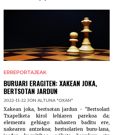
ERREPORTAJEAK
BURUARI ERAGITEN: XAKEAN JOKA,
BERTSOTAN JARDUN
2022-11-22
JON ALTUNA "OXAN"
Xakean joka, bertsotan jardun - "Bertsolari
Txapelketa kirol lehiaren parekoa da;
elementu gehiago nahasten baditu ere,
xakearen antzekoa; bertsolarien buru-lana,