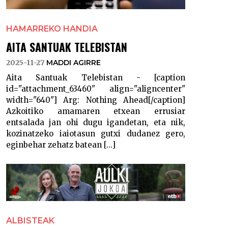
HAMARREKO HANDIA
AITA SANTUAK TELEBISTAN
2025-11-27
MADDI AGIRRE
Aita Santuak Telebistan - [caption
id="attachment_63460" align="aligncenter"
width="640"] Arg: Nothing Ahead[/caption]
Azkoitiko amamaren etxean errusiar
entsalada jan ohi dugu igandetan, eta nik,
kozinatzeko iaiotasun gutxi dudanez gero,
eginbehar zehatz batean [...]
ALBISTEAK