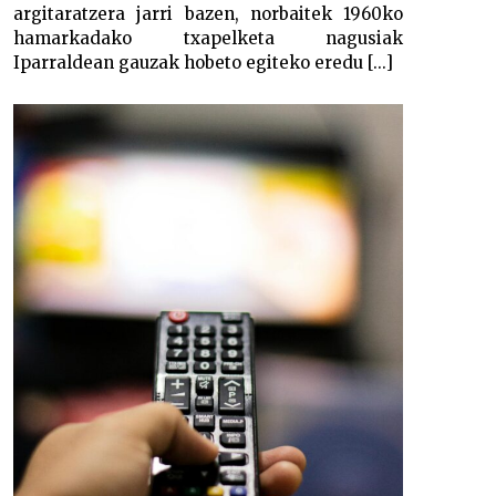
argitaratzera jarri bazen, norbaitek 1960ko
hamarkadako txapelketa nagusiak
Iparraldean gauzak hobeto egiteko eredu [...]