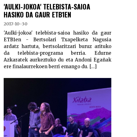
'AULKI-JOKOA' TELEBISTA-SAIOA
HASIKO DA GAUR ETB1EN
2017-10-30
'Aulki-jokoa' telebista-saioa hasiko da gaur
ETB1en - Bertsolari Txapelketa Nagusia
ardatz hartuta, bertsolaritzari buruz arituko
da telebista-programa berria. Edurne
Azkaratek aurkeztuko du eta Andoni Egañak
ere finalaurrekoen berri emango du. [...]