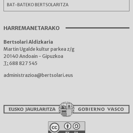
BAT-BATEKO BERTSOLARITZA
HARREMANETARAKO
Bertsolari Aldizkaria
Martin Ugalde kultur parkea z/g
20140 Andoain - Gipuzkoa
T:
688 827 545
administrazioa@bertsolari.eus