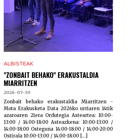
ALBISTEAK
"ZONBAIT BEHAKO" ERAKUSTALDIA
MIARRITZEN
2026-07-30
Zonbait behako erakustaldia Miarritzen -
Mota Erakusketa Data 2026ko urriaren 14tik
azaroaren 21era Ordutegia Asteartea: 10:00-
13:00 / 14:00-18:00 Asteazkena: 10:00-13:00 /
14:00-18:00 Osteguna 14:00-18:00 / 14:00-20:00
Ostirala 10:00-13:00 / 14:00-18:00 [...]