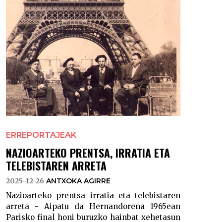
ERREPORTAJEAK
NAZIOARTEKO PRENTSA, IRRATIA ETA
TELEBISTAREN ARRETA
2025-12-26
ANTXOKA AGIRRE
Nazioarteko prentsa irratia eta telebistaren
arreta - Aipatu da Hernandorena 1965ean
Parisko final honi buruzko hainbat xehetasun