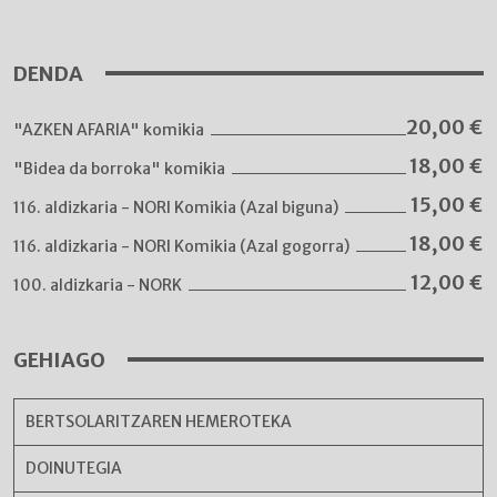
DENDA
20,00
€
"AZKEN AFARIA" komikia
18,00
€
"Bidea da borroka" komikia
15,00
€
116. aldizkaria - NORI Komikia (Azal biguna)
18,00
€
116. aldizkaria - NORI Komikia (Azal gogorra)
12,00
€
100. aldizkaria - NORK
GEHIAGO
BERTSOLARITZAREN HEMEROTEKA
DOINUTEGIA