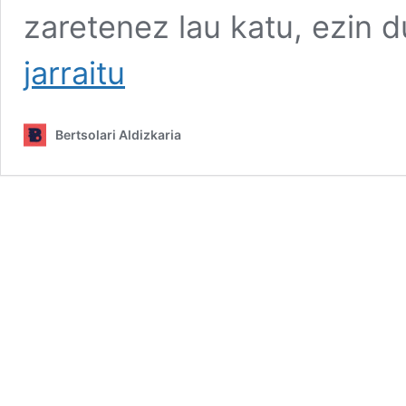
zaretenez lau katu, ezin 
Coolpla
jarraitu
berriak
Bertsolari Aldizkaria