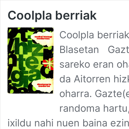
Coolpla berriak
Coolpla berria
Blasetan Gazte
sareko eran oh
da Aitorren hi
oharra. Gazte(
randoma hartu,
ixildu nahi nuen baina ezin