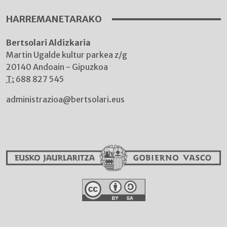
HARREMANETARAKO
Bertsolari Aldizkaria
Martin Ugalde kultur parkea z/g
20140 Andoain - Gipuzkoa
T:
688 827 545
administrazioa@bertsolari.eus