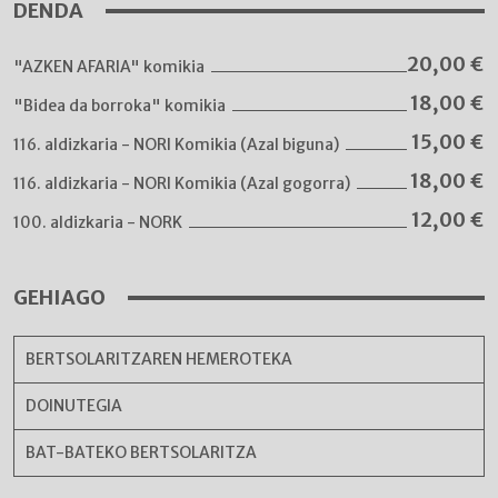
DENDA
20,00
€
"AZKEN AFARIA" komikia
18,00
€
"Bidea da borroka" komikia
15,00
€
116. aldizkaria - NORI Komikia (Azal biguna)
18,00
€
116. aldizkaria - NORI Komikia (Azal gogorra)
12,00
€
100. aldizkaria - NORK
GEHIAGO
BERTSOLARITZAREN HEMEROTEKA
DOINUTEGIA
BAT-BATEKO BERTSOLARITZA