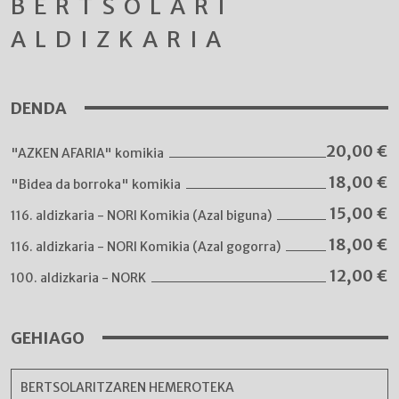
BERTSOLARI
ALDIZKARIA
DENDA
20,00
€
"AZKEN AFARIA" komikia
18,00
€
"Bidea da borroka" komikia
15,00
€
116. aldizkaria - NORI Komikia (Azal biguna)
18,00
€
116. aldizkaria - NORI Komikia (Azal gogorra)
12,00
€
100. aldizkaria - NORK
GEHIAGO
BERTSOLARITZAREN HEMEROTEKA