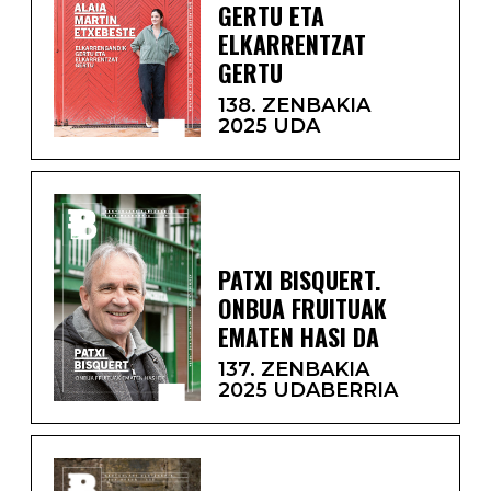
GERTU ETA
ELKARRENTZAT
GERTU
138. ZENBAKIA
2025 UDA
PATXI BISQUERT.
ONBUA FRUITUAK
EMATEN HASI DA
137. ZENBAKIA
2025 UDABERRIA