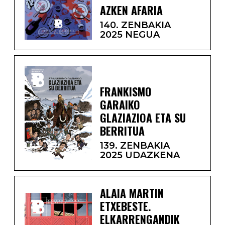
AZKEN AFARIA
140. ZENBAKIA
2025 NEGUA
FRANKISMO
GARAIKO
GLAZIAZIOA ETA SU
BERRITUA
139. ZENBAKIA
2025 UDAZKENA
ALAIA MARTIN
ETXEBESTE.
ELKARRENGANDIK