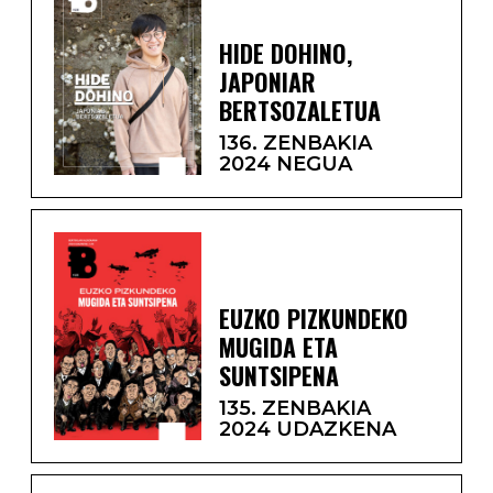
HIDE DOHINO,
JAPONIAR
BERTSOZALETUA
136. ZENBAKIA
2024 NEGUA
EUZKO PIZKUNDEKO
MUGIDA ETA
SUNTSIPENA
135. ZENBAKIA
2024 UDAZKENA