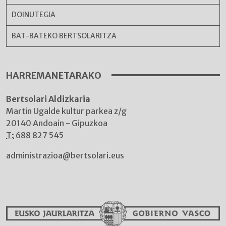
DOINUTEGIA
BAT-BATEKO BERTSOLARITZA
HARREMANETARAKO
Bertsolari Aldizkaria
Martin Ugalde kultur parkea z/g
20140 Andoain - Gipuzkoa
T:
688 827 545
administrazioa@bertsolari.eus