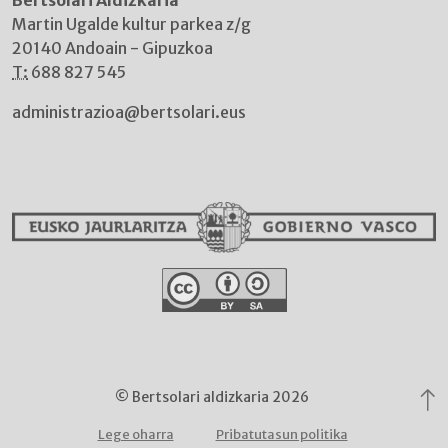
Martin Ugalde kultur parkea z/g
20140 Andoain - Gipuzkoa
T:
688 827 545
administrazioa@bertsolari.eus
© Bertsolari aldizkaria 2026
Lege oharra
Pribatutasun politika