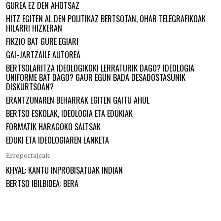
GUREA EZ DEN AHOTSAZ
HITZ EGITEN AL DEN POLITIKAZ BERTSOTAN, OHAR TELEGRAFIKOAK
HILARRI HIZKERAN
FIKZIO BAT GURE EGIARI
GAI-JARTZAILE AUTOREA
BERTSOLARITZA IDEOLOGIKOKI LERRATURIK DAGO? IDEOLOGIA
UNIFORME BAT DAGO? GAUR EGUN BADA DESADOSTASUNIK
DISKURTSOAN?
ERANTZUNAREN BEHARRAK EGITEN GAITU AHUL
BERTSO ESKOLAK, IDEOLOGIA ETA EDUKIAK
FORMATIK HARAGOKO SALTSAK
EDUKI ETA IDEOLOGIAREN LANKETA
Erreportajeak
KHYAL: KANTU INPROBISATUAK INDIAN
BERTSO IBILBIDEA: BERA