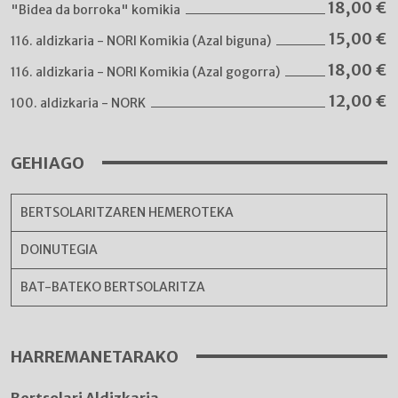
18,00
€
"Bidea da borroka" komikia
15,00
€
116. aldizkaria - NORI Komikia (Azal biguna)
18,00
€
116. aldizkaria - NORI Komikia (Azal gogorra)
12,00
€
100. aldizkaria - NORK
GEHIAGO
BERTSOLARITZAREN HEMEROTEKA
DOINUTEGIA
BAT-BATEKO BERTSOLARITZA
HARREMANETARAKO
Bertsolari Aldizkaria