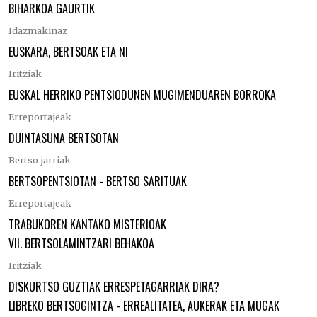
BIHARKOA GAURTIK
Idazmakinaz
EUSKARA, BERTSOAK ETA NI
Iritziak
EUSKAL HERRIKO PENTSIODUNEN MUGIMENDUAREN BORROKA
Erreportajeak
DUINTASUNA BERTSOTAN
Bertso jarriak
BERTSOPENTSIOTAN - BERTSO SARITUAK
Erreportajeak
TRABUKOREN KANTAKO MISTERIOAK
VII. BERTSOLAMINTZARI BEHAKOA
Iritziak
DISKURTSO GUZTIAK ERRESPETAGARRIAK DIRA?
LIBREKO BERTSOGINTZA - ERREALITATEA, AUKERAK ETA MUGAK