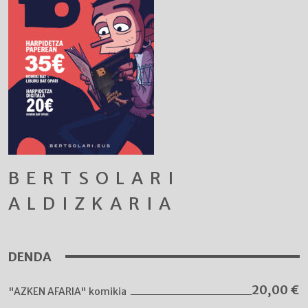
BERTSOLARI
ALDIZKARIA
DENDA
20,00
€
"AZKEN AFARIA" komikia