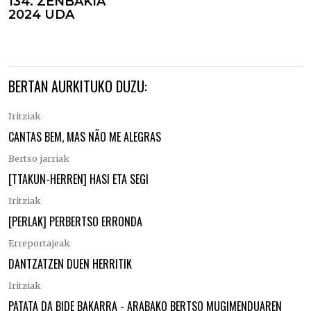
134. ZENBAKIA
2024 UDA
BERTAN AURKITUKO DUZU:
Iritziak
CANTAS BEM, MAS NÃO ME ALEGRAS
Bertso jarriak
[TTAKUN-HERREN] HASI ETA SEGI
Iritziak
[PERLAK] PERBERTSO ERRONDA
Erreportajeak
DANTZATZEN DUEN HERRITIK
Iritziak
PATATA DA BIDE BAKARRA - ARABAKO BERTSO MUGIMENDUAREN