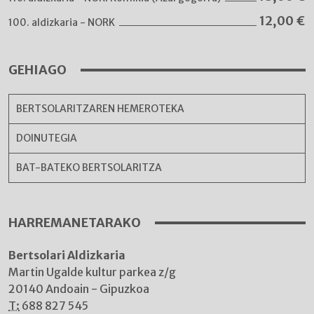
12,00
€
100. aldizkaria - NORK
GEHIAGO
BERTSOLARITZAREN HEMEROTEKA
DOINUTEGIA
BAT-BATEKO BERTSOLARITZA
HARREMANETARAKO
Bertsolari Aldizkaria
Martin Ugalde kultur parkea z/g
20140 Andoain - Gipuzkoa
T:
688 827 545