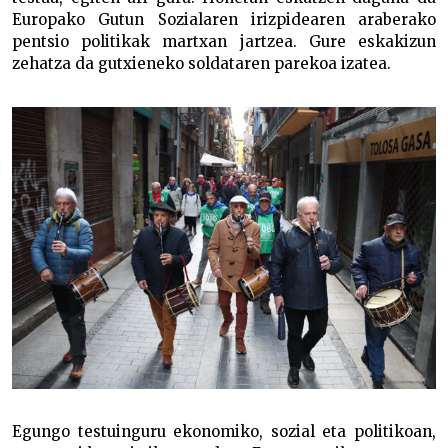
Europako Gutun Sozialaren irizpidearen araberako
pentsio politikak martxan jartzea. Gure eskakizun
zehatza da gutxieneko soldataren parekoa izatea.
Egungo testuinguru ekonomiko, sozial eta politikoan,