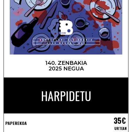
140. ZENBAKIA
2025 NEGUA
HARPIDETU
35€
PAPEREKOA
URTEAN