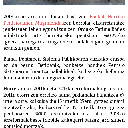
2018ko urtarrilaren 15ean hasi zen
Euskal Herriko
Pentsiodunen Mugimendua
ren borroka, elkarretaratze
jendetsuen lehen eguna izan zen. Orduko Fatima Bañez
ministroak urte horretarako pentsioen %0,25eko
igoera barregarria iragartzeko bidali zigun gutunari
erantzun genion.
Baina, Pentsioen Sistema Publikoaren aurkako erasoa
ez da berria. Betidanik, banketxe handiek Pentsio
Sistemaren finantza baliabideak kudeatzeko helburua
lortu nahi izan dute negozioa egiteko.
Horretarako, 2011ko eta 2013ko erreformak egin ziren.
2011n etorri zen erretiro adina pixkanaka handitzea 67
urtera arte, kalkulualdia 15 urtetik 25era igotzea oinarri
arautzailerako, kotizazioaldia 35 urtetik 37ra igotzea
pentsioaren %100 eskuratzeko eta abar. 2013ko
erreformak beste irizpide kaltegarri batzuk jarri zituen
pentsiodunontzak.