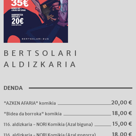
BERTSOLARI
ALDIZKARIA
DENDA
20,00
€
"AZKEN AFARIA" komikia
18,00
€
"Bidea da borroka" komikia
15,00
€
116. aldizkaria - NORI Komikia (Azal biguna)
18,00
€
116. aldizkaria - NORI Komikia (Azal gogorra)