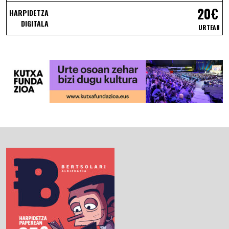
20€
HARPIDETZA
DIGITALA
URTEAN