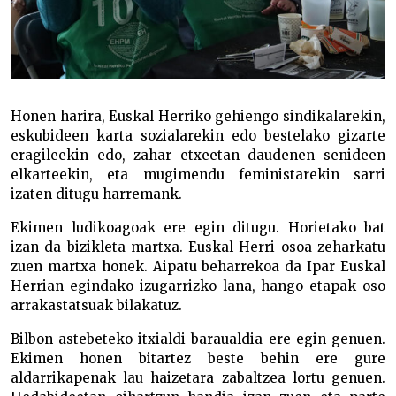
Honen harira, Euskal Herriko gehiengo sindikalarekin,
eskubideen karta sozialarekin edo bestelako gizarte
eragileekin edo, zahar etxeetan daudenen senideen
elkarteekin, eta mugimendu feministarekin sarri
izaten ditugu harremank.
Ekimen ludikoagoak ere egin ditugu. Horietako bat
izan da bizikleta martxa. Euskal Herri osoa zeharkatu
zuen martxa honek. Aipatu beharrekoa da Ipar Euskal
Herrian egindako izugarrizko lana, hango etapak oso
arrakastatsuak bilakatuz.
Bilbon astebeteko itxialdi-baraualdia ere egin genuen.
Ekimen honen bitartez beste behin ere gure
aldarrikapenak lau haizetara zabaltzea lortu genuen.