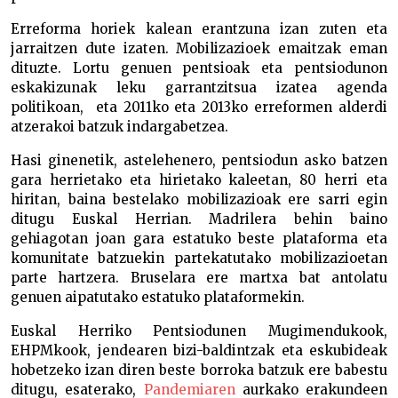
Erreforma horiek kalean erantzuna izan zuten eta
jarraitzen dute izaten. Mobilizazioek emaitzak eman
dituzte. Lortu genuen pentsioak eta pentsiodunon
eskakizunak leku garrantzitsua izatea agenda
politikoan, eta 2011ko eta 2013ko erreformen alderdi
atzerakoi batzuk indargabetzea.
Hasi ginenetik, astelehenero, pentsiodun asko batzen
gara herrietako eta hirietako kaleetan, 80 herri eta
hiritan, baina bestelako mobilizazioak ere sarri egin
ditugu Euskal Herrian. Madrilera behin baino
gehiagotan joan gara estatuko beste plataforma eta
komunitate batzuekin partekatutako mobilizazioetan
parte hartzera. Bruselara ere martxa bat antolatu
genuen aipatutako estatuko plataformekin.
Euskal Herriko Pentsiodunen Mugimendukook,
EHPMkook, jendearen bizi-baldintzak eta eskubideak
hobetzeko izan diren beste borroka batzuk ere babestu
ditugu, esaterako,
Pandemiaren
aurkako erakundeen