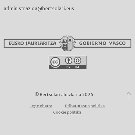
administrazioa@bertsolari.eus
© Bertsolari aldizkaria 2026
Lege oharra
Pribatutasun politika
Cookie politika