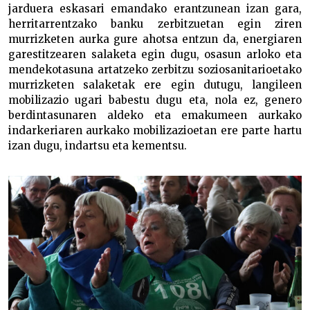
jarduera eskasari emandako erantzunean izan gara,
herritarrentzako banku zerbitzuetan egin ziren
murrizketen aurka gure ahotsa entzun da, energiaren
garestitzearen salaketa egin dugu, osasun arloko eta
mendekotasuna artatzeko zerbitzu soziosanitarioetako
murrizketen salaketak ere egin dutugu, langileen
mobilizazio ugari babestu dugu eta, nola ez, genero
berdintasunaren aldeko eta emakumeen aurkako
indarkeriaren aurkako mobilizazioetan ere parte hartu
izan dugu, indartsu eta kementsu.