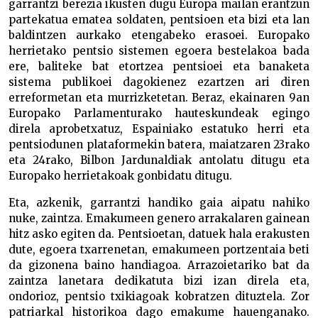
garrantzi berezia ikusten dugu Europa mailan erantzun
partekatua ematea soldaten, pentsioen eta bizi eta lan
baldintzen aurkako etengabeko erasoei. Europako
herrietako pentsio sistemen egoera bestelakoa bada
ere, baliteke bat etortzea pentsioei eta banaketa
sistema publikoei dagokienez ezartzen ari diren
erreformetan eta murrizketetan. Beraz, ekainaren 9an
Europako Parlamenturako hauteskundeak egingo
direla aprobetxatuz, Espainiako estatuko herri eta
pentsiodunen plataformekin batera, maiatzaren 23rako
eta 24rako, Bilbon Jardunaldiak antolatu ditugu eta
Europako herrietakoak gonbidatu ditugu.
Eta, azkenik, garrantzi handiko gaia aipatu nahiko
nuke, zaintza. Emakumeen genero arrakalaren gainean
hitz asko egiten da. Pentsioetan, datuek hala erakusten
dute, egoera txarrenetan, emakumeen portzentaia beti
da gizonena baino handiagoa. Arrazoietariko bat da
zaintza lanetara dedikatuta bizi izan direla eta,
ondorioz, pentsio txikiagoak kobratzen dituztela. Zor
patriarkal historikoa dago emakume hauenganako.