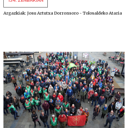
134. ZENBAKIAN
Argazkiak:
Josu Artutxa Dorronsoro - Tolosaldeko Ataria
Euskal Herriko Pentsiodunen Mugimenduaren borroka
–