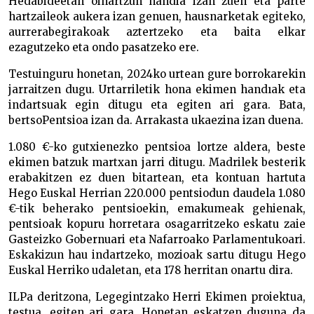
Hedabideetan oihartzun handia izan zuen eta parte
hartzaileok aukera izan genuen, hausnarketak egiteko,
aurrerabegirakoak aztertzeko eta baita elkar
ezagutzeko eta ondo pasatzeko ere.
Testuinguru honetan, 2024ko urtean gure borrokarekin
jarraitzen dugu. Urtarriletik hona ekimen handıak eta
indartsuak egin ditugu eta egiten ari gara. Bata,
bertsoPentsioa izan da. Arrakasta ukaezina izan duena.
1.080 €-ko gutxienezko pentsioa lortze aldera, beste
ekimen batzuk martxan jarri ditugu. Madrilek besterik
erabakitzen ez duen bitartean, eta kontuan hartuta
Hego Euskal Herrian 220.000 pentsiodun daudela 1.080
€-tik beherako pentsioekin, emakumeak gehienak,
pentsioak kopuru horretara osagarritzeko eskatu zaie
Gasteizko Gobernuari eta Nafarroako Parlamentukoari.
Eskakizun hau indartzeko, mozioak sartu ditugu Hego
Euskal Herriko udaletan, eta 178 herritan onartu dira.
ILPa deritzona, Legegintzako Herri Ekimen proiektua,
testua, egiten ari gara. Honetan eskatzen duguna da