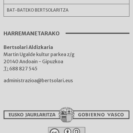
BAT-BATEKO BERTSOLARITZA
HARREMANETARAKO
Bertsolari Aldizkaria
Martin Ugalde kultur parkea z/g
20140 Andoain - Gipuzkoa
T:
688 827 545
administrazioa@bertsolari.eus