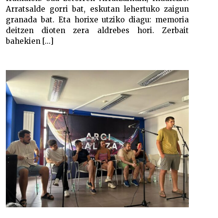
Arratsalde gorri bat, eskutan lehertuko zaigun
granada bat. Eta horixe utziko diagu: memoria
deitzen dioten zera aldrebes hori. Zerbait
bahekien [...]