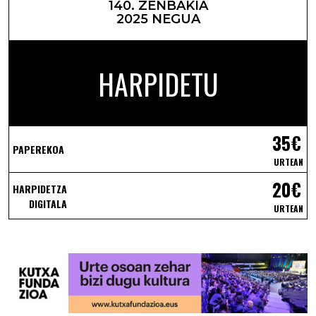
140. ZENBAKIA
2025 NEGUA
HARPIDETU
35€
PAPEREKOA
URTEAN
20€
HARPIDETZA
DIGITALA
URTEAN