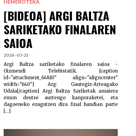
HEMEROTEKA
[BIDEOA] ARGI BALTZA
SARIKETAKO FINALAREN
SAIOA
2026-07-21
Argi Baltza sariketako finalaren saioa -
Oizmendi Telebistatik. [caption
id="attachment_64810" align="aligncenter"
width="640"] Arg: Gautegiz-Arteagako
Udala[/caption] Argi Baltza Sariketak amaiera
emon deutse aurtengo kanporaketei, eta
dagoeneko ezagutzen dira final handian parte
[...]