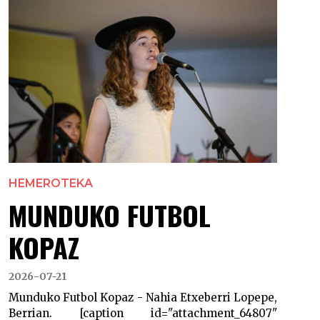
HEMEROTEKA
MUNDUKO FUTBOL
KOPAZ
2026-07-21
Munduko Futbol Kopaz - Nahia Etxeberri Lopepe,
Berrian. [caption id="attachment_64807"