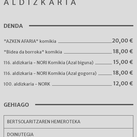
ALDIZKARIA
DENDA
20,00
€
"AZKEN AFARIA" komikia
18,00
€
"Bidea da borroka" komikia
15,00
€
116. aldizkaria - NORI Komikia (Azal biguna)
18,00
€
116. aldizkaria - NORI Komikia (Azal gogorra)
12,00
€
100. aldizkaria - NORK
GEHIAGO
BERTSOLARITZAREN HEMEROTEKA
DOINUTEGIA