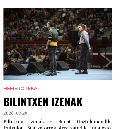
HEMEROTEKA
BILINTXEN IZENAK
2026-07-29
Bilintxen izenak - Beñat Gaztelumendik,
Irutxulon. Sua zetorrek Arratzaindik, Indalezio.