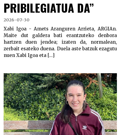
PRIBILEGIATUA DA”
2026-07-30
Xabi Igoa - Amets Aranguren Arrieta, ARGIAn.
Maite dut galdera bati erantzuteko denbora
hartzen duen jendea; izaten da, normalean,
zerbait esateko duena. Duela aste batzuk ezagutu
nuen Xabi Igoa eta [...]