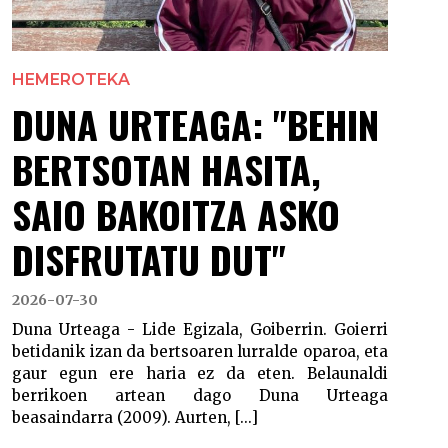
HEMEROTEKA
DUNA URTEAGA: "BEHIN
BERTSOTAN HASITA,
SAIO BAKOITZA ASKO
DISFRUTATU DUT"
2026-07-30
Duna Urteaga - Lide Egizala, Goiberrin. Goierri
betidanik izan da bertsoaren lurralde oparoa, eta
gaur egun ere haria ez da eten. Belaunaldi
berrikoen artean dago Duna Urteaga
beasaindarra (2009). Aurten, [...]