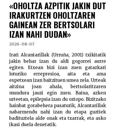
«OHOLTZA AZPITIK JAKIN DUT
IRAKURTZEN OHOLTZAREN
GAINEAN ZER BERTSOLARI
IZAN NAHI DUDAN»
2026-08-07
Irati Alcantarillak (Urruña, 2001) txikitatik
jakin behar izan du aldi gogorrei aurre
egiten. Etxean bizi izan zuen gatazkari
loturiko errepresioa, aita eta ama
espetxean izan baitzituen umea zela. Urteak
aitzina joan ahala, bertsolaritzaren
mundura jauzi egin zuen. Baina, azken
urteetan, epilepsia izan du oztopo. Bizitzako
hainbat gorabehera pasaturik, Alcantarillak
nabarmendu nahi izan du etapa guztiek
badituztela alde onak eta txarrak, eta asko
ikasi duela denetatik.