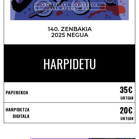
140. ZENBAKIA
2025 NEGUA
HARPIDETU
35€
PAPEREKOA
URTEAN
20€
HARPIDETZA
DIGITALA
URTEAN