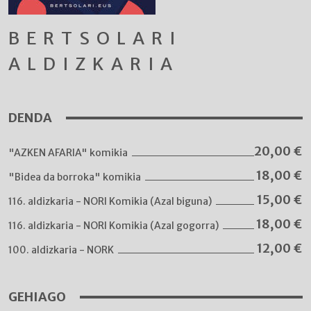
BERTSOLARI
ALDIZKARIA
DENDA
20,00
€
"AZKEN AFARIA" komikia
18,00
€
"Bidea da borroka" komikia
15,00
€
116. aldizkaria - NORI Komikia (Azal biguna)
18,00
€
116. aldizkaria - NORI Komikia (Azal gogorra)
12,00
€
100. aldizkaria - NORK
GEHIAGO