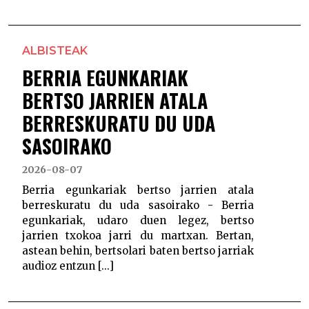
ALBISTEAK
BERRIA EGUNKARIAK
BERTSO JARRIEN ATALA
BERRESKURATU DU UDA
SASOIRAKO
2026-08-07
Berria egunkariak bertso jarrien atala
berreskuratu du uda sasoirako - Berria
egunkariak, udaro duen legez, bertso
jarrien txokoa jarri du martxan. Bertan,
astean behin, bertsolari baten bertso jarriak
audioz entzun [...]