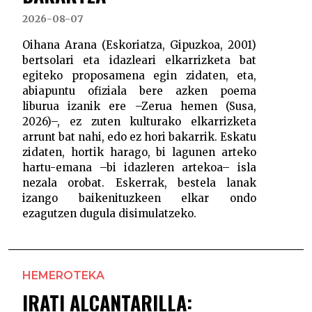
2026-08-07
Oihana Arana (Eskoriatza, Gipuzkoa, 2001)
bertsolari eta idazleari elkarrizketa bat
egiteko proposamena egin zidaten, eta,
abiapuntu ofiziala bere azken poema
liburua izanik ere –Zerua hemen (Susa,
2026)–, ez zuten kulturako elkarrizketa
arrunt bat nahi, edo ez hori bakarrik. Eskatu
zidaten, hortik harago, bi lagunen arteko
hartu-emana –bi idazleren artekoa– isla
nezala orobat. Eskerrak, bestela lanak
izango baikenituzkeen elkar ondo
ezagutzen dugula disimulatzeko.
HEMEROTEKA
IRATI ALCANTARILLA: