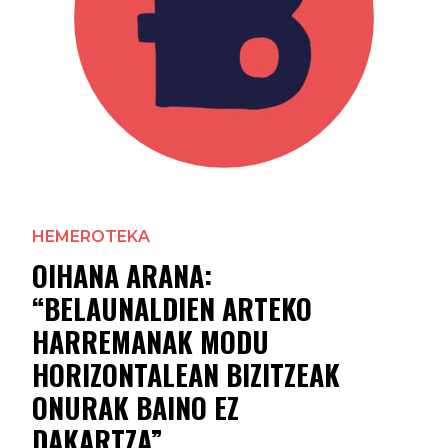
HEMEROTEKA
OIHANA ARANA:
“BELAUNALDIEN ARTEKO
HARREMANAK MODU
HORIZONTALEAN BIZITZEAK
ONURAK BAINO EZ
DAKARTZA”