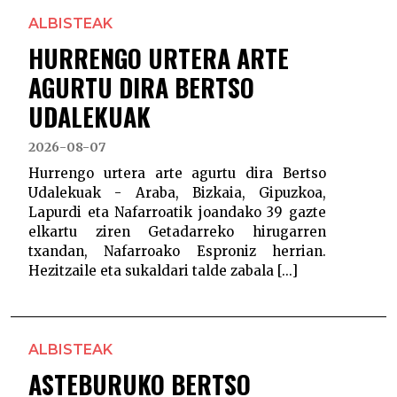
ALBISTEAK
HURRENGO URTERA ARTE
AGURTU DIRA BERTSO
UDALEKUAK
2026-08-07
Hurrengo urtera arte agurtu dira Bertso
Udalekuak - Araba, Bizkaia, Gipuzkoa,
Lapurdi eta Nafarroatik joandako 39 gazte
elkartu ziren Getadarreko hirugarren
txandan, Nafarroako Esproniz herrian.
Hezitzaile eta sukaldari talde zabala [...]
ALBISTEAK
ASTEBURUKO BERTSO