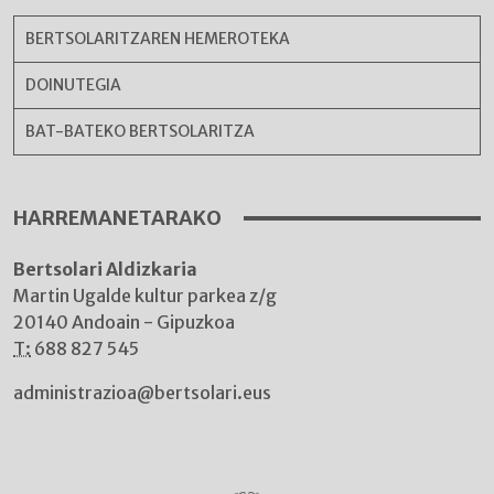
BERTSOLARITZAREN HEMEROTEKA
DOINUTEGIA
BAT-BATEKO BERTSOLARITZA
HARREMANETARAKO
Bertsolari Aldizkaria
Martin Ugalde kultur parkea z/g
20140 Andoain - Gipuzkoa
T:
688 827 545
administrazioa@bertsolari.eus