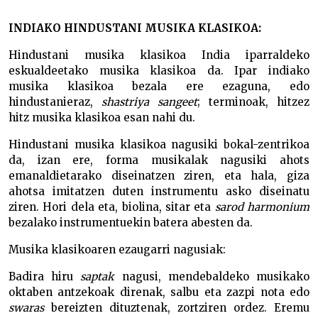
INDIAKO HINDUSTANI MUSIKA KLASIKOA:
Hindustani musika klasikoa India iparraldeko
eskualdeetako musika klasikoa da. Ipar indiako
musika klasikoa bezala ere ezaguna, edo
hindustanieraz,
shastriya sangeet
; terminoak, hitzez
hitz musika klasikoa esan nahi du.
Hindustani musika klasikoa nagusiki bokal-zentrikoa
da, izan ere, forma musikalak nagusiki ahots
emanaldietarako diseinatzen ziren, eta hala, giza
ahotsa imitatzen duten instrumentu asko diseinatu
ziren. Hori dela eta, biolina, sitar eta
sarod harmonium
bezalako instrumentuekin batera abesten da.
Musika klasikoaren ezaugarri nagusiak:
Badira hiru
saptak
nagusi, mendebaldeko musikako
oktaben antzekoak direnak, salbu eta zazpi nota edo
swaras
bereizten dituztenak, zortziren ordez. Eremu