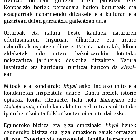
tradizio hinduan gurtzen diren jainkoak ere.
Konposizio horiek pertsonaia horien bertuteak eta
ezaugarriak nabarmendu ditzakete eta kulturan eta
gizartean duten garrantzia gailentzen dute.
Urtaroak eta natura: beste kantuek naturaren
edertasunaren inguruan dihardute eta urtaro
ezberdinak ospatzen dituzte. Paisaia naturalak, klima
aldaketak edo urtaro bakoitzarekin lotutako
nekazaritza jarduerak deskriba ditzakete. Natura
inspirazio eta harridura iturritzat hartzen da
khyal-
ean.
Mitoak eta kondairak:
khyal
asko Indiako mito eta
kondairetan inspiratuta daude. Kantu horiek istorio
epikoak konta ditzakete, hala nola
Ramayana
edo
Mahabharata
, edo belaunaldietan zehar transmititutako
ipuin herrikoi eta folklorikoetan oinarritu daitezke.
Eguneroko bizitza eta giza emozioak:
khyal
hauek
eguneroko bizitza eta giza emozioen gaiak jorratzen
dituzte. Esperientzia pertsonalei, familia harremanei,