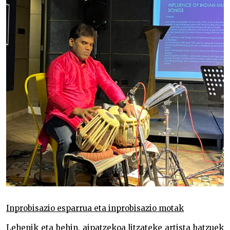
Inprobisazio esparrua eta inprobisazio motak
Lehenik eta behin, aipatzekoa litzateke artista batzuek