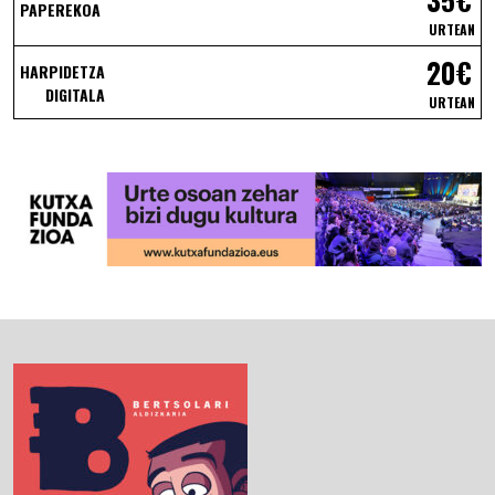
PAPEREKOA
URTEAN
20€
HARPIDETZA
DIGITALA
URTEAN