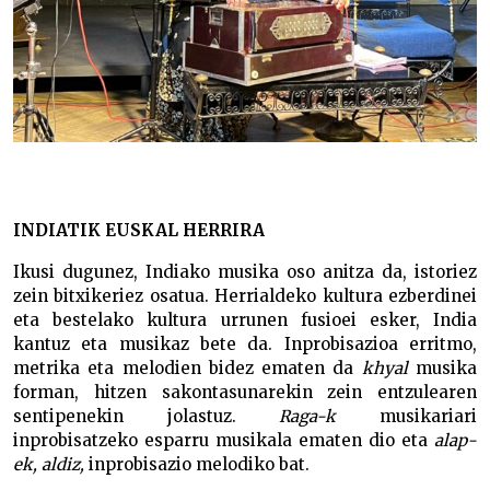
INDIATIK EUSKAL HERRIRA
Ikusi dugunez, Indiako musika oso anitza da, istoriez
zein bitxikeriez osatua. Herrialdeko kultura ezberdinei
eta bestelako kultura urrunen fusioei esker, India
kantuz eta musikaz bete da. Inprobisazioa erritmo,
metrika eta melodien bidez ematen da
khyal
musika
forman, hitzen sakontasunarekin zein entzulearen
sentipenekin jolastuz.
Raga-k
musikariari
inprobisatzeko esparru musikala ematen dio eta
alap-
ek, aldiz,
inprobisazio melodiko bat.