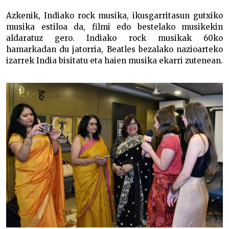
Azkenik, Indiako rock musika, ikusgarritasun gutxiko
musika estiloa da, filmi edo bestelako musikekin
aldaratuz gero. Indiako rock musikak 60ko
hamarkadan du jatorria, Beatles bezalako nazioarteko
izarrek India bisitatu eta haien musika ekarri zutenean.