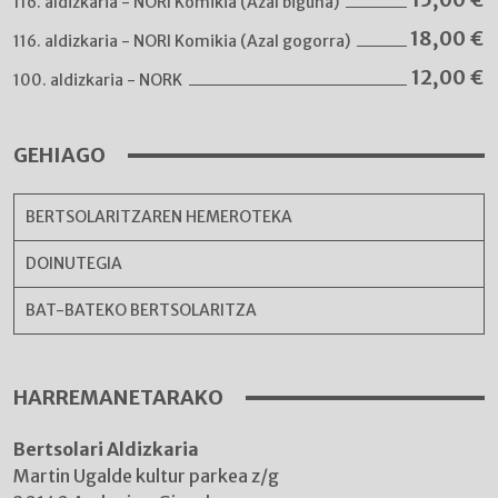
116. aldizkaria - NORI Komikia (Azal biguna)
18,00
€
116. aldizkaria - NORI Komikia (Azal gogorra)
12,00
€
100. aldizkaria - NORK
GEHIAGO
BERTSOLARITZAREN HEMEROTEKA
DOINUTEGIA
BAT-BATEKO BERTSOLARITZA
HARREMANETARAKO
Bertsolari Aldizkaria
Martin Ugalde kultur parkea z/g