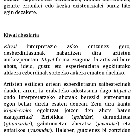
gizarte erronkei edo kezka existentzialei buruz hitz
egin dezakete.
Khyal abeslaria
Khyal
interpretazio asko entzunez gero,
desberdintasunak nabaritzen dira artisten
aurkezpenetan.
Khyal
forma ezaguna da artistari bere
ahots, ideia, gustu eta esperientziara egokitutako
aldaera ezberdinak sortzeko aukera ematen duelako.
Artisten estiloen artean ezberdintasun saihestezinak
dauden arren, ia erabateko adostasuna dago
khyal-a
ondo interpretatzeko ahotsak bereziki entrenatuta
egon behar direla esaten denean. Zein dira kantu
khyal-erako
egokitzat jotzen den ahots baten
ezaugarriak? Biribildua (
golaidar
), durunditsua
(
ghumardar
), gaintonuetan aberatsa (
javaridar
) eta
enfatikoa (
vazandar
). Halaber, gutxienez bi zortzidun