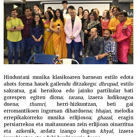
Hindustani musika klasikoaren barnean estilo edota
ahots forma hauek gailendu ditzakegu:
dhrupad
, estilo
sakratua, gai heroikoa edo jainko partikular bati
gorespen egiten diona;
tarana
, izaera ludikoagoa
duena;
thumri
, herri-hizkuntzan, beti gai
erromantikoen inguruan diharduena;
bhajan
, melodia
errepikakorreko musika erlijiosoa;
ghazal
, eragin
persiarrekoa eta maitasunean zein erlijioan oinarritua
eta azkenik, ardatz izango dugun
khyal
, izaera