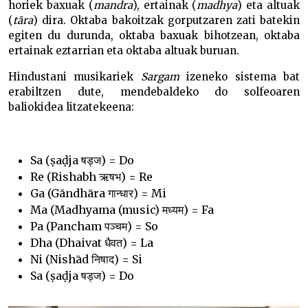
horiek baxuak (
mandra
), ertainak (
madhya
) eta altuak
(
tāra
) dira. Oktaba bakoitzak gorputzaren zati batekin
egiten du durunda, oktaba baxuak bihotzean, oktaba
ertainak eztarrian eta oktaba altuak buruan.
Hindustani musikariek
Sargam
izeneko sistema bat
erabiltzen dute, mendebaldeko do solfeoaren
baliokidea litzatekeena:
Sa (ṣaḍja षड्ज) = Do
Re (Rishabh ऋषभ) = Re
Ga (Gāndhāra गान्धार) = Mi
Ma (Madhyama (music) मध्यम) = Fa
Pa (Pancham पञ्चम) = So
Dha (Dhaivat धैवत) = La
Ni (Nishād निषाद) = Si
Sa (ṣaḍja षड्ज) = Do