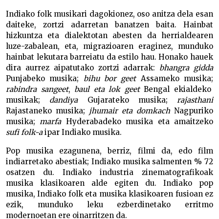
Indiako folk musikari dagokionez, oso anitza dela esan
daiteke, zortzi adarretan banatzen baita. Hainbat
hizkuntza eta dialektotan abesten da herrialdearen
luze-zabalean, eta, migrazioaren eraginez, munduko
hainbat lekutara barreiatu da estilo hau. Honako hauek
dira aurrez aipatutako zortzi adarrak:
bhangra gidda
Punjabeko musika;
bihu bor geet
Assameko musika;
rabindra sangeet
,
baul eta lok geet
Bengal ekialdeko
musikak;
dandiya
Gujarateko musika;
rajasthani
Rajastaneko musika;
jhumair eta domkach
Nagpuriko
musika;
marfa
Hyderabadeko musika eta amaitzeko
sufi folk-a
ipar Indiako musika.
Pop musika ezagunena, berriz, filmi da, edo film
indiarretako abestiak; Indiako musika salmenten % 72
osatzen du. Indiako industria zinematografikoak
musika klasikoaren alde egiten du. Indiako pop
musika, Indiako folk eta musika klasikoaren fusioan ez
ezik, munduko leku ezberdinetako erritmo
modernoetan ere oinarritzen da.