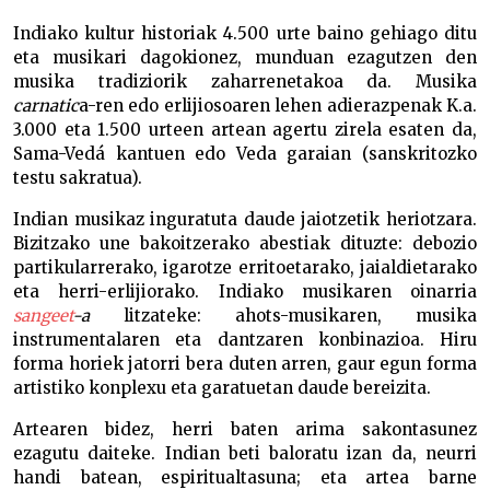
Indiako kultur historiak 4.500 urte baino gehiago ditu
eta musikari dagokionez, munduan ezagutzen den
musika tradiziorik zaharrenetakoa da. Musika
carnatic
a-ren edo erlijiosoaren lehen adierazpenak K.a.
3.000 eta 1.500 urteen artean agertu zirela esaten da,
Sama-Vedá kantuen edo Veda garaian (sanskritozko
testu sakratua).
Indian musikaz inguratuta daude jaiotzetik heriotzara.
Bizitzako une bakoitzerako abestiak dituzte: debozio
partikularrerako, igarotze erritoetarako, jaialdietarako
eta herri-erlijiorako. Indiako musikaren oinarria
sangeet
-a
litzateke: ahots-musikaren, musika
instrumentalaren eta dantzaren konbinazioa. Hiru
forma horiek jatorri bera duten arren, gaur egun forma
artistiko konplexu eta garatuetan daude bereizita.
Artearen bidez, herri baten arima sakontasunez
ezagutu daiteke. Indian beti baloratu izan da, neurri
handi batean, espiritualtasuna; eta artea barne