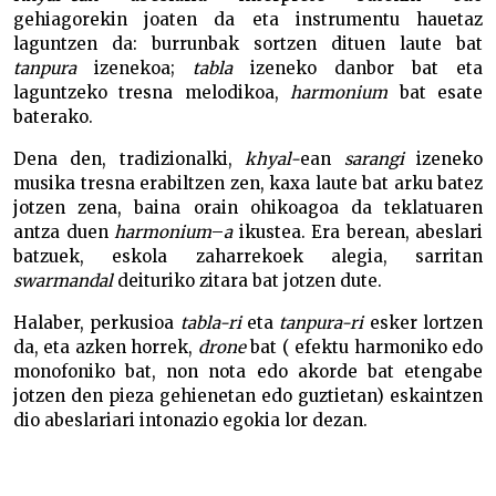
gehiagorekin joaten da eta instrumentu hauetaz
laguntzen da: burrunbak sortzen dituen laute bat
tanpura
izenekoa;
tabla
izeneko danbor bat eta
laguntzeko tresna melodikoa,
harmonium
bat esate
baterako.
Dena den, tradizionalki,
khyal-
ean
sarangi
izeneko
musika tresna erabiltzen zen, kaxa laute bat arku batez
jotzen zena, baina orain ohikoagoa da teklatuaren
antza duen
harmonium
–
a
ikustea. Era berean, abeslari
batzuek, eskola zaharrekoek alegia, sarritan
swarmandal
deituriko zitara bat jotzen dute.
Halaber, perkusioa
tabla-ri
eta
tanpura-ri
esker lortzen
da, eta azken horrek,
drone
bat ( efektu harmoniko edo
monofoniko bat, non nota edo akorde bat etengabe
jotzen den pieza gehienetan edo guztietan) eskaintzen
dio abeslariari intonazio egokia lor dezan.