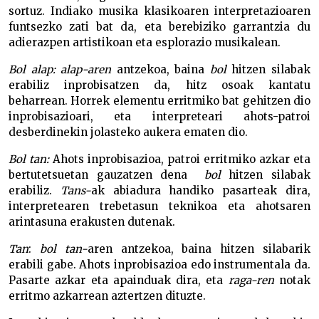
sortuz. Indiako musika klasikoaren interpretazioaren
funtsezko zati bat da, eta berebiziko garrantzia du
adierazpen artistikoan eta esplorazio musikalean.
Bol alap:
alap-aren
antzekoa, baina
bol
hitzen silabak
erabiliz inprobisatzen da, hitz osoak kantatu
beharrean. Horrek elementu erritmiko bat gehitzen dio
inprobisazioari, eta interpreteari ahots-patroi
desberdinekin jolasteko aukera ematen dio.
Bol tan:
Ahots inprobisazioa, patroi erritmiko azkar eta
bertutetsuetan gauzatzen dena
bol
hitzen silabak
erabiliz.
Tans-
ak abiadura handiko pasarteak dira,
interpretearen trebetasun teknikoa eta ahotsaren
arintasuna erakusten dutenak.
Tan
:
bol tan-
aren antzekoa, baina hitzen silabarik
erabili gabe. Ahots inprobisazioa edo instrumentala da.
Pasarte azkar eta apainduak dira, eta
raga-ren
notak
erritmo azkarrean aztertzen dituzte.