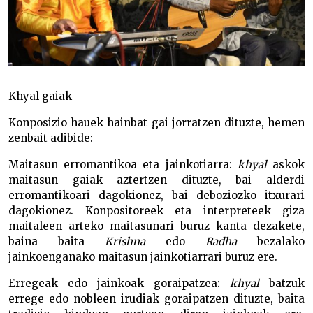
Khyal gaiak
Konposizio hauek hainbat gai jorratzen dituzte, hemen
zenbait adibide:
Maitasun erromantikoa eta jainkotiarra:
khyal
askok
maitasun gaiak aztertzen dituzte, bai alderdi
erromantikoari dagokionez, bai deboziozko itxurari
dagokionez. Konpositoreek eta interpreteek giza
maitaleen arteko maitasunari buruz kanta dezakete,
baina baita
Krishna
edo
Radha
bezalako
jainkoenganako maitasun jainkotiarrari buruz ere.
Erregeak edo jainkoak goraipatzea:
khyal
batzuk
errege edo nobleen irudiak goraipatzen dituzte, baita