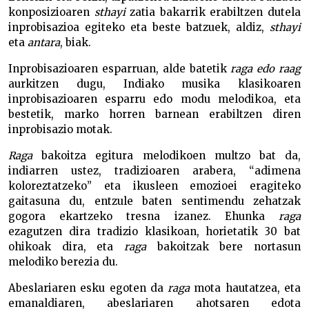
konposizioaren
sthayi
zatia bakarrik erabiltzen dutela
inprobisazioa egiteko eta beste batzuek, aldiz,
sthayi
eta
antara
, biak.
Inprobisazioaren esparruan, alde batetik
raga edo raag
aurkitzen dugu, Indiako musika klasikoaren
inprobisazioaren esparru edo modu melodikoa, eta
bestetik, marko horren barnean erabiltzen diren
inprobisazio motak.
Raga
bakoitza egitura melodikoen multzo bat da,
indiarren ustez, tradizioaren arabera, “adimena
koloreztatzeko” eta ikusleen emozioei eragiteko
gaitasuna du, entzule baten sentimendu zehatzak
gogora ekartzeko tresna izanez. Ehunka
raga
ezagutzen dira tradizio klasikoan, horietatik 30 bat
ohikoak dira, eta
raga
bakoitzak bere nortasun
melodiko berezia du.
Abeslariaren esku egoten da
raga
mota hautatzea, eta
emanaldiaren, abeslariaren ahotsaren edota