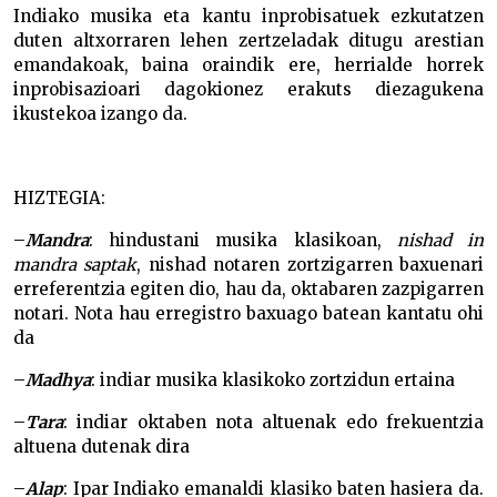
Indiako musika eta kantu inprobisatuek ezkutatzen
duten altxorraren lehen zertzeladak ditugu arestian
emandakoak, baina oraindik ere, herrialde horrek
inprobisazioari dagokionez erakuts diezagukena
ikustekoa izango da.
HIZTEGIA:
–
Mandra
: hindustani musika klasikoan,
nishad in
mandra saptak
, nishad notaren zortzigarren baxuenari
erreferentzia egiten dio, hau da, oktabaren zazpigarren
notari. Nota hau erregistro baxuago batean kantatu ohi
da
–
Madhya
: indiar musika klasikoko zortzidun ertaina
–
Tara
: indiar oktaben nota altuenak edo frekuentzia
altuena dutenak dira
–
Alap
: Ipar Indiako emanaldi klasiko baten hasiera da.