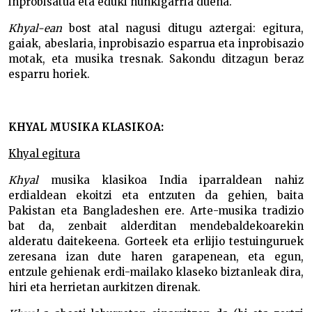
inprobisatua eta eduki hunkigarria duena.
Khyal-ean
bost atal nagusi ditugu aztergai: egitura,
gaiak, abeslaria, inprobisazio esparrua eta inprobisazio
motak, eta musika tresnak. Sakondu ditzagun beraz
esparru horiek.
KHYAL MUSIKA KLASIKOA:
Khyal egitura
Khyal
musika klasikoa India iparraldean nahiz
erdialdean ekoitzi eta entzuten da gehien, baita
Pakistan eta Bangladeshen ere. Arte-musika tradizio
bat da, zenbait alderditan mendebaldekoarekin
alderatu daitekeena. Gorteek eta erlijio testuinguruek
zeresana izan dute haren garapenean, eta egun,
entzule gehienak erdi-mailako klaseko biztanleak dira,
hiri eta herrietan aurkitzen direnak.