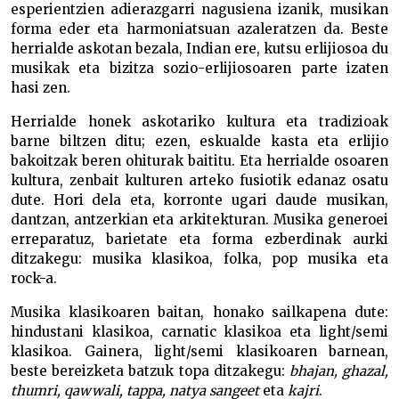
esperientzien adierazgarri nagusiena izanik, musikan
forma eder eta harmoniatsuan azaleratzen da. Beste
herrialde askotan bezala, Indian ere, kutsu erlijiosoa du
musikak eta bizitza sozio-erlijiosoaren parte izaten
hasi zen.
Herrialde honek askotariko kultura eta tradizioak
barne biltzen ditu; ezen, eskualde kasta eta erlijio
bakoitzak beren ohiturak baititu. Eta herrialde osoaren
kultura, zenbait kulturen arteko fusiotik edanaz osatu
dute. Hori dela eta, korronte ugari daude musikan,
dantzan, antzerkian eta arkitekturan. Musika generoei
erreparatuz, barietate eta forma ezberdinak aurki
ditzakegu: musika klasikoa, folka, pop musika eta
rock-a.
Musika klasikoaren baitan, honako sailkapena dute:
hindustani klasikoa, carnatic klasikoa eta light/semi
klasikoa. Gainera, light/semi klasikoaren barnean,
beste bereizketa batzuk topa ditzakegu:
bhajan, ghazal,
thumri, qawwali, tappa, natya sangeet
eta
kajri
.