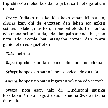
Inprobisazio melodikoa da, raga bat sartu eta garatzen
duena
–
Drone
: Indiako musika klasikoko emanaldi batean,
dronea
izan ohi da entzuten den lehen eta azken
soinua. Halaber, musikan, drone bat efektu harmoniko
edo monofoniko bat da, edo akonpainamendu bat, non
nota edo akorde bat etengabe jotzen den pieza
gehienetan edo guztietan
–
Tala
: metrika
–
Raga
: inprobisaziorako esparru edo modu melodikoa
–
Sthayi:
konposizio baten lehen sekzioa edo estrofa
-Antara:
konposizio baten bigarren sekzioa edo estrofa
–
Swara
: nota esan nahi du, Hindustani musika
klasikoan 7 nota nagusi daude Shudha Swaras izena
dutenak.