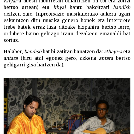
Khyal
-a abesti laburretan oinarritzen da (bi eta zortzi
bertso artean) eta
khyal
kantu bakoitzari
bandish
deitzen zaio. Inprobisazio musikalerako aukera ugari
eskaintzen ditu musika genero honek eta interprete
trebe batek erraz luza ditzake bizpahiru bertso lerro,
ordubete baino gehiago iraun dezakeen emanaldi bat
sortuz.
Halaber
, bandish
bat bi zatitan banatzen da:
sthayi-a
eta
antara
(hiru atal egonez gero, azkena
antara
bertso
gehigarri gisa hartzen da).