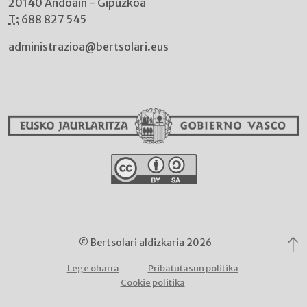
20140 Andoain - Gipuzkoa
T:
688 827 545
administrazioa@bertsolari.eus
© Bertsolari aldizkaria 2026
Lege oharra
Pribatutasun politika
Cookie politika