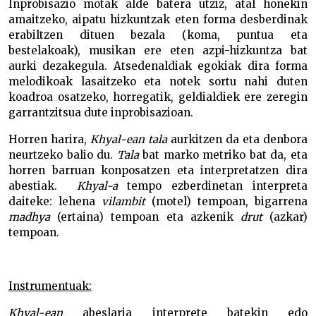
Inprobisazio motak alde batera utziz, atal honekin
amaitzeko, aipatu hizkuntzak eten forma desberdinak
erabiltzen dituen bezala (koma, puntua eta
bestelakoak), musikan ere eten azpi-hizkuntza bat
aurki dezakegula. Atsedenaldiak egokiak dira forma
melodikoak lasaitzeko eta notek sortu nahi duten
koadroa osatzeko, horregatik, geldialdiek ere zeregin
garrantzitsua dute inprobisazioan.
Horren harira,
Khyal-ean
t
ala
aurkitzen da eta denbora
neurtzeko balio du.
Tala
bat marko metriko bat da, eta
horren barruan konposatzen eta interpretatzen dira
abestiak.
Khyal-a
tempo ezberdinetan interpreta
daiteke: lehena
vilambit
(motel) tempoan, bigarrena
madhya
(ertaina) tempoan eta azkenik
drut
(azkar)
tempoan.
Instrumentuak:
Khyal-ean
abeslaria interprete batekin edo