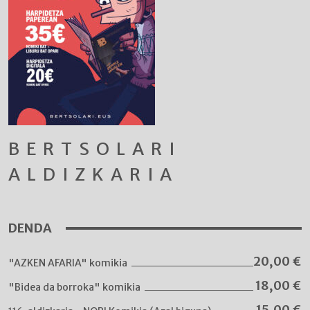
BERTSOLARI
ALDIZKARIA
DENDA
20,00
€
"AZKEN AFARIA" komikia
18,00
€
"Bidea da borroka" komikia
15,00
€