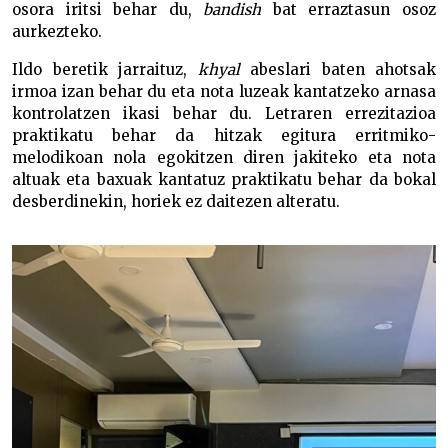
osora iritsi behar du,
bandish
bat erraztasun osoz
aurkezteko.
Ildo beretik jarraituz,
khyal
abeslari baten ahotsak
irmoa izan behar du eta nota luzeak kantatzeko arnasa
kontrolatzen ikasi behar du. Letraren errezitazioa
praktikatu behar da hitzak egitura erritmiko-
melodikoan nola egokitzen diren jakiteko eta nota
altuak eta baxuak kantatuz praktikatu behar da bokal
desberdinekin, horiek ez daitezen alteratu.