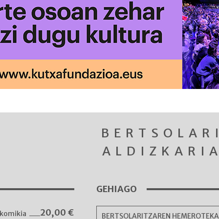
BERTSOLAR
ALDIZKARI
GEHIAGO
20,00
€
komikia
BERTSOLARITZAREN HEMEROTEK