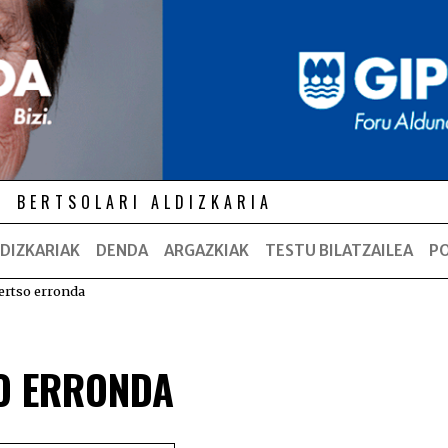
BERTSOLARI ALDIZKARIA
DIZKARIAK
DENDA
ARGAZKIAK
TESTU BILATZAILEA
P
ertso erronda
O ERRONDA