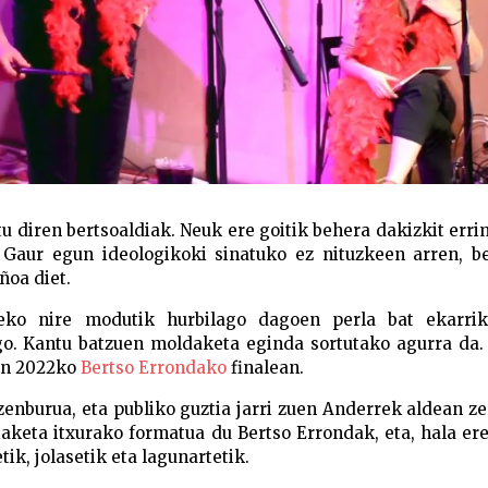
 diren bertsoaldiak. Neuk ere goitik behera dakizkit err
 Gaur egun ideologikoki sinatuko ez nituzkeen arren, be
ñoa diet.
tzeko nire modutik hurbilago dagoen perla bat ekarrik
ngo. Kantu batzuen moldaketa eginda sortutako agurra da
uen 2022ko
Bertso Errondako
finalean.
zenburua, eta publiko guztia jarri zuen Anderrek aldean 
aketa itxurako formatua du Bertso Errondak, eta, hala ere
ik, jolasetik eta lagunartetik.