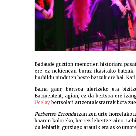
Badaude guztion memorien historiara pasatu
ere ez nekienean buruz ikasitako batzuk.
hurbildu ninduten beste batzuk ere bai. Kari
Baina gaur, bertsoa ulertzeko eta bizi
Batzuentzat, agian, ez da bertsoa ere iza
Ucelay
bertsolari artzentalestarrak bota z
Perbertso Erronda
izan zen urte horretako i
boaren koloreko, barrez lehertzeraino. Lehi
du lehiatik, gutxiago arautik eta asko umoret