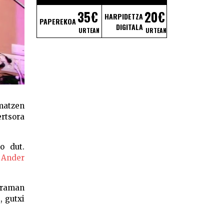
35€
20€
HARPIDETZA
PAPEREKOA
DIGITALA
URTEAN
URTEAN
imatzen
rtsora
o dut.
.
Ander
zeraman
, gutxi