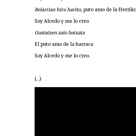
Belarrian hiru harito,
puto amo de la Herrik
Soy Alcedo y me lo creo
Gustatzen zaio batxata
El puto amo de la barraca
Soy Alcedo y me lo creo.
(…)