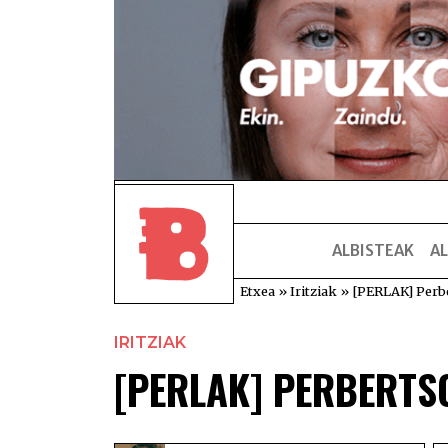
ALBISTEAK
AL
Etxea
»
Iritziak
»
[PERLAK] Perb
IRITZIAK
[PERLAK] PERBERTS