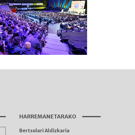
I
A
HARREMANETARAKO
Bertsolari Aldizkaria
A