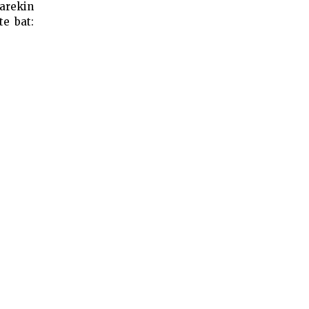
rarekin
te bat: