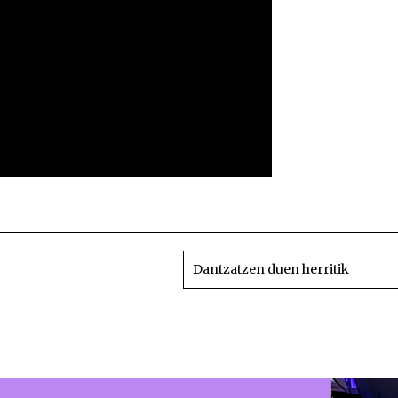
Perbertso e
Dantzatzen duen herritik