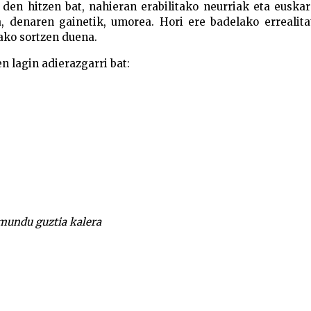
 den hitzen bat, nahieran erabilitako neurriak eta euska
a, denaren gainetik, umorea. Hori ere badelako errealita
rako sortzen duena.
 lagin adierazgarri bat:
 mundu guztia kalera