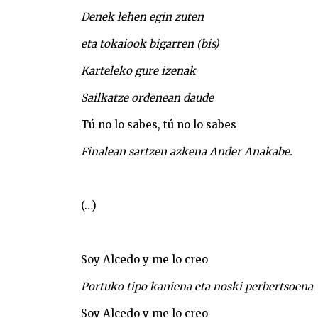
Denek lehen egin zuten
eta tokaiook bigarren (bis)
Karteleko gure izenak
Sailkatze ordenean daude
Tú no lo sabes, tú no lo sabes
Finalean sartzen azkena Ander Anakabe.
(…)
Soy Alcedo y me lo creo
Portuko tipo kaniena eta noski perbertsoena
Soy Alcedo y me lo creo