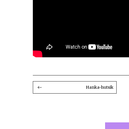
BIDALKETETAN
ZEHAR
Hanka-hutsik
NABIGATU