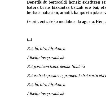
Denetik du bertsoaldi honek: existitzen ez
batera beste hizkuntza batzuk ere bai; et
bertsoa nahasian, arautik kanpo eta jolase
Osorik entzuteko modukoa da agurra. Hemen
(…)
Bat, bi, hiru hirukotea
Albeko inseparableak
Bat pasatzen bada, denak finalera
Bat ez bada pasatzen, pandemia bat sortu eta
Bat, bi, hiru hirukotea
Albeko inseparableak