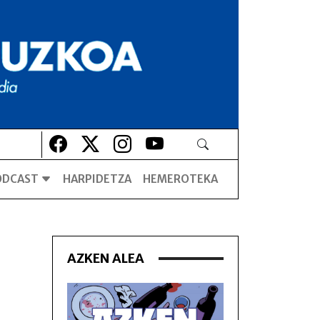
Lehio berrian irekiko da
Lehio berrian irekiko da
Lehio berrian irekiko da
Lehio berrian irekiko da
ODCAST
HARPIDETZA
HEMEROTEKA
AZKEN ALEA