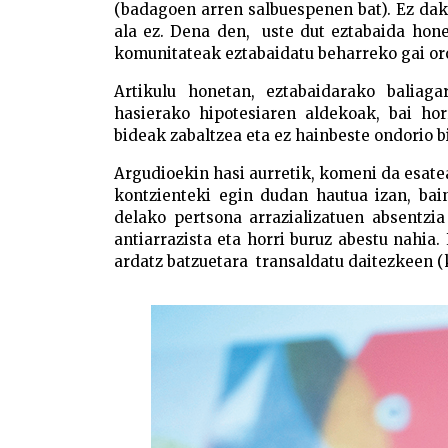
(badagoen arren salbuespenen bat). Ez daki
ala ez. Dena den, uste dut eztabaida honek
komunitateak eztabaidatu beharreko gai or
Artikulu honetan, eztabaidarako baliag
hasierako hipotesiaren aldekoak, bai h
bideak zabaltzea eta ez hainbeste ondorio bi
Argudioekin hasi aurretik, komeni da esatea
kontzienteki egin dudan hautua izan, bain
delako pertsona arrazializatuen absentzia
antiarrazista eta horri buruz abestu nahia
ardatz batzuetara transaldatu daitezkeen (k