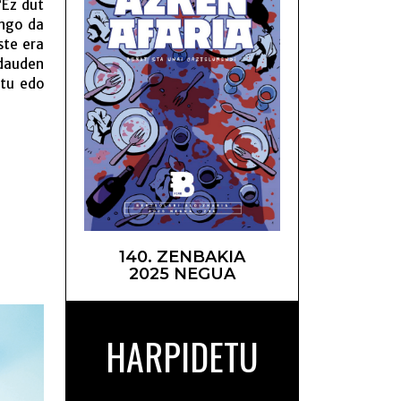
“Ez dut
ango da
ste era
 dauden
atu edo
140. ZENBAKIA
otsaz –
2025 NEGUA
HARPIDETU