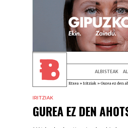
ALBISTEAK
AL
Etxea
»
Iritziak
»
Gurea ez den a
IRITZIAK
GUREA EZ DEN AHOT