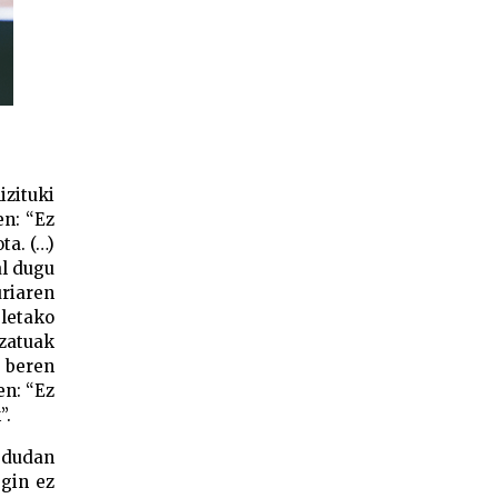
izituki
en: “Ez
ta. (…)
al dugu
uriaren
eletako
izatuak
 beren
en: “Ez
”.
u dudan
egin ez