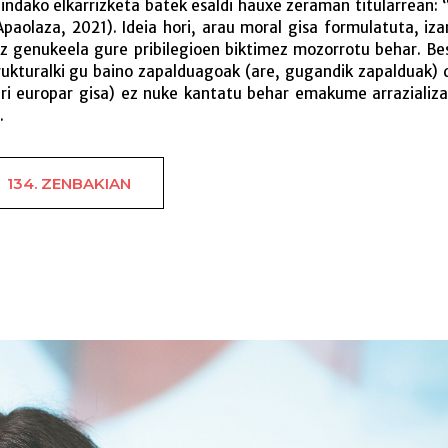
indako elkarrizketa batek esaldi hauxe zeraman titularrean: 
Apaolaza, 2021). Ideia hori, arau moral gisa formulatuta, iz
ez genukeela gure pribilegioen biktimez mozorrotu behar. Be
ukturalki gu baino zapalduagoak (are, gugandik zapalduak)
ri europar gisa) ez nuke kantatu behar emakume arrazializ
.
134. ZENBAKIAN
Gurea ez den ah