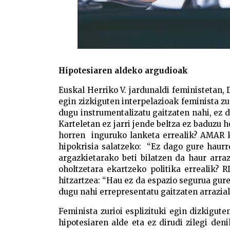
Hipotesiaren aldeko argudioak
Euskal Herriko V. jardunaldi feministetan, 
egin zizkiguten interpelazioak feminista zur
dugu instrumentalizatu gaitzaten nahi, ez 
Karteletan ez jarri jende beltza ez baduzu h
horren inguruko lanketa errealik? AMAR k
hipokrisia salatzeko: “Ez dago gure haurr
argazkietarako beti bilatzen da haur arraz
oholtzetara ekartzeko politika errealik? 
hitzartzea: “Hau ez da espazio segurua guretz
dugu nahi errepresentatu gaitzaten arrazia
Feminista zurioi esplizituki egin dizkigut
hipotesiaren alde eta ez dirudi zilegi deni