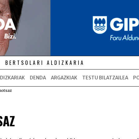
BERTSOLARI ALDIZKARIA
DIZKARIAK
DENDA
ARGAZKIAK
TESTU BILATZAILEA
P
hotsaz
SAZ