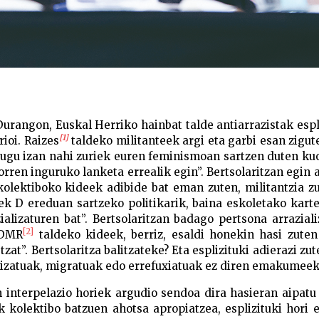
Durangon, Euskal Herriko hainbat talde antiarrazistak espl
[1]
ioi. Raizes
taldeko militanteek argi eta garbi esan zigut
dugu izan nahi zuriek euren feminismoan sartzen duten kuo
orren inguruko lanketa errealik egin”. Bertsolaritzan egin 
olektiboko kideek adibide bat eman zuten, militantzia z
ek D ereduan sartzeko politikarik, baina eskoletako kart
ializaturen bat”. Bertsolaritzan badago pertsona arrazial
[2]
RDMR
taldeko kideek, berriz, esaldi honekin hasi zuten
at”. Bertsolaritza balitzateke? Eta esplizituki adierazi zut
lizatuak, migratuak edo errefuxiatuak ez diren emakumeek
en interpelazio horiek argudio sendoa dira hasieran aipat
k kolektibo batzuen ahotsa apropiatzea, esplizituki hori 