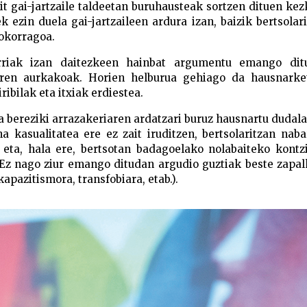
t gai-jartzaile taldeetan buruhausteak sortzen dituen ke
 ezin duela gai-jartzaileen ardura izan, baizik bertsolar
okorragoa.
arriak izan daitezkeen hainbat argumentu emango ditu
orren aurkakoak. Horien helburua gehiago da hausnarke
ribilak eta itxiak erdiestea.
 bereziki arrazakeriaren ardatzari buruz hausnartu dudala
a kasualitatea ere ez zait iruditzen, bertsolaritzan na
 eta, hala ere, bertsotan badagoelako nolabaiteko kontz
. Ez nago ziur emango ditudan argudio guztiak beste zapa
apazitismora, transfobiara, etab.).