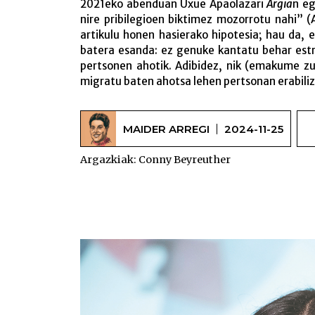
2021eko abenduan Uxue Apaolazari
Argia
n eg
nire pribilegioen biktimez mozorrotu nahi” (
artikulu honen hasierako hipotesia; hau da, 
batera esanda: ez genuke kantatu behar estr
pertsonen ahotik. Adibidez, nik (emakume zu
migratu baten ahotsa lehen pertsonan erabiliz
MAIDER ARREGI
2024-11-25
Argazkiak:
Conny Beyreuther