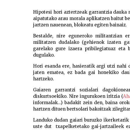
Hipotesi hori aztertzeak garrantzia dauka n
aipatutako arau morala aplikatzen baitut be
jartzen nauenean, blokeatu egiten bainaiz.
Bestalde, nire eguneroko militantzian 
militatzen dudalako (gehienok izaten gar
garelako gure izaera pribilegiatuaz eta 
dugulako.
Hori esanda ere, hasieratik argi utzi nahi
jaten ematea, ez bada gai honekiko dauk
hartzeko.
Gaiaren garrantzi sozialari dagokione
diskurtsoekiko. Nire ingurukoen iritzia (
Ah
informalak…) badakit zein den, baina orok
hartzen dituen bertsolari bakoitzak zilegit
Landuko dudan gaiari buruzko ikerketarik
uste dut txapelketetako gai-jartzaileek ez