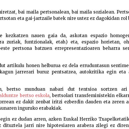
iretzat, bai maila pertsonalean, bai maila sozialean. Perts
rtsotan eta gai-jartzaile batek nire ustez ez dagokidan rol
ere kezkatzen nauen gaia da, askotan espazio homoge
a zuriak, funtzionalak, etab.) eta, espazio horietan, o
beste pertsona batzuen errepresentazioaren beharra sen
 dut artikulu honen helburua ez dela erruduntasun sentim
agun jarrerari buruz pentsatzea, autokritika egin eta 
an, bertso munduan nabari dut tentsioa sortzen ari
alduntze bertso eskola
, bertsolari transfeministekin elkar
orrean ez dakit zenbat iritzi ezberdin dauden eta zeren 
asunaren inguruko erabakiak.
 egin ez dudan arren, azken Euskal Herriko Txapelketati
 dituztela jarri nire hipotesiaren arabera zilegi ez dire