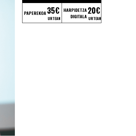
35€
20€
HARPIDETZA
PAPEREKOA
DIGITALA
URTEAN
URTEAN