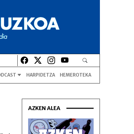
Lehio berrian irekiko da
Lehio berrian irekiko da
Lehio berrian irekiko da
Lehio berrian irekiko da
ODCAST
HARPIDETZA
HEMEROTEKA
AZKEN ALEA