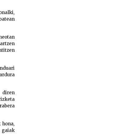
onalki,
 batean
neotan
hartzen
titzen
enduari
ardura
 diren
rizketa
arabera
k hona,
n gaiak