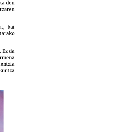
zka den
itzaren
t, bai
tarako
. Ez da
barmena
ientzia
lkuntza