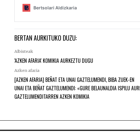
BERTAN AURKITUKO DUZU:
Albisteak
'AZKEN AFARIA' KOMIKIA AURKEZTU DUGU
Azken afaria
[AZKEN AFARIA] BEÑAT ETA UNAI GAZTELUMENDI, BIBA ZUEK-EN
UNAI ETA BEÑAT GAZTELUMENDI: «GURE BELAUNALDIA ISPILU AURR
GAZTELUMENDITARREN AZKEN KOMIKIA