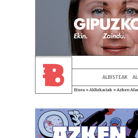
ALBISTEAK
AL
Etxea
»
Aldizkariak
»
Azken Afar