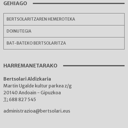
GEHIAGO
BERTSOLARITZAREN HEMEROTEKA
DOINUTEGIA
BAT-BATEKO BERTSOLARITZA
HARREMANETARAKO
Bertsolari Aldizkaria
Martin Ugalde kultur parkea z/g
20140 Andoain - Gipuzkoa
T:
688 827 545
administrazioa@bertsolari.eus