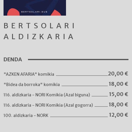
BERTSOLARI
ALDIZKARIA
DENDA
20,00
€
"AZKEN AFARIA" komikia
18,00
€
"Bidea da borroka" komikia
15,00
€
116. aldizkaria - NORI Komikia (Azal biguna)
18,00
€
116. aldizkaria - NORI Komikia (Azal gogorra)
12,00
€
100. aldizkaria - NORK