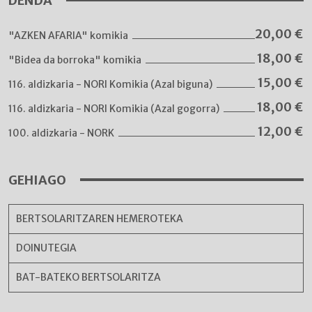
DENDA
20,00
€
"AZKEN AFARIA" komikia
18,00
€
"Bidea da borroka" komikia
15,00
€
116. aldizkaria - NORI Komikia (Azal biguna)
18,00
€
116. aldizkaria - NORI Komikia (Azal gogorra)
12,00
€
100. aldizkaria - NORK
GEHIAGO
BERTSOLARITZAREN HEMEROTEKA
DOINUTEGIA
BAT-BATEKO BERTSOLARITZA