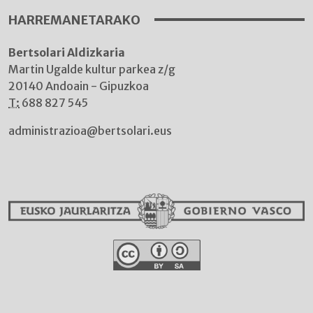
HARREMANETARAKO
Bertsolari Aldizkaria
Martin Ugalde kultur parkea z/g
20140 Andoain - Gipuzkoa
T:
688 827 545
administrazioa@bertsolari.eus