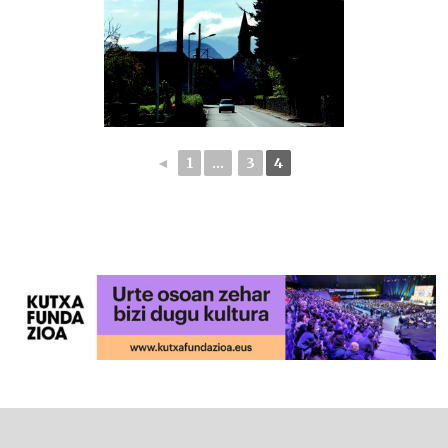
◄
1
...
3
4