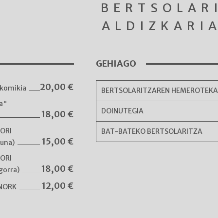
BERTSOLAR
ALDIZKARI
GEHIAGO
20,00
€
komikia
BERTSOLARITZAREN HEMEROTEK
ka"
DOINUTEGIA
18,00
€
NORI
BAT-BATEKO BERTSOLARITZA
15,00
€
guna)
NORI
18,00
€
gorra)
12,00
€
 NORK