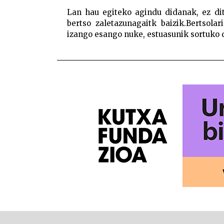
Lan hau egiteko agindu didanak, ez di
bertso zaletazunagaitk baizik.Bertsolar
izango esango nuke, estuasunik sortuko die