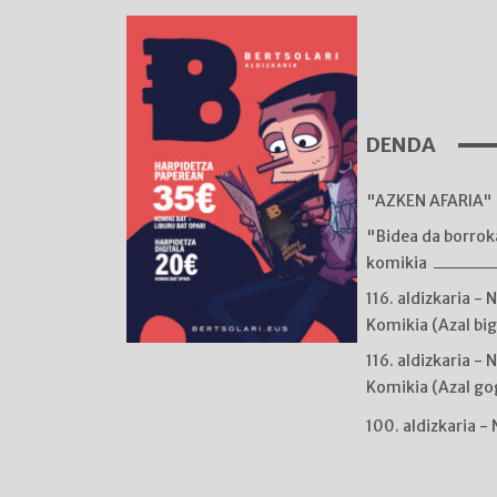
DENDA
"AZKEN AFARIA" 
"Bidea da borro
komikia
116. aldizkaria - 
Komikia (Azal bi
116. aldizkaria - 
Komikia (Azal go
100. aldizkaria -