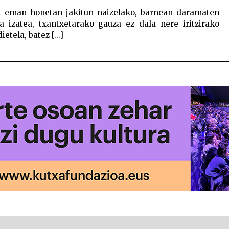
t eman honetan jakitun naizelako, barnean daramaten
ia izatea, txantxetarako gauza ez dala nere iritzirako
tela, batez [...]