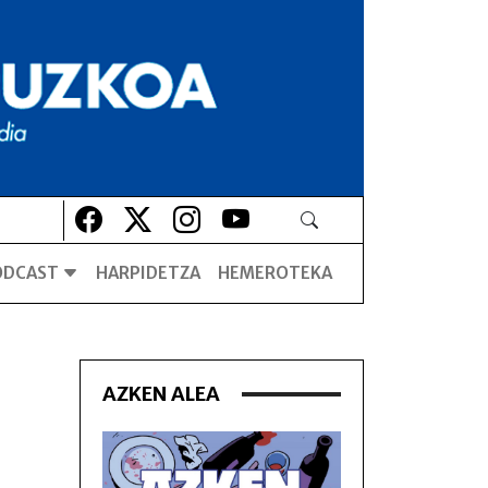
Lehio berrian irekiko da
Lehio berrian irekiko da
Lehio berrian irekiko da
Lehio berrian irekiko da
ODCAST
HARPIDETZA
HEMEROTEKA
AZKEN ALEA