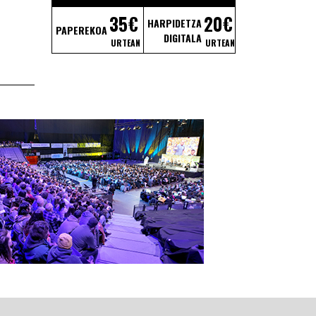
35€
20€
HARPIDETZA
PAPEREKOA
DIGITALA
URTEAN
URTEAN