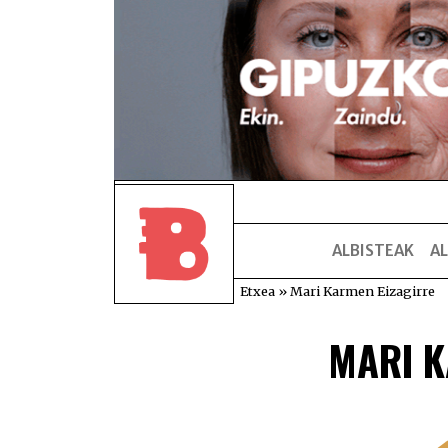
ALBISTEAK
AL
Etxea
»
Mari Karmen Eizagirre
MARI K