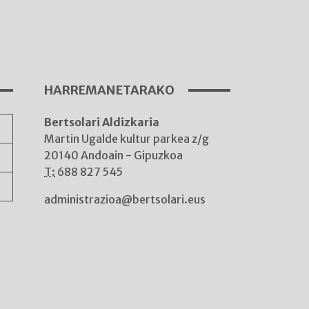
I
A
HARREMANETARAKO
Bertsolari Aldizkaria
A
Martin Ugalde kultur parkea z/g
20140 Andoain - Gipuzkoa
T:
688 827 545
administrazioa@bertsolari.eus