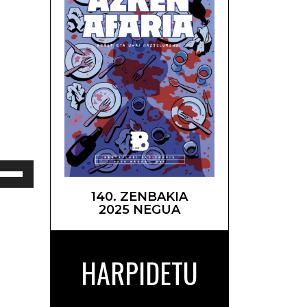
 Maia –
abili
ra/behera
140. ZENBAKIA
zi-
2025 NEGUA
klak
lumena
otzeko
HARPIDETU
o
isteko.