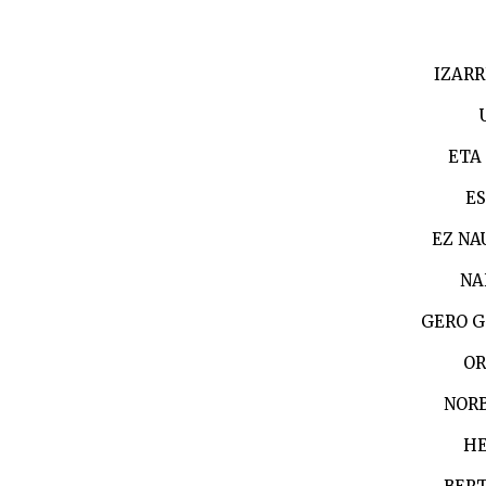
IZARR
ETA
ES
EZ NA
NA
GERO G
OR
NOR
HE