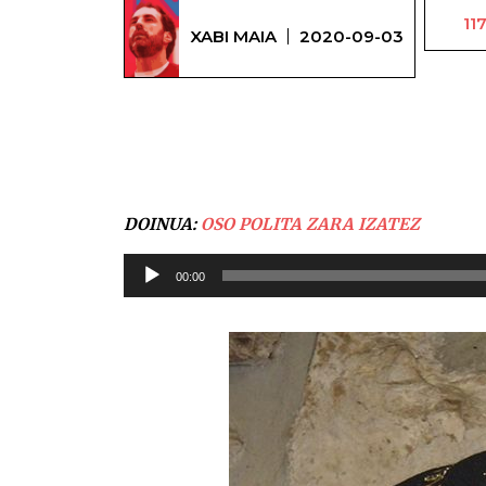
11
XABI MAIA
2020-09-03
DOINUA:
OSO POLITA ZARA IZATEZ
Soinu
00:00
erreproduzigailua