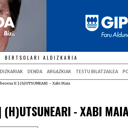
BERTSOLARI ALDIZKARIA
DIZKARIAK
DENDA
ARGAZKIAK
TESTU BILATZAILEA
P
rberena II ] (h)UTSUNEARI – Xabi Maia
] (H)UTSUNEARI - XABI MAI