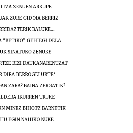
ITZA ZENUEN ARKUPE
UAK ZURE GIDOIA BERRIZ
RRIDAZTERIK BALUKE….
A “BETIKO”, GEHIEGI DELA
UK SINATUKO ZENUKE
RTZE BIZI DAUKANARENTZAT
R DIRA BERROGEI URTE?
AN ZARA? BAINA ZERGATIK?
LDERA IKURREN TRUKE
N MINEZ BIHOTZ BARNETIK
IHU EGIN NAHIKO NUKE