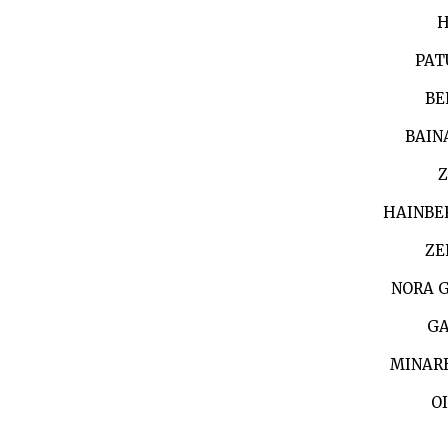
H
PAT
BE
BAIN
Z
HAINBE
ZE
NORA G
GA
MINARE
O