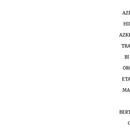
AZ
HI
AZK
TRA
BI
OR
ET
MA
BER