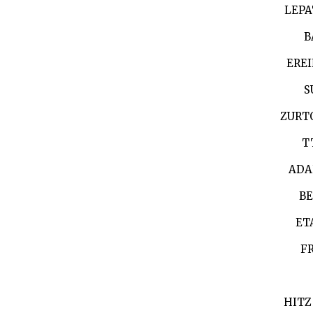
LEPA
B
ERE
S
ZURT
T
ADA
BE
ET
F
HITZ