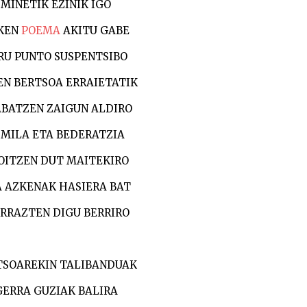
MINETIK EZINIK IGO
KEN
POEMA
AKITU GABE
RU PUNTO SUSPENTSIBO
EN BERTSOA ERRAIETATIK
BATZEN ZAIGUN ALDIRO
 MILA ETA BEDERATZIA
OITZEN DUT MAITEKIRO
A AZKENAK HASIERA BAT
RRAZTEN DIGU BERRIRO
TSOAREKIN TALIBANDUAK
GERRA GUZIAK BALIRA