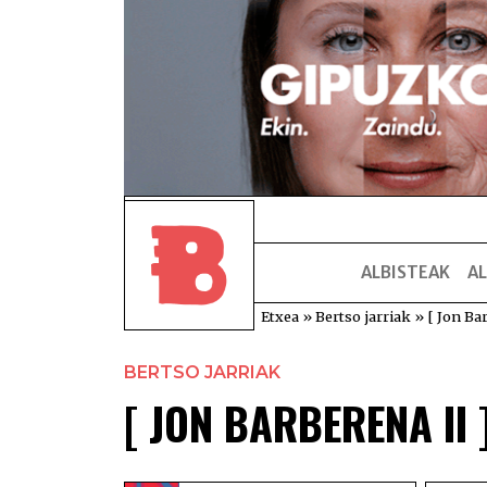
ALBISTEAK
AL
Etxea
»
Bertso jarriak
»
[ Jon Ba
BERTSO JARRIAK
[ JON BARBERENA II 