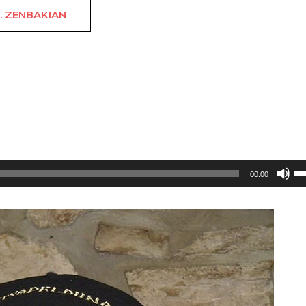
7. ZENBAKIAN
[ Jon Barberena II ] (h)UTSUNEARI – Xabi
Er
00:00
go
ge
te
bo
ig
ed
ja