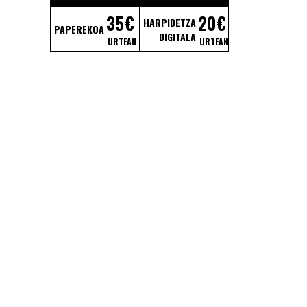
35€
20€
HARPIDETZA
PAPEREKOA
DIGITALA
URTEAN
URTEAN