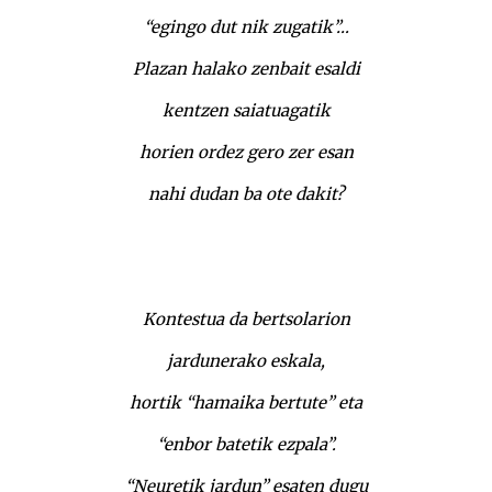
“egingo dut nik zugatik”…
Plazan halako zenbait esaldi
kentzen saiatuagatik
horien ordez gero zer esan
nahi dudan ba ote dakit?
Kontestua da bertsolarion
jardunerako eskala,
hortik “hamaika bertute” eta
“enbor batetik ezpala”.
“Neuretik jardun” esaten dugu