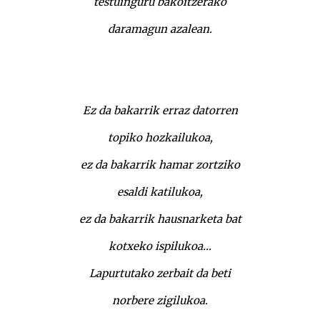
testuinguru bakoitzerako
daramagun azalean.
Ez da bakarrik erraz datorren
topiko hozkailukoa,
ez da bakarrik hamar zortziko
esaldi katilukoa,
ez da bakarrik hausnarketa bat
kotxeko ispilukoa…
Lapurtutako zerbait da beti
norbere zigilukoa.