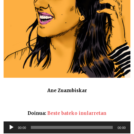
Ane Zuazubiskar
Doinua:
Beste bateko inularretan
Soinu
00:00
00:00
erreproduzigailua