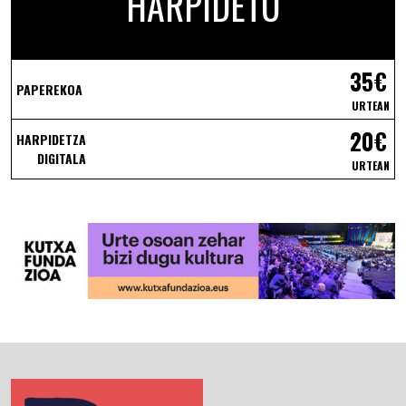
HARPIDETU
35€
PAPEREKOA
URTEAN
20€
HARPIDETZA
DIGITALA
URTEAN