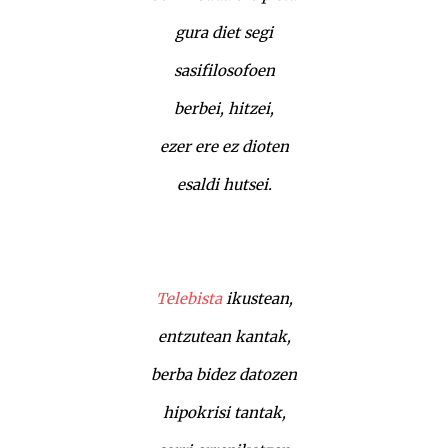
gura diet segi
sasifilosofoen
berbei, hitzei,
ezer ere ez dioten
esaldi hutsei.
Telebista
ikustean,
entzutean kantak,
berba bidez datozen
hipokrisi tantak,