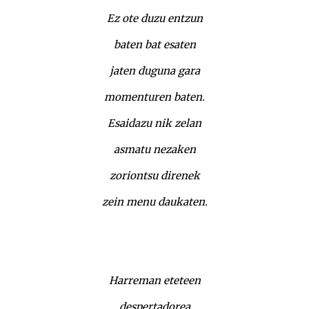
Ez ote duzu entzun
baten bat esaten
jaten duguna gara
momenturen baten.
Esaidazu nik zelan
asmatu nezaken
zoriontsu direnek
zein menu daukaten.
Harreman eteteen
despertadorea