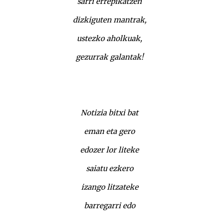
sarri errepikatzen
dizkiguten mantrak,
ustezko aholkuak,
gezurrak galantak!
Notizia bitxi bat
eman eta gero
edozer lor liteke
saiatu ezkero
izango litzateke
barregarri edo