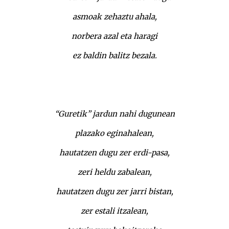
asmoak zehaztu ahala,
norbera azal eta haragi
ez baldin balitz bezala.
“Guretik” jardun nahi dugunean
plazako eginahalean,
hautatzen dugu zer erdi-pasa,
zeri heldu zabalean,
hautatzen dugu zer jarri bistan,
zer estali itzalean,