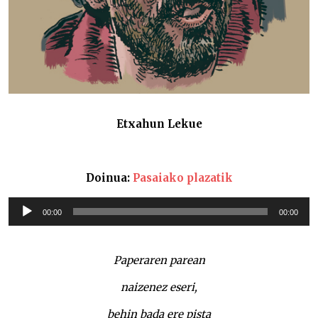
Etxahun Lekue
Doinua:
Pasaiako plazatik
Soinu
00:00
00:00
erreproduzigailua
Paperaren parean
naizenez eseri,
behin bada ere pista