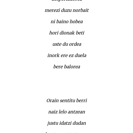
merezi duzu norbait
ni baino hobea
hori dionak beti
uste du ordea
inork ere ez duela
bere balorea
Orain sentitu berri
naiz lelo antzean
justu idatzi dudan