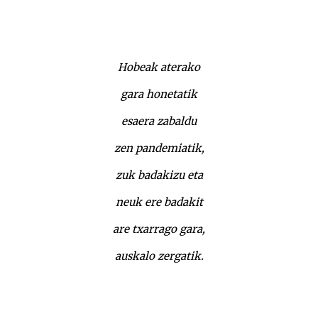
Hobeak aterako
gara honetatik
esaera zabaldu
zen pandemiatik,
zuk badakizu eta
neuk ere badakit
are txarrago gara,
auskalo zergatik.