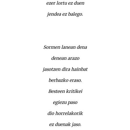
ezer lortu ez duen
jendea ez balego.
Sormen lanean dena
denean arazo
jasotzen dira hainbat
berbazko eraso.
Besteen kritikei
egiezu paso
dio horrelakorik
ez duenak jaso.