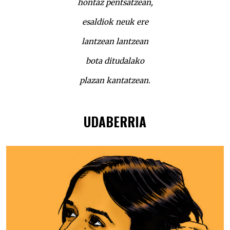
hontaz pentsatzean,
esaldiok neuk ere
lantzean lantzean
bota ditudalako
plazan kantatzean.
UDABERRIA