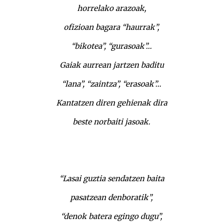
horrelako arazoak,
ofizioan bagara “haurrak”,
“bikotea”, “gurasoak”…
Gaiak aurrean jartzen baditu
“lana”, “zaintza”, “erasoak”…
Kantatzen diren gehienak dira
beste norbaiti jasoak.
“Lasai guztia sendatzen baita
pasatzean denboratik”,
“denok batera egingo dugu”,