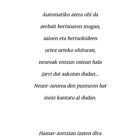
Automatiko atera ohi da
zerbait bertsoaren mugan,
saioen eta bertsokideen
urtez urteko ohituran,
neureak entzun ostean hala
jarri dut askotan dudan…
Neure-neurea den punturen bat
inoiz kantatu al dudan.
Hamar-zortzian izaten dira