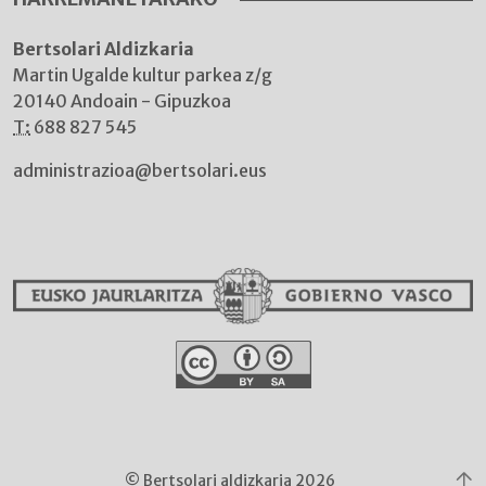
Bertsolari Aldizkaria
Martin Ugalde kultur parkea z/g
20140 Andoain - Gipuzkoa
T:
688 827 545
administrazioa@bertsolari.eus
© Bertsolari aldizkaria 2026