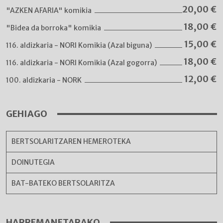
20,00
€
"AZKEN AFARIA" komikia
18,00
€
"Bidea da borroka" komikia
15,00
€
116. aldizkaria - NORI Komikia (Azal biguna)
18,00
€
116. aldizkaria - NORI Komikia (Azal gogorra)
12,00
€
100. aldizkaria - NORK
GEHIAGO
BERTSOLARITZAREN HEMEROTEKA
DOINUTEGIA
BAT-BATEKO BERTSOLARITZA
HARREMANETARAKO