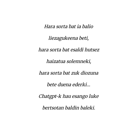
Hara sorta bat ia balio
liezagukeena beti,
hara sorta bat esaldi hutsez
haizatua solemneki,
hara sorta bat zuk diozuna
bete duena ederki…
Chatgpt-k hau esango luke
bertsotan baldin baleki.
Hobe isilik