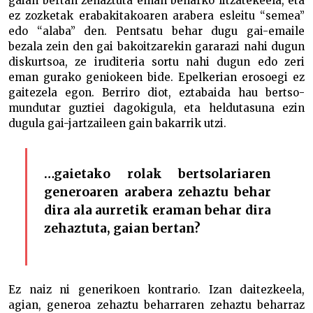
gaian bertan zehaztuta eman beharko litzatekeela, eta
ez zozketak erabakitakoaren arabera esleitu “semea”
edo “alaba” den. Pentsatu behar dugu gai-emaile
bezala zein den gai bakoitzarekin gararazi nahi dugun
diskurtsoa, ze iruditeria sortu nahi dugun edo zeri
eman gurako geniokeen bide. Epelkerian erosoegi ez
gaitezela egon. Berriro diot, eztabaida hau bertso-
mundutar guztiei dagokigula, eta heldutasuna ezin
dugula gai-jartzaileen gain bakarrik utzi.
…gaietako rolak bertsolariaren
generoaren arabera zehaztu behar
dira ala aurretik eraman behar dira
zehaztuta, gaian bertan?
Ez naiz ni generikoen kontrario. Izan daitezkeela,
agian, generoa zehaztu beharraren zehaztu beharraz