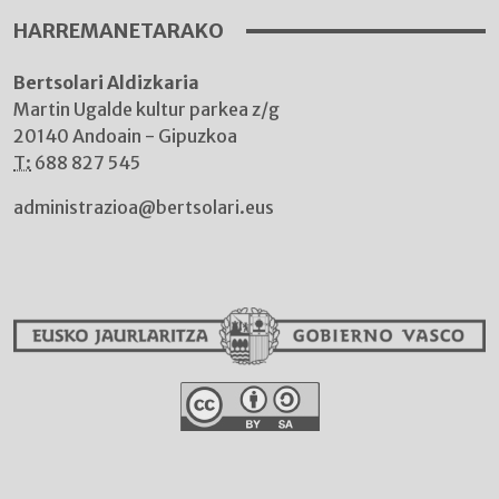
HARREMANETARAKO
Bertsolari Aldizkaria
Martin Ugalde kultur parkea z/g
20140 Andoain - Gipuzkoa
T:
688 827 545
administrazioa@bertsolari.eus