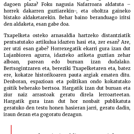
dagoen plaza? Foku nagusia Nafarroara aldatuta –
horrek dakarren guztiarekin–, eta oholtza gaineko
bistako aldaketarekin. Behar baino beranduago iritsi
den aldaketa, esan gabe doa.
Txapelketa osteko arnasaldia hartzeko distantziatik
pentsatutako artikulua idazten hasi eta, zer esan? Are,
zer utzi esan gabe? Horrexegatik ekarri gura izan dut
Lujanbioren agurra, idazteko ariketa guztian zehar
alboan, parean edo buruan izan dudalako.
Bertsogintzaren eta, bereziki Txapelketaren eta, batez
ere, kokatze historikoaren pauta argiak ematen ditu.
Denboran, espazioan eta politikan ondo kokatutako
goitik beherako bertsoa. Hargatik izan dut buruan eta
ziur naiz arrastoak geratu direla lerroarteetan.
Hargatik gura izan dut hor nonbait publikatuta
geratuko den testu honen hasieran jarri, geratu dadin,
iraun dezan eta gogoratu dezagun.