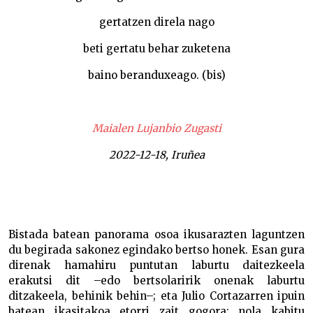
gertatzen direla nago
beti gertatu behar zuketena
baino beranduxeago. (bis)
Maialen Lujanbio Zugasti
2022-12-18, Iruñea
Bistada batean panorama osoa ikusarazten laguntzen
du begirada sakonez egindako bertso honek. Esan gura
direnak hamahiru puntutan laburtu daitezkeela
erakutsi dit –edo bertsolaririk onenak laburtu
ditzakeela, behinik behin–; eta Julio Cortazarren ipuin
batean ikasitakoa etorri zait gogora: nola kabitu