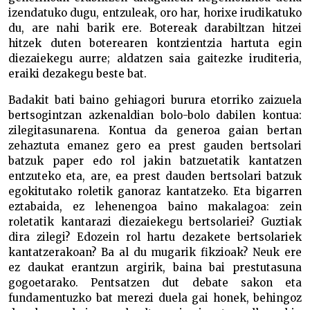
izendatuko dugu, entzuleak, oro har, horixe irudikatuko
du, are nahi barik ere. Botereak darabiltzan hitzei
hitzek duten boterearen kontzientzia hartuta egin
diezaiekegu aurre; aldatzen saia gaitezke iruditeria,
eraiki dezakegu beste bat.
Badakit bati baino gehiagori burura etorriko zaizuela
bertsogintzan azkenaldian bolo-bolo dabilen kontua:
zilegitasunarena. Kontua da generoa gaian bertan
zehaztuta emanez gero ea prest gauden bertsolari
batzuk paper edo rol jakin batzuetatik kantatzen
entzuteko eta, are, ea prest dauden bertsolari batzuk
egokitutako roletik ganoraz kantatzeko. Eta bigarren
eztabaida, ez lehenengoa baino makalagoa: zein
roletatik kantarazi diezaiekegu bertsolariei? Guztiak
dira zilegi? Edozein rol hartu dezakete bertsolariek
kantatzerakoan? Ba al du mugarik fikzioak? Neuk ere
ez daukat erantzun argirik, baina bai prestutasuna
gogoetarako. Pentsatzen dut debate sakon eta
fundamentuzko bat merezi duela gai honek, behingoz