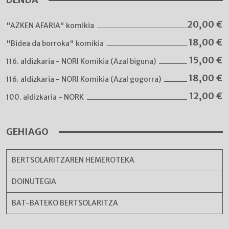
20,00
€
"AZKEN AFARIA" komikia
18,00
€
"Bidea da borroka" komikia
15,00
€
116. aldizkaria - NORI Komikia (Azal biguna)
18,00
€
116. aldizkaria - NORI Komikia (Azal gogorra)
12,00
€
100. aldizkaria - NORK
GEHIAGO
BERTSOLARITZAREN HEMEROTEKA
DOINUTEGIA
BAT-BATEKO BERTSOLARITZA