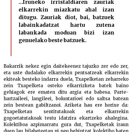
…Iruneko irristaldiaren zauriak
elkarrekin miazkatu ahal izan
ditugu. Zauriak diot, bai, batzuek
labainkadatzat hartu zutena
labankada moduan bizi izan
genuelako beste batzuek.
Bakarrik nekez egin daitekeenez tajuzko zer edo zer,
eta uste dudalako elkarrekin pentsatzeak elkarrekin
ekiteak besteko indarra duela, Txapelketan zeharreko
zein Txapelketa osteko elkarrizketa batek baino
gehiagok ere ematen ditu argia eta babesa. Parte-
hartzaileei, langileei, boluntarioei edo saltsa batean
zein bestean gabiltzanoi. Ariketa hau ere horixe da:
Txapelketan sentitutakoak eta elkarrekin
gogoetatutakoak testu idatzira ekartzeko ahalegina.
Kolektiboa azpimarratu gura dut, Txapelketak iraun
duen lau hilabeteetan ni neu behintzat kolektibo baten