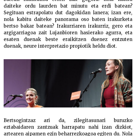
daiteke ordu laurden bat minutu eta erdi batean?
Segituan estrapolatu dut dagokidan lanera; izan ere,
nola kabitu daiteke panorama oso baten irakurketa
bertso bakar batean? Irakurriaren irakurriz, gero eta
argigarriagoa zait Lujanbioren hasierako agurra, eta
esaten duenak beste eraikitzen duenez entzuten
duenak, neure interpretazio propiotik heldu diot.
Bertsogintzaz ari da, zilegitasunari buruzko
eztabaidaren zantzuak harrapatu nahi izan dizkiot,
artearen aipamen ezin beharrezkoagoa egiten du. Nola