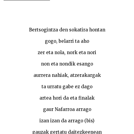
Apunte kolektibo batzuk, txapelketaz eta beste
Bertsogintza den sokatira hontan
gogo, belarri ta aho
zer eta nola, nork eta nori
non eta nondik esango
aurrera nahiak, atzerakargak
ta urratu gabe ez dago
artea hori da eta finalak
gaur Nafarroa arrago
izan izan da arrago (bis)
gauzak gertatu daitezkeenean