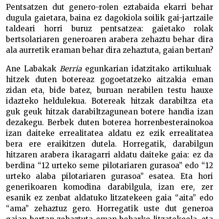
Pentsatzen dut genero-rolen eztabaida ekarri behar
dugula gaietara, baina ez dagokiola soilik gai-jartzaile
taldeari horri buruz pentsatzea: gaietako rolak
bertsolariaren generoaren arabera zehaztu behar dira
ala aurretik eraman behar dira zehaztuta, gaian bertan?
Ane Labakak
Berria
egunkarian idatzitako artikuluak
hitzek duten botereaz gogoetatzeko aitzakia eman
zidan eta, bide batez, buruan nerabilen testu hauxe
idazteko heldulekua. Botereak hitzak darabiltza eta
guk geuk hitzak darabiltzagunean botere handia izan
dezakegu. Berbek duten boterea horrenbesterainokoa
izan daiteke errealitatea aldatu ez ezik errealitatea
bera ere eraikitzen dutela. Horregatik, darabilgun
hitzaren arabera ikaragarri aldatu daiteke gaia: ez da
berdina “12 urteko seme pilotariaren gurasoa” edo “12
urteko alaba pilotariaren gurasoa” esatea. Eta hori
generikoaren komodina darabilgula, izan ere, zer
esanik ez zenbat aldatuko litzatekeen gaia “aita” edo
“ama” zehaztuz gero. Horregatik uste dut generoa