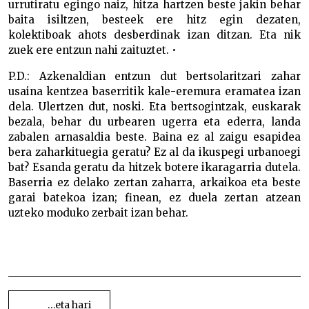
urrutiratu egingo naiz, hitza hartzen beste jakin behar
baita isiltzen, besteek ere hitz egin dezaten,
kolektiboak ahots desberdinak izan ditzan. Eta nik
zuek ere entzun nahi zaituztet.
•
P.D.: Azkenaldian entzun dut bertsolaritzari zahar
usaina kentzea baserritik kale-eremura eramatea izan
dela. Ulertzen dut, noski. Eta bertsogintzak, euskarak
bezala, behar du urbearen ugerra eta ederra, landa
zabalen arnasaldia beste. Baina ez al zaigu esapidea
bera zaharkituegia geratu? Ez al da ikuspegi urbanoegi
bat? Esanda geratu da hitzek botere ikaragarria dutela.
Baserria ez delako zertan zaharra, arkaikoa eta beste
garai batekoa izan; finean, ez duela zertan atzean
uzteko moduko zerbait izan behar.
Apunte kolektibo batzuk Apunte kolektibo batzuk
Apunte kolektibo batzuk Apunte kolektibo batzuk
BIDALKETETAN
ZEHAR
…eta hari