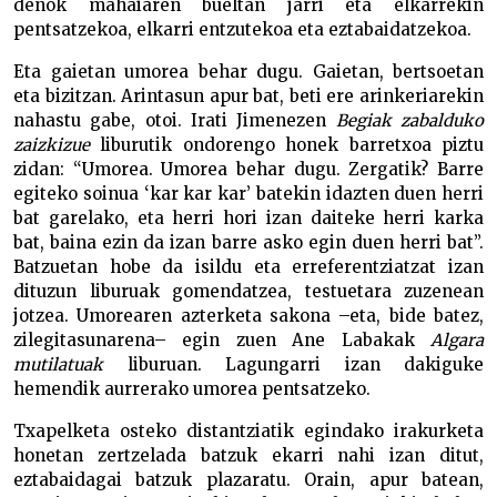
denok mahaiaren bueltan jarri eta elkarrekin
pentsatzekoa, elkarri entzutekoa eta eztabaidatzekoa.
Eta gaietan umorea behar dugu. Gaietan, bertsoetan
eta bizitzan. Arintasun apur bat, beti ere arinkeriarekin
nahastu gabe, otoi. Irati Jimenezen
Begiak zabalduko
zaizkizue
liburutik ondorengo honek barretxoa piztu
zidan: “Umorea. Umorea behar dugu. Zergatik? Barre
egiteko soinua ‘kar kar kar’ batekin idazten duen herri
bat garelako, eta herri hori izan daiteke herri karka
bat, baina ezin da izan barre asko egin duen herri bat”.
Batzuetan hobe da isildu eta erreferentziatzat izan
dituzun liburuak gomendatzea, testuetara zuzenean
jotzea. Umorearen azterketa sakona –eta, bide batez,
zilegitasunarena– egin zuen Ane Labakak
Algara
mutilatuak
liburuan. Lagungarri izan dakiguke
hemendik aurrerako umorea pentsatzeko.
Txapelketa osteko distantziatik egindako irakurketa
honetan zertzelada batzuk ekarri nahi izan ditut,
eztabaidagai batzuk plazaratu. Orain, apur batean,