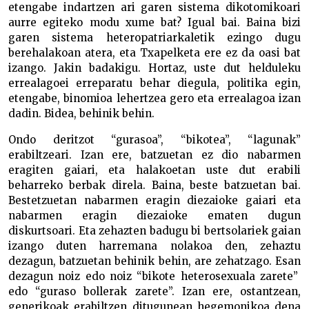
etengabe indartzen ari garen sistema dikotomikoari
aurre egiteko modu xume bat? Igual bai. Baina bizi
garen sistema heteropatriarkaletik ezingo dugu
berehalakoan atera, eta Txapelketa ere ez da oasi bat
izango. Jakin badakigu. Hortaz, uste dut helduleku
errealagoei erreparatu behar diegula, politika egin,
etengabe, binomioa lehertzea gero eta errealagoa izan
dadin. Bidea, behinik behin.
Ondo deritzot “gurasoa”, “bikotea”, “lagunak”
erabiltzeari. Izan ere, batzuetan ez dio nabarmen
eragiten gaiari, eta halakoetan uste dut erabili
beharreko berbak direla. Baina, beste batzuetan bai.
Bestetzuetan nabarmen eragin diezaioke gaiari eta
nabarmen eragin diezaioke ematen dugun
diskurtsoari. Eta zehazten badugu bi bertsolariek gaian
izango duten harremana nolakoa den, zehaztu
dezagun, batzuetan behinik behin, are zehatzago. Esan
dezagun noiz edo noiz “bikote heterosexuala zarete”
edo “guraso bollerak zarete”. Izan ere, ostantzean,
generikoak erabiltzen ditugunean hegemonikoa dena