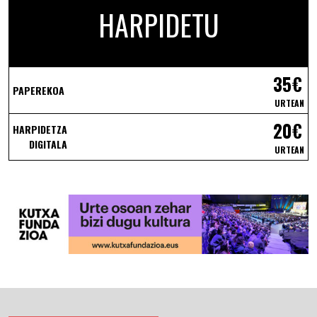
HARPIDETU
35€
PAPEREKOA
URTEAN
20€
HARPIDETZA
DIGITALA
URTEAN