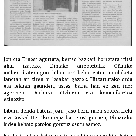
Jon eta Ernest agurtuta, bertso bazkari horretara iritsi
ahal izateko, Dimako aireportutik Oñatiko
unibertsitatera gure bila etorri behar zuten antolaketa
lanetan ari ziren bi lesakar gaztek. Hitzartutako ordu
eta lekuan geunden, ustez, baina han ez zen inor
agertzen. Denbora aitzinera eta komunikazioa
ezinezko.
Liburu denda batera joan, jaso berri nuen sobrea ireki
eta Euskal Herriko mapa bat erosi genuen, Dimarako
bidea behatz potoloa goratuz osatu asmoz.
Ez dakit lehen kotxearekin edo bigarrenarekin, baina