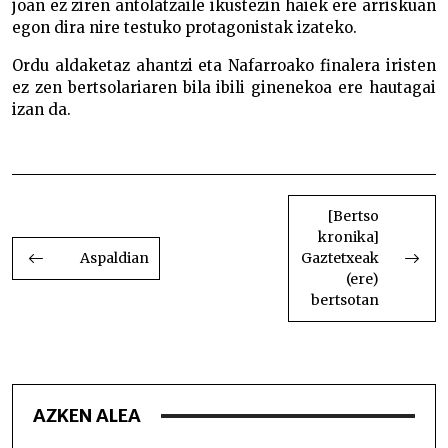
joan ez ziren antolatzaile ikustezin haiek ere arriskuan
egon dira nire testuko protagonistak izateko.
Ordu aldaketaz ahantzi eta Nafarroako finalera iristen
ez zen bertsolariaren bila ibili ginenekoa ere hautagai
izan da.
Dimako aireportua
BIDALKETETAN
ZEHAR
[Bertso
kronika]
NABIGATU
Aspaldian
Gaztetxeak
(ere)
bertsotan
AZKEN ALEA