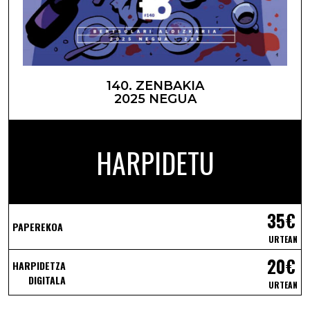
140. ZENBAKIA
2025 NEGUA
HARPIDETU
35€
PAPEREKOA
URTEAN
20€
HARPIDETZA
DIGITALA
URTEAN