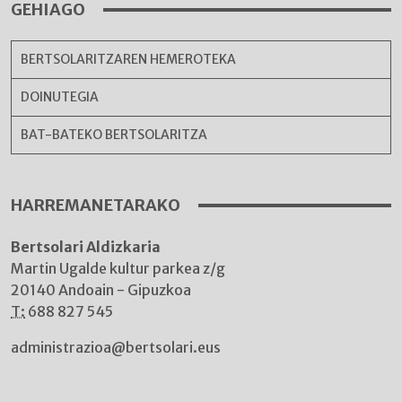
GEHIAGO
BERTSOLARITZAREN HEMEROTEKA
DOINUTEGIA
BAT-BATEKO BERTSOLARITZA
HARREMANETARAKO
Bertsolari Aldizkaria
Martin Ugalde kultur parkea z/g
20140 Andoain - Gipuzkoa
T:
688 827 545
administrazioa@bertsolari.eus