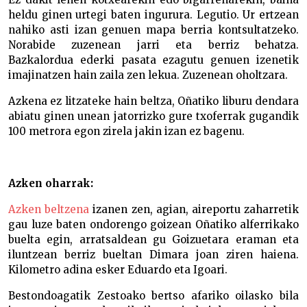
heldu ginen urtegi baten ingurura. Legutio. Ur ertzean
nahiko asti izan genuen mapa berria kontsultatzeko.
Norabide zuzenean jarri eta berriz behatza.
Bazkalordua ederki pasata ezagutu genuen izenetik
imajinatzen hain zaila zen lekua. Zuzenean oholtzara.
Azkena ez litzateke hain beltza, Oñatiko liburu dendara
abiatu ginen unean jatorrizko gure txoferrak gugandik
100 metrora egon zirela jakin izan ez bagenu.
Azken oharrak:
Azken beltzena
izanen zen, agian, aireportu zaharretik
gau luze baten ondorengo goizean Oñatiko alferrikako
buelta egin, arratsaldean gu Goizuetara eraman eta
iluntzean berriz bueltan Dimara joan ziren haiena.
Kilometro adina esker Eduardo eta Igoari.
Bestondoagatik Zestoako bertso afariko oilasko bila