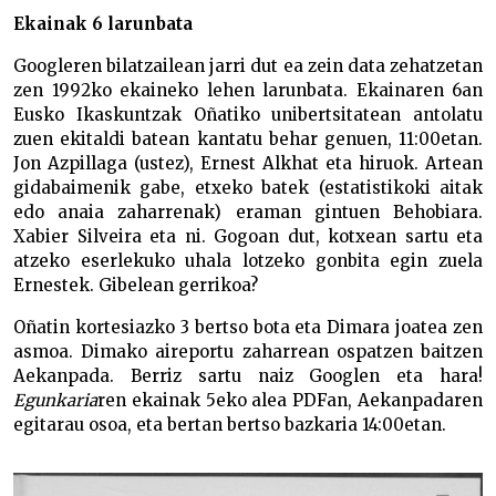
Ekainak 6 larunbata
Googleren bilatzailean jarri dut ea zein data zehatzetan
zen 1992ko ekaineko lehen larunbata. Ekainaren 6an
Eusko Ikaskuntzak Oñatiko unibertsitatean antolatu
zuen ekitaldi batean kantatu behar genuen, 11:00etan.
Jon Azpillaga (ustez), Ernest Alkhat eta hiruok. Artean
gidabaimenik gabe, etxeko batek (estatistikoki aitak
edo anaia zaharrenak) eraman gintuen Behobiara.
Xabier Silveira eta ni. Gogoan dut, kotxean sartu eta
atzeko eserlekuko uhala lotzeko gonbita egin zuela
Ernestek. Gibelean gerrikoa?
Oñatin kortesiazko 3 bertso bota eta Dimara joatea zen
asmoa. Dimako aireportu zaharrean ospatzen baitzen
Aekanpada. Berriz sartu naiz Googlen eta hara!
Egunkaria
ren ekainak 5eko alea PDFan, Aekanpadaren
egitarau osoa, eta bertan bertso bazkaria 14:00etan.