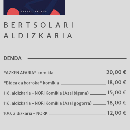
BERTSOLARI
ALDIZKARIA
DENDA
20,00
€
"AZKEN AFARIA" komikia
18,00
€
"Bidea da borroka" komikia
15,00
€
116. aldizkaria - NORI Komikia (Azal biguna)
18,00
€
116. aldizkaria - NORI Komikia (Azal gogorra)
12,00
€
100. aldizkaria - NORK