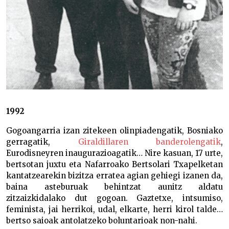
1992
Gogoangarria izan zitekeen olinpiadengatik, Bosniako
gerragatik,
Giraldillaren banderolengatik
,
Eurodisneyren inaugurazioagatik… Nire kasuan, 17 urte,
bertsotan juxtu eta Nafarroako Bertsolari Txapelketan
kantatzearekin bizitza erratea agian gehiegi izanen da,
baina asteburuak behintzat aunitz aldatu
zitzaizkidalako dut gogoan. Gaztetxe, intsumiso,
feminista, jai herrikoi, udal, elkarte, herri kirol talde…
bertso saioak antolatzeko boluntarioak non-nahi.