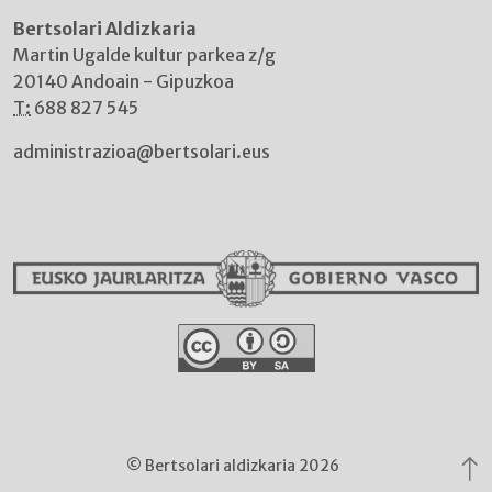
Bertsolari Aldizkaria
Martin Ugalde kultur parkea z/g
20140 Andoain - Gipuzkoa
T:
688 827 545
administrazioa@bertsolari.eus
© Bertsolari aldizkaria 2026