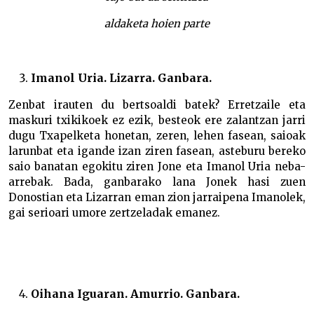
aldaketa hoien parte
Imanol Uria. Lizarra. Ganbara.
Zenbat irauten du bertsoaldi batek? Erretzaile eta
maskuri txikikoek ez ezik, besteok ere zalantzan jarri
dugu Txapelketa honetan, zeren, lehen fasean, saioak
larunbat eta igande izan ziren fasean, asteburu bereko
saio banatan egokitu ziren Jone eta Imanol Uria neba-
arrebak. Bada, ganbarako lana Jonek hasi zuen
Donostian eta Lizarran eman zion jarraipena Imanolek,
gai serioari umore zertzeladak emanez.
Oihana Iguaran. Amurrio. Ganbara.