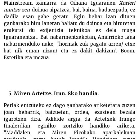
Mainstream xamarra da Oihana Iguaranen
Xorieri
mintzo zen
doinua aipatzea, bai, baina, badaezpada, ez
dadila esan gabe geratu. Egin behar izan dituen
ganbarako hiru lanetan baliatu du doinua eta hiruretan
erakutsi du exijentzia teknikoa ez dela muga
Iguaranentzat. Bat nabarmentzekotan, Amurrioko lana
nabarmenduko nuke, “hormak zuk pagatu arren/ etxe
bat nik eman nizun/ eta ez dakit dakizun”. Boom.
Estetika eta mezua.
Miren Artetxe. Irun. 8ko handia.
Perlak entzuteko ez dago ganbarako ariketetara zuzen
joan beharrik, batzuetan, ordea, ezustean bezala
igarotzen dira. Adibide argia da Artetxek Irungo
finalerdian eginiko zortziko handiko ariketa.
“Maddalen eta Miren Ficobako aparkalekuan