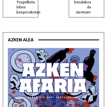
Txapelketa
bezalakoa
lehen
da
kanporaketan
niretzat»
AZKEN ALEA