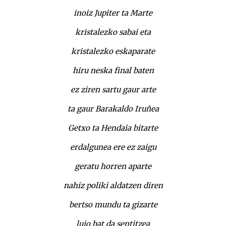
inoiz Jupiter ta Marte
kristalezko sabai eta
kristalezko eskaparate
hiru neska final baten
ez ziren sartu gaur arte
ta gaur Barakaldo Iruñea
Getxo ta Hendaia bitarte
erdalgunea ere ez zaigu
geratu horren aparte
nahiz poliki aldatzen diren
bertso mundu ta gizarte
lujo bat da sentitzea