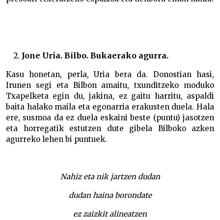
Jone Uria. Bilbo. Bukaerako agurra.
Kasu honetan, perla, Uria bera da. Donostian hasi,
Irunen segi eta Bilbon amaitu, txunditzeko moduko
Txapelketa egin du, jakina, ez gaitu harritu, aspaldi
baita halako maila eta egonarria erakusten duela. Hala
ere, susmoa da ez duela eskaini beste (puntu) jasotzen
eta horregatik estutzen dute gibela Bilboko azken
agurreko lehen bi puntuek.
Nahiz eta nik jartzen dudan
dudan haina borondate
ez zaizkit alineatzen