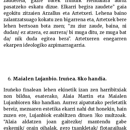
zaudetela, gazte batek Irundik Hendaiara autoz
pasatzeko eskatu dizue. Elkarri begira zaudete” gaia
egokitu zitzaien Arzallus eta Artetxeri. Lehena baino
zalantzatsuago kokatu zen bigarrena eta, Artetxek bere
lehen bertsoan bota zuen; “zu ziur zaude, baina, ni
dudan/ ez atzera, ez aurrera/ bi muga ditu, ze muga bat
da/ nik duda egitea bera”. Artetxeren enegarren
ekarpen ideologiko azpimarragarria.
Maialen Lujanbio. Iruñea. 8ko handia.
Iruñeko finalean lehen ekinetik izan zen harribitxiak
non bildua, esaterako, Alaia Martin eta Maialen
Lujanbioren 8ko handian. Aurrez aipatutako perletatik
bereiz, mezuaren estetika ekarri nahi dut honekin, hain
zuzen ere, Lujanbiok erabiltzen dituen 3ko multzoak.
“Alaia aldatzen joan gaitezke/ mantendu gabe
eskemik/ orain oihalak, gero txankletak/ flotagailuak