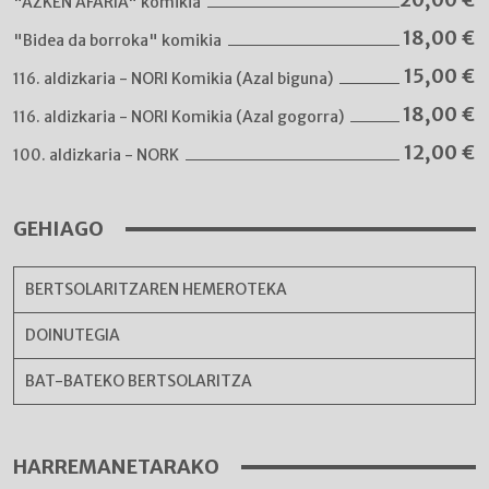
"AZKEN AFARIA" komikia
18,00
€
"Bidea da borroka" komikia
15,00
€
116. aldizkaria - NORI Komikia (Azal biguna)
18,00
€
116. aldizkaria - NORI Komikia (Azal gogorra)
12,00
€
100. aldizkaria - NORK
GEHIAGO
BERTSOLARITZAREN HEMEROTEKA
DOINUTEGIA
BAT-BATEKO BERTSOLARITZA
HARREMANETARAKO