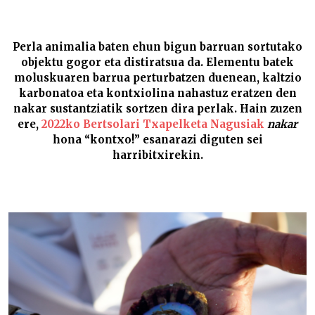
#BTN22 Perlak –
Perla animalia baten ehun bigun barruan sortutako
objektu gogor eta distiratsua da. Elementu batek
moluskuaren barrua perturbatzen duenean, kaltzio
karbonatoa eta kontxiolina nahastuz eratzen den
nakar sustantziatik sortzen dira perlak. Hain zuzen
ere,
2022ko Bertsolari Txapelketa Nagusiak
nakar
hona “kontxo!” esanarazi diguten sei
harribitxirekin.