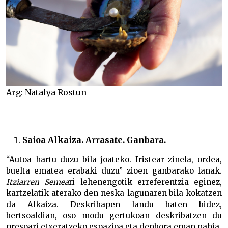
Arg: Natalya Rostun
Saioa Alkaiza. Arrasate. Ganbara.
“Autoa hartu duzu bila joateko. Iristear zinela, ordea,
buelta ematea erabaki duzu” zioen ganbarako lanak.
Itziarren Semea
ri lehenengotik erreferentzia eginez,
kartzelatik aterako den neska-lagunaren bila kokatzen
da Alkaiza. Deskribapen landu baten bidez,
bertsoaldian, oso modu gertukoan deskribatzen du
presoari etxeratzeko espazioa eta denbora eman nahia.