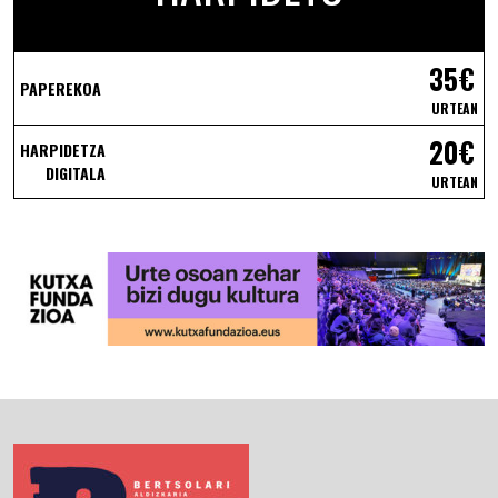
35€
PAPEREKOA
URTEAN
20€
HARPIDETZA
DIGITALA
URTEAN