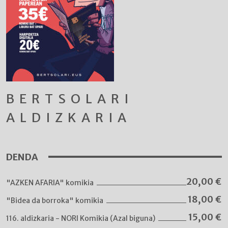
BERTSOLARI
ALDIZKARIA
DENDA
20,00
€
"AZKEN AFARIA" komikia
18,00
€
"Bidea da borroka" komikia
15,00
€
116. aldizkaria - NORI Komikia (Azal biguna)