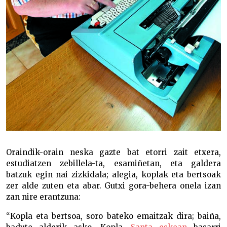
Oraindik-orain neska gazte bat etorri zait etxera,
estudiatzen zebillela-ta, esamiñetan, eta galdera
batzuk egin nai zizkidala; alegia, koplak eta bertsoak
zer alde zuten eta abar. Gutxi gora-behera onela izan
zan nire erantzuna:
“Kopla eta bertsoa, soro bateko emaitzak dira; baiña,