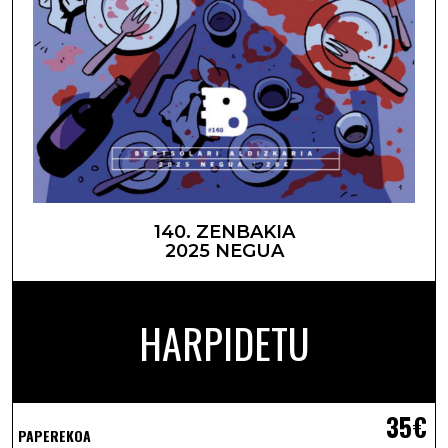
140. ZENBAKIA
2025 NEGUA
HARPIDETU
35€
PAPEREKOA