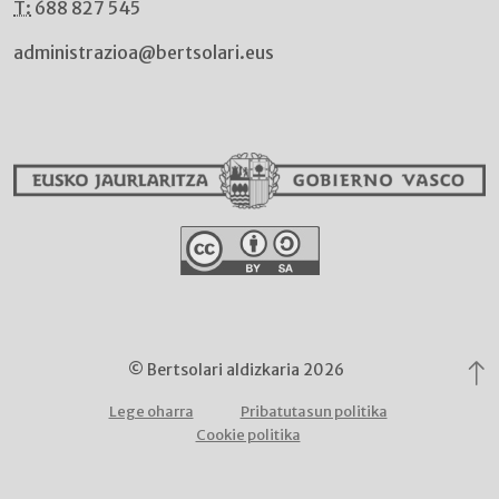
T:
688 827 545
administrazioa@bertsolari.eus
© Bertsolari aldizkaria 2026
Lege oharra
Pribatutasun politika
Cookie politika