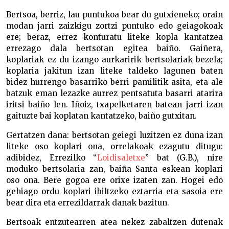
Bertsoa, berriz, lau puntukoa bear du gutxieneko; orain
modan jarri zaizkigu zortzi puntuko edo geiagokoak
ere; beraz, errez konturatu liteke kopla kantatzea
errezago dala bertsotan egitea baiño. Gaiñera,
koplariak ez du izango aurkaririk bertsolariak bezela;
koplaria jakitun izan liteke taldeko lagunen baten
bidez hurrengo basarriko berri pamilitik asita, eta ale
batzuk eman lezazke aurrez pentsatuta basarri atarira
iritsi baiño len. Iñoiz, txapelketaren batean jarri izan
gaituzte bai koplatan kantatzeko, baiño gutxitan.
Gertatzen dana: bertsotan geiegi luzitzen ez duna izan
liteke oso koplari ona, orrelakoak ezagutu ditugu:
adibidez, Errezilko “
Loidisaletxe
” bat (G.B.), nire
moduko bertsolaria zan, baiña Santa eskean koplari
oso ona. Bere gogoa ere orixe izaten zan. Hogei edo
gehiago ordu koplari ibiltzeko eztarria eta sasoia ere
bear dira eta errezildarrak danak bazitun.
Bertsoak entzutearren atea nekez zabaltzen dutenak