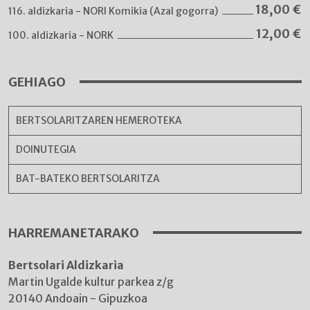
18,00
€
116. aldizkaria - NORI Komikia (Azal gogorra)
12,00
€
100. aldizkaria - NORK
GEHIAGO
BERTSOLARITZAREN HEMEROTEKA
DOINUTEGIA
BAT-BATEKO BERTSOLARITZA
HARREMANETARAKO
Bertsolari Aldizkaria
Martin Ugalde kultur parkea z/g
20140 Andoain - Gipuzkoa