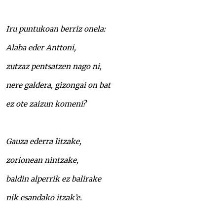
Iru puntukoan berriz onela:
Alaba eder Anttoni,
zutzaz pentsatzen nago ni,
nere galdera, gizongai on bat
ez ote zaizun komeni?
Gauza ederra litzake,
zorionean nintzake,
baldin alperrik ez balirake
nik esandako itzak’e.