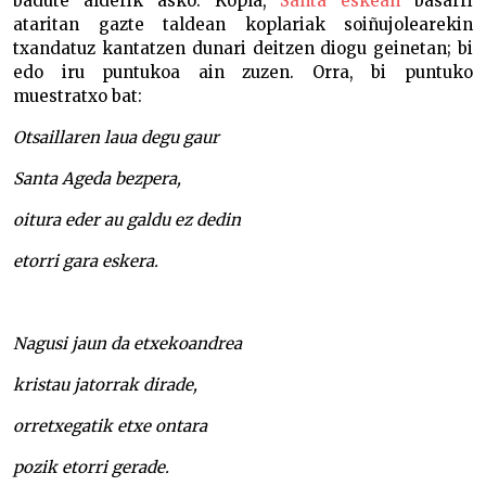
badute alderik asko. Kopla,
Santa eskean
basarri
ataritan gazte taldean koplariak soiñujolearekin
txandatuz kantatzen dunari deitzen diogu geinetan; bi
edo iru puntukoa ain zuzen. Orra, bi puntuko
muestratxo bat:
Otsaillaren laua degu gaur
Santa Ageda bezpera,
oitura eder au galdu ez dedin
etorri gara eskera.
Nagusi jaun da etxekoandrea
kristau jatorrak dirade,
orretxegatik etxe ontara
pozik etorri gerade.