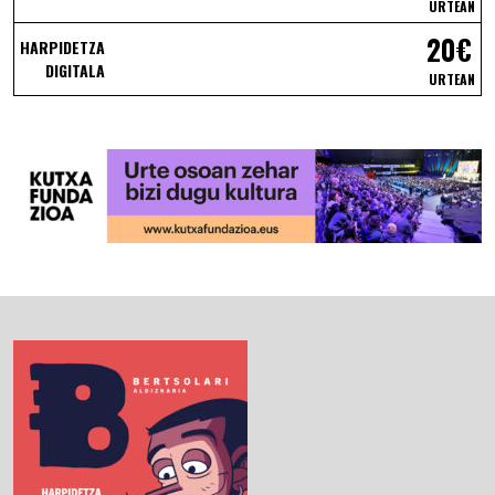
URTEAN
20€
HARPIDETZA
DIGITALA
URTEAN